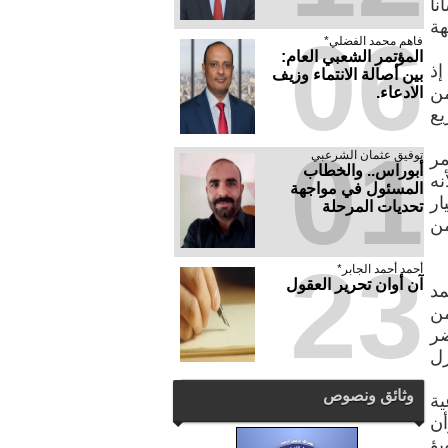
اً
هة
06
فاهم محمد الفضلي*
المؤتمر الشعبي العام:
إذ
بين أصالة الانتماء وزيف
من
الادعاء.
يع
01
توفيق عثمان الشرعبي
مر
أبوراس.. والخطاب
نه
المسئول في مواجهة
ار
تحديات المرحلة
من
23
أحمد أحمد الجابر*
آن أوان تحرير العقول
مد
من
ضر
ل
وثائق ونصوص
ية
أن
يؤ