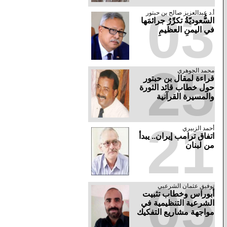
03
أ.د عبدالعزيز صالح بن حبتور
السُّعوديّةُ تكرِّرُ جرائمَها
في اليمنِ العظيمِ
25
محمد الجوهري
قراءة لمقال بن حبتور
حول خطاب قائد الثورة
والمسيرة القرآنية
21
أحمد الزبيري
اتفاق ترامب إيران.. يبدأ
من لبنان
05
توفيق عثمان الشرعبي
أبوراس وخطاب تثبيت
الشرعية التنظيمية في
مواجهة مشاريع التفكيك