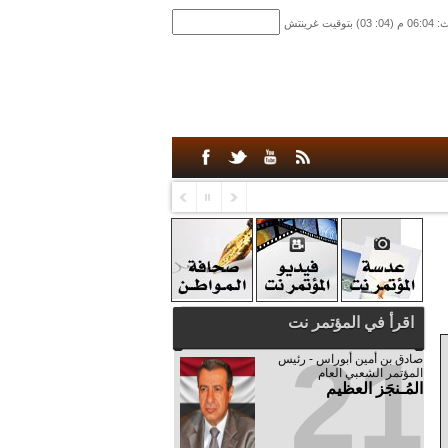
اقرأ في المؤتمر نت
21
صادق‮ ‬بن‮ ‬أمين‮ ‬أبوراس - رئيس‮
‬المؤتمر‮ ‬الشعبي‮ ‬العام
المُـنجَز العظيم