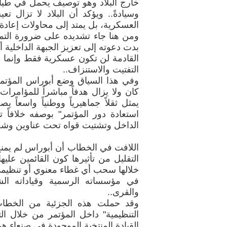
خارج البلاد وهو توصيف يحمل في طياته
وسيادةً.. ويؤكد أن البلاد لا تزال
العسكرية، بل يمتد إلى محاولات إعادة ت
ومن هنا جاء تشديده على ضرورة التماس
بدت دعوته إلى تعزيز الجبهة الداخلية 
القادمة لن تكون عسكرية فقط وإنم
التفتيت والاستنزاف..
وفي هذا السياق وضع أبوراس المؤتمر 
كان ولا يزال هدفاً مباشراً للمؤامر
يمثل ثقلاً جماهيرياً ووطنياً واسعاً 
استعادة دور المؤتمر" بوصفه خلافاً تن
الداخل وتشتيت قواه تحت عناوين وشع
اللافت في الخطاب أن أبوراس لم يمنح 
التقليل من تأثيرها كون القائمين علي
خلالها سحب أي غطاء معنوي أو تنظيمي 
في مؤسساته الرسمية وقياداته الش
والقرى..
وقد حملت هذه الجزئية من الخطاب بع
التنظيمية" داخل المؤتمر من خلال ال
القيادة المنتخبة الموجودة في صنعاء ه