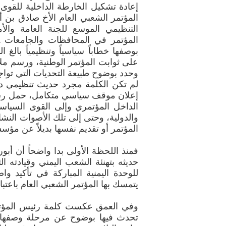
إعادة تشكيل الخارطة الداخلية للقوى
المؤتمر الشعبي العام الأخ صادق بن أ
التنظيمي الموسع للجنة العامة والأ
بوصفها خطاباً سياسياً وتنظيمياً بالغ ال
على ثوابت المؤتمر الوطنية، ورسم ملا
وحدد بوضوح طبيعة التحديات التي تواجه
لم تكن الكلمة مجرد حديث تنظيمي دا
إعلان موقف سياسي متكامل، حمل رسائ
الداخل المؤتمري وإلى القوى السياسي
والدولية، وحتى إلى تلك الأصوات النش
المؤتمر أو تقديم نفسها بديلاً عن مؤس
فمنذ اللحظة الأولى بدا واضحاً أن أب
حديثه بتهنئة الشعب اليمني وقيادته ال
للوحدة اليمنية المباركة في تأكيد وا
يتمسك بها المؤتمر الشعبي العام باعتباره
وفي العمق عكست كلمة رئيس المؤتمر إد
تحدث فيها بوضوح عن مرحلة وصفها ب