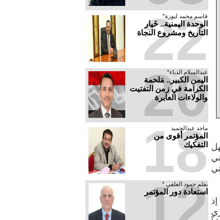
22
قاسم محمد لبوزة*
الوحدة اليمنية.. خَيار
التاريخ ومشروع النجاة
20
عبدالسلام الدباء*
​اليمن الكبير.. مَلحمة
الكرامة في زمن التفتيت
والولاءات العابرة
18
ماجد عبدالحميد
المؤتمر أقوى من
التفكيك
هل
ني
تي
12
بقلم حمود العلفي *
استعادة دور المؤتمر
إذ
ري