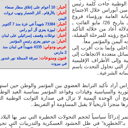
 الوطنية جاءت كلمة رئيس
أخبار:
10 أعوام على إغلاق مطار صنعاء
مين أبوراس خلال الاجتماع
أخبار:
بالأرقام.. آثار الحصار ونهب ثروات
مانة العامة ورؤساء فروع
اليمن
المؤتمر في المحافظات والجامعات ـ بتاريخ 26/ مايو الفائت ـ
أخبار:
73384 شهيداً في غزة منذ 7 أكتوبر
دلالة أعاد من خلاله التأكيد
أخبار:
لبوزة يعزي آل أبو راس
مح رؤيته للمرحلة المقبلة،
أخبار:
توغلات وقصف إسرائيلي على لبنان
 اليمن والمؤتمر معاً.
أخبار:
بن حبتور يعزي رئيس المؤتمر
عربي ودولي:
خلي وإنما بدت أقرب إلى
4335 شهيداً في لبنان منذ
2 مارس
ل متعددة الاتجاهات إلى
فنون ومنوعات:
سرقة الممثلة نور غندور
ة وإلى الأطراف الإقليمية
في بيروت
از التي تحاول التحدث باسم
ساته الشرعية..
وراس أراد تأكيد الترابط العضوي بين المؤتمر والوطن حين است
ثورية والسياسية وقيادات وقواعد المؤتمر بمناسبة العيد الوط
ضح أن الوحدة اليمنية لا تزال في صدارة الثوابت الوطنية ال
ا منجزاً تاريخياً لا يقبل المساومة أو التفريط..
راكاً سياسياً لحجم التحولات الخطيرة التي تمر بها البلاد 
ـ"الخطيرة" في ظل الحشود العسكرية والتدريبات التي تج