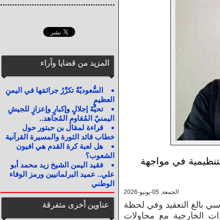
المزيد من قضايا وآراء
السُّعوديّةُ تكرِّرُ جرائمَها في اليمنِ
العظيمِ
تحيَّةَ إجلالٍ وإكبارٍ وإعزازٍ للجيشِ
اليمنيّ المُقاومِ المُجاهد..
قراءة لمقال بن حبتور حول
خطاب قائد الثورة والمسيرة القرآنية
هل لعبة كرة القدم هي افيون
الشعوب؟
تنظيمية في مواجهة
فقيد اليمن الشيخ زيد محمد أبو
علي.. عميد البرلمانيين ورمز الوفاء
الوطني
الجمعة, 05-يونيو-2026
 بالغ التعقيد وفي لحظة
عناوين أخرى متفرقة
دات الخارجية مع محاولات