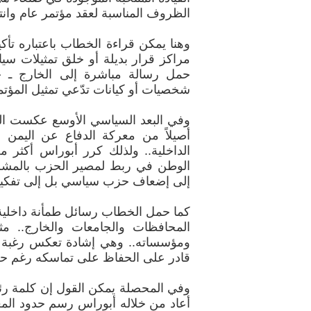
الظروف المناسبة لعقد مؤتمر عام وانتخ
وهنا يمكن قراءة الخطاب باعتباره تأك
مراكز قرار بديلة أو خلق تمثيلات سيا
حمل رسالة مباشرة إلى الخارج ـ خص
شخصيات أو كيانات تدّعي تمثيل المؤت
وفي البعد السياسي الأوسع عكست الك
أصيلاً من معركة الدفاع عن اليم
الداخلية.. ولذلك كرر أبوراس أكثر
الوطن في ربط لمصير الحزب بالمشروع
إلى إضعاف حزب سياسي بل إلى تفكيك أ
كما حمل الخطاب رسائل طمأنة داخلية 
المحافظات والجامعات والخارج.. مثم
ومؤسساته.. وهي إشادة تعكس رغبة الق
قادر على الحفاظ على تماسكه رغم حج
وفي المحصلة يمكن القول إن كلمة رئيس 
أعاد من خلاله أبوراس رسم حدود المعر