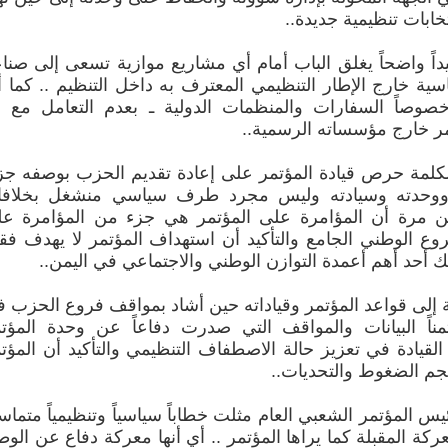
ابات تنظيمية جديدة..
يداً واضحاً يغلق الباب أمام أي مشاريع موازية تسعى إلى صنا
سية خارج الإطار التنظيمي المعترف به داخل التنظيم .. كما أ
وصاً السفارات والمنظمات الدولية ـ بعدم التعامل مع 
مر خارج مؤسساته الرسمية..
لمة حرص قيادة المؤتمر على إعادة تقديم الحزب بوصفه جزء
ن ووحدته وسيادته وليس مجرد طرف سياسي منشغل بخلافات
 من مرة أن المؤامرة على المؤتمر هي جزء من المؤامرة ع
 الوطني الجامع والتأكيد أن استهداف المؤتمر لا يهدف ف
حد أهم أعمدة التوازن الوطني والاجتماعي في اليمن..
إلى قواعد المؤتمر وقياداته حين أشاد بمواقف فروع الحزب 
ناً البيانات والمواقف التي صدرت دفاعاً عن وحدة المؤت
يادة في تعزيز حالة الاصطفاف التنظيمي والتأكيد أن المؤت
م الضغوط والتحديات..
المؤتمر الشعبي العام مثلت خطاباً سياسياً وتنظيمياً متماسك
كة المقبلة كما يراها المؤتمر .. أي أنها معركة دفاع عن الو