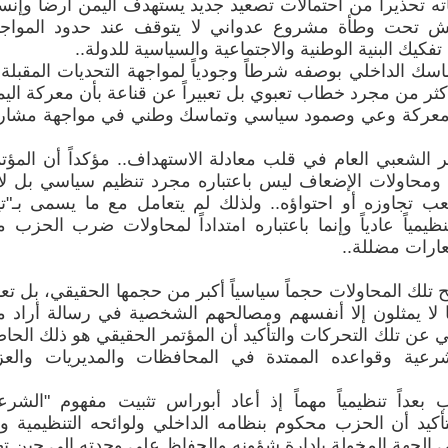
 تحذيراً من احتمالات تصعيد جديد يستهدف اليمن أرضاً وإنسان
 تعيش تحت وطأة مشروع عدواني لا يتوقف عند حدود المواج
فكيك البنية الوطنية والاجتماعية والسياسية للدولة..
ك الداخلي بوصفه شرطاً وجودياً لمواجهة التحديات المقبلة 
أكثر من مجرد خطاب تعبوي بل تعبيراً عن قناعة بأن معركة الي
ا معركة وعي وصمود سياسي وتماسك وطني في مواجهة مشار
الشعبي العام في قلب معادلة الاستهداف.. مؤكداً أن المؤت
ات ومحاولات الإضعاف ليس باعتباره مجرد تنظيم سياسي بل لأ
يصعب تجاوزه أو احتواؤه.. ولذلك لم يتعامل مع ما يسمى بـ"تي
ظيمياً عادياً وإنما باعتباره امتداداً لمحاولات ضرب الحزب 
ارات مضللة..
تلك المحاولات حجماً سياسياً أكبر من حجمها الحقيقي، بل تع
ها لا يمثلون إلا أنفسهم ومصالحهم الشخصية في رسالة أراد 
عن تلك التحركات والتأكيد أن المؤتمر الحقيقي هو ذلك الحا
رعية وقواعده الممتدة في المحافظات والمديريات والعز
داً تنظيمياً مهماً إذ أعاد أبوراس تثبيت مفهوم "الشرع
تأكيد أن الحزب محكوم بنظامه الداخلي ولوائحه التنظيمية و
ي الجهة المخولة بإدارة شؤونه والحفاظ على وحدته إلى حين ته