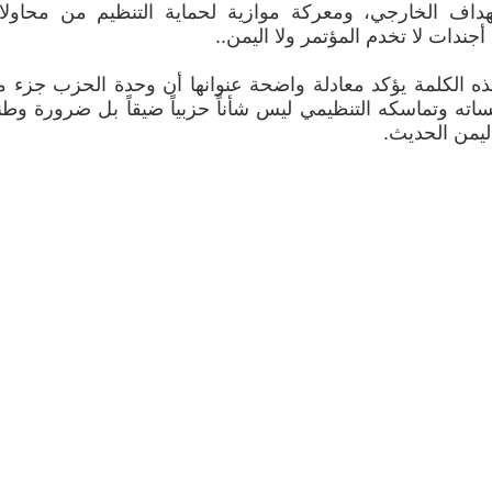
داف الخارجي، ومعركة موازية لحماية التنظيم من محاول
جندات لا تخدم المؤتمر ولا اليمن..
هذه الكلمة يؤكد معادلة واضحة عنوانها أن وحدة الحزب جزء 
ه وتماسكه التنظيمي ليس شأناً حزبياً ضيقاً بل ضرورة وطن
يمن الحديث.