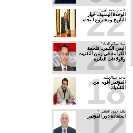
22
قاسم محمد لبوزة*
الوحدة اليمنية.. خَيار
التاريخ ومشروع النجاة
20
عبدالسلام الدباء*
​اليمن الكبير.. مَلحمة
الكرامة في زمن التفتيت
والولاءات العابرة
18
ماجد عبدالحميد
المؤتمر أقوى من
التفكيك
12
بقلم حمود العلفي *
استعادة دور المؤتمر