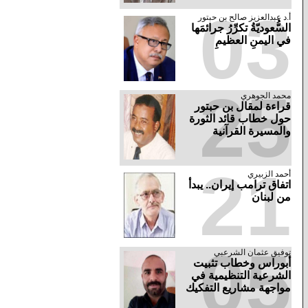
03
أ.د عبدالعزيز صالح بن حبتور
السُّعوديّةُ تكرِّرُ جرائمَها
في اليمنِ العظيمِ
25
محمد الجوهري
قراءة لمقال بن حبتور
حول خطاب قائد الثورة
والمسيرة القرآنية
21
أحمد الزبيري
اتفاق ترامب إيران.. يبدأ
من لبنان
05
توفيق عثمان الشرعبي
أبوراس وخطاب تثبيت
الشرعية التنظيمية في
مواجهة مشاريع التفكيك