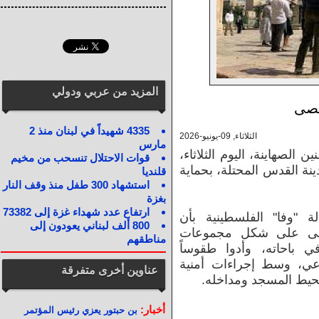
المزيد من عربي ودولي
قصى
4335 شهيداً في لبنان منذ 2
الثلاثاء, 09-يونيو-2026
مارس
الصهاينة، اليوم الثلاثاء،
قوات الاحتلال تنسحب من مخيم
نة القدس المحتلة، بحماية
قلنديا
استشهاد 300 طفل منذ وقف النار
بغزة
ارتفاع عدد شهداء غزة إلى 73382
"وفا" الفلسطينية بأن
800 ألف لبناني يعودون إلى
أقصى على شكل مجموعات
مناطقهم
ي باحاته، وأدوا طقوساً
اعي، وسط إجراءات أمنية
عناوين أخرى متفرقة
حيط المسجد ومداخله.
أخبار:
بن حبتور يعزي رئيس المؤتمر