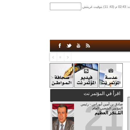
اقرأ في المؤتمر نت
21
صادق‮ ‬بن‮ ‬أمين‮ ‬أبوراس - رئيس‮
‬المؤتمر‮ ‬الشعبي‮ ‬العام
المُـنجَز العظيم