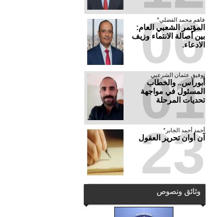
06
فاهم محمد الفضلي*
المؤتمر الشعبي العام:
بين أصالة الانتماء وزيف
الادعاء.
01
توفيق عثمان الشرعبي
أبوراس.. والخطاب
المسئول في مواجهة
تحديات المرحلة
23
أحمد أحمد الجابر*
آن أوان تحرير العقول
وثائق ونصوص