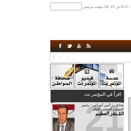
اقرأ في المؤتمر نت
21
صادق‮ ‬بن‮ ‬أمين‮ ‬أبوراس - رئيس‮
‬المؤتمر‮ ‬الشعبي‮ ‬العام
المُـنجَز العظيم