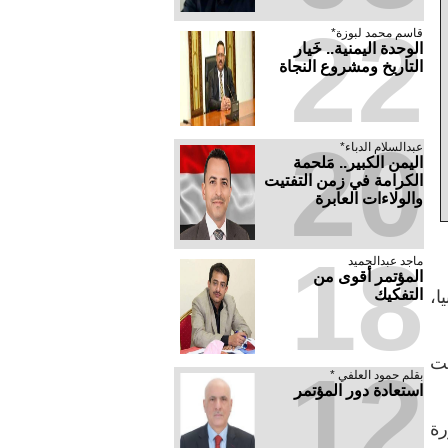
22
قاسم محمد لبوزة*
الوحدة اليمنية.. خَيار
التاريخ ومشروع النجاة
20
عبدالسلام الدباء*
​اليمن الكبير.. مَلحمة
الكرامة في زمن التفتيت
والولاءات العابرة
18
ماجد عبدالحميد
المؤتمر أقوى من
التفكيك
ا،
ت
12
بقلم حمود العلفي *
استعادة دور المؤتمر
رة