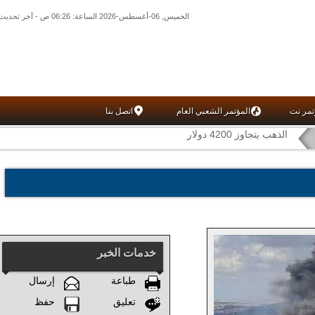
الخميس, 06-أغسطس-2026 الساعة: 06:26 ص - آخر تحديث: 01:27 ص (27: 10) بتوقيت غرينتش
تمر نت
المؤتمر الشعبي العام
اتصل بنا
الذهب يتجاوز 4200 دولار
خدمات الخبر
طباعة
إرسال
تعليق
حفظ