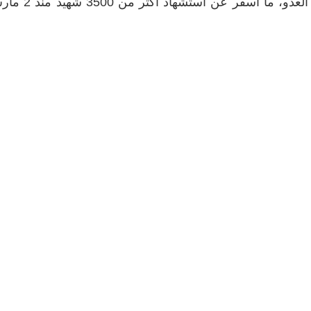
عن التوصل إلى هدنة بين لبنان وكيان العدو، ما أسفر عن استشها