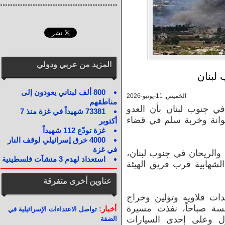
المزيد من عربي ودولي
لبنان
800 ألف لبناني يعودون إلى
الخميس, 11-يونيو-2026
مناطقهم
ي جنوب لبنان بأن العدو
73381 شهيداً في غزة منذ 7
وانة وخربة سلم في قضاء
أكتوبر
غزة تودّع 112 شهيداً
4000 خرق إسرائيلي لوقف النار
في غزة
ت بين سجد والريحان في جنوب لبنان،
استعداد لهدم 3 منشآت فلسطينية
لشهابية قرب فريق الهيئة
عناوين أخرى متفرقة
ات قلاويه وتولين وخراج
مسة صباحاً، نفذت مسيرة
أخبار:
تواصل الاعتداءات الإسرائيلية في
ل وعلى إحدى السيارات
الضفة