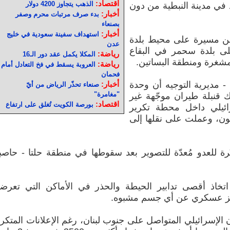
اقتصاد:
الذهب يتجاوز 4200 دولار
 في مدينة النبطية من دون
أخبار:
بدء صرف مرتبات محرم وصفر
بصنعاء
أخبار:
استهداف سفينة سعودية في خليج
من مسيرة على محيط بلدة
عدن
 بلدة سحمر في البقاع
رياضة:
المكلا يكمل عقد دور الـ16
رياضة:
العروبة يسقط في فخ التعادل أمام
فحمان
 - مديرية التوجيه أن وحدة
أخبار:
صنعاء تحذّر الرياض من أيّ
"مغامرة"
نبلة طيران موجّهة غير
اقتصاد:
بورصة الكويت تُغلق على ارتفاع
ائيلي داخل محطة تكرير
ون، وعملت على نقلها إلى
للعدو مُعدّة للتصوير بعد سقوطها في منطقة حلتا - حاصبي
خاذ أقصى تدابير الحيطة والحذر في الأماكن التي تعرض
مركز عسكري عن أي جسم مشبوه.
 الإسرائيلي المتواصل على جنوب لبنان، رغم الإعلانات المتكر