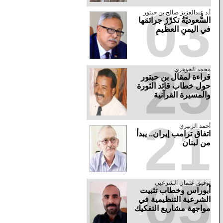
03
أ.د عبدالعزيز صالح بن حبتور
السُّعوديّةُ تكرِّرُ جرائمَها
في اليمنِ العظيمِ
25
محمد الجوهري
قراءة لمقال بن حبتور
حول خطاب قائد الثورة
والمسيرة القرآنية
21
أحمد الزبيري
اتفاق ترامب إيران.. يبدأ
من لبنان
05
توفيق عثمان الشرعبي
أبوراس وخطاب تثبيت
الشرعية التنظيمية في
مواجهة مشاريع التفكيك