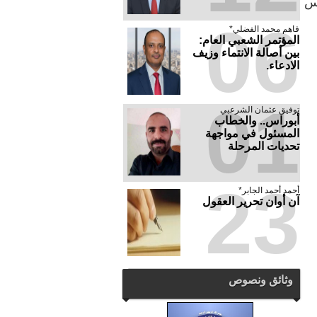
د أكثر من 3500 شهيد منذ 2 مارس
06
فاهم محمد الفضلي*
المؤتمر الشعبي العام:
بين أصالة الانتماء وزيف
الادعاء.
01
توفيق عثمان الشرعبي
أبوراس.. والخطاب
المسئول في مواجهة
تحديات المرحلة
23
أحمد أحمد الجابر*
آن أوان تحرير العقول
وثائق ونصوص