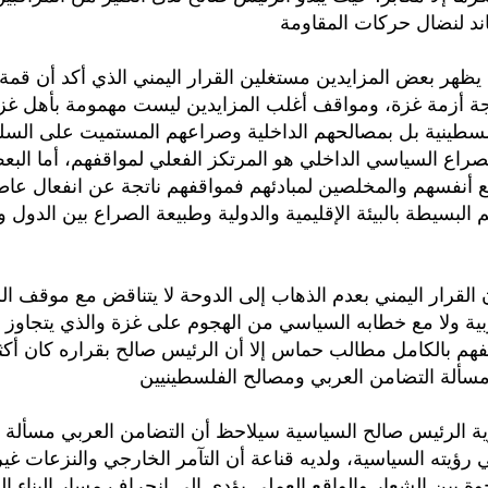
د لنضال حركات المقاومة
يظهر بعض المزايدين مستغلين القرار اليمني الذي أكد أن قمة
جة أزمة غزة، ومواقف أغلب المزايدين ليست مهمومة بأهل غزة
فلسطينية بل بمصالحهم الداخلية وصراعهم المستميت على الس
لصراع السياسي الداخلي هو المرتكز الفعلي لمواقفهم، أما الب
 أنفسهم والمخلصين لمبادئهم فمواقفهم ناتجة عن انفعال عاط
البسيطة بالبيئة الإقليمية والدولية وطبيعة الصراع بين الدول
ن القرار اليمني بعدم الذهاب إلى الدوحة لا يتناقض مع موقف ا
ربية ولا مع خطابه السياسي من الهجوم على غزة والذي يتجاو
تفهم بالكامل مطالب حماس إلا أن الرئيس صالح بقراره كان أكثر 
 مسألة التضامن العربي ومصالح الفلسطينيين
ؤية الرئيس صالح السياسية سيلاحظ أن التضامن العربي مسألة 
رؤيته السياسية، ولديه قناعة أن التآمر الخارجي والنزعات غير
وة بين الشعار والواقع العملي يؤدي إلى انحراف مسار البناء 