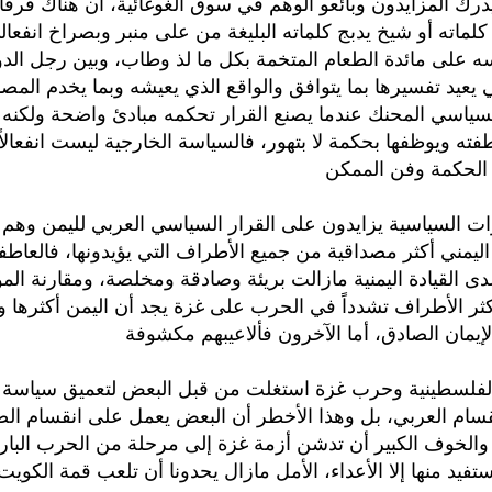
رك المزايدون وبائعو الوهم في سوق الغوغائية، أن هناك فرقاً
ماته أو شيخ يدبج كلماته البليغة من على منبر وبصراخ انفعا
 على مائدة الطعام المتخمة بكل ما لذ وطاب، وبين رجل الدول
ي يعيد تفسيرها بما يتوافق والواقع الذي يعيشه وبما يخدم المصا
لسياسي المحنك عندما يصنع القرار تحكمه مبادئ واضحة ولكنه ي
طفته ويوظفها بحكمة لا بتهور، فالسياسة الخارجية ليست انفعالاً و
الحكمة وفن الممكن
ات السياسية يزايدون على القرار السياسي العربي لليمن وهم 
ليمني أكثر مصداقية من جميع الأطراف التي يؤيدونها، فالعاطفة
لدى القيادة اليمنية مازالت بريئة وصادقة ومخلصة، ومقارنة ال
كثر الأطراف تشدداً في الحرب على غزة يجد أن اليمن أكثرها و
إيمان الصادق، أما الآخرون فألاعيبهم مكشوفة
الفلسطينية وحرب غزة استغلت من قبل البعض لتعميق سياسة ا
قسام العربي، بل وهذا الأخطر أن البعض يعمل على انقسام ا
الخوف الكبير أن تدشن أزمة غزة إلى مرحلة من الحرب البارد
فيد منها إلا الأعداء، الأمل مازال يحدونا أن تلعب قمة الكويت