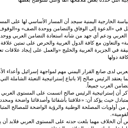
جية التي حددنا بعض ملامحها آنفاً والتي سنوضح بعضها
سياسة الخارجية اليمنية سيجد أن المسار الأساسي لها على المس
ثل في «الدعوة إلى الوفاق والتضامن ووحدة الصف» و«الوقوف
العربي ودعم أي جهد من شأنه استعادة التضامن العربي ووحد
أمة» والتعاون مع كافة الدول العربية والحرص على تمتين علاقة 
يقة في الجزيرة العربية والخليج «والعمل على إيجاد علاقات تع
افة دولها
عربي لدى صانع القرار اليمني مهم لمواجهة إسرائيل وأعداء الأ
 يعتقد الرئيس صالح إلا باتباع إستراتيجية التعبئة الشاملة التي
تضامن العرب جميعاً.
ذكر أن إستراتيجية الرئيس صالح اتسمت على المستوى العربي با
متبادل حيث يؤكد أن: «علاقتنا بأشقائنا وأصدقائنا واضحة ومحددة 
 من أولويات المصلحة الوطنية والرؤية الواضحة للمصالح المتباد
قومية».
س أن الخلاف مهما بلغت حدته على المستوى العربي فلابد أن ي