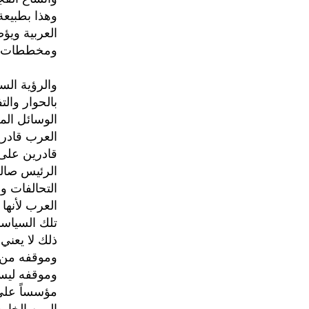
وهذا بطبيعة
العربية ويؤ
ومخططات أعد
والرؤية الس
بالحوار وال
الوسائل الم
العرب قادري
قادرين على 
الرئيس صالح
التحالفات و
العرب لأنها
تلك السياسا
ذلك لا يعني
وموقفه من ق
وموقفه ليس
مؤسساً على