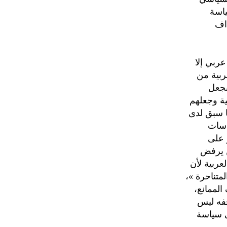
ياسة
داف
ربي إلا
ربية من
بجعل
ية وجعلهم
ا سبق لدى
اسات
 على
ن يرفض
ربية لأن
متناحرة »،
الممانع،
قفه ليس
 سياسة