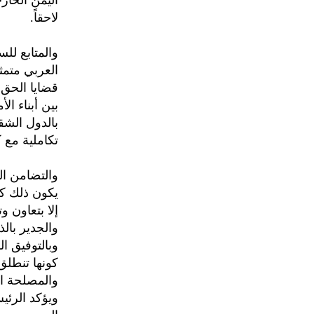
اليمن الخار
لاحقاً.
والمتابع لل
العربي متم
قضايا الحق 
بين أبناء ال
بالدول الشق
تكاملية مع ك
والتضامن ال
يكون ذلك كما
إلا بتعاون و
والجدير بال
وبالتوفيق ال
كونها تنطلق
والمصلحة ال
ويؤكد الرئي