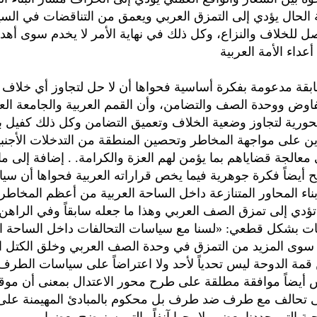
 الحال يؤدي إلى التمزق العربي ويعمق من التناقضات في الس
صل للخلاف والنزاع، وكل ذلك في نهاية الأمر لا يخدم سوى أه
اء الأمة العربية
ابقة مدعومة بفكرة أساسية فحواها أن لا حل لتجاوز أي خلاف ع
تفاوض ووحدة الصف والتضامن، وأن القمم العربية والجامعة الع
حورية لتجاوز وضعية الخلاف وتعميق التضامن وكل ذلك كفيل 
ن على مواجهة المخاطر وتحصين المنطقة من التدخلات الأجنب
معالجة قضاياهم بما يؤمن لهم العزة والكرامة. . إضافة إلى م
 أيضاً فكرة جوهرية فيما يخص قراراته العربية فحواها أن سي
بناء المحاور المتنازعة داخل الساحة العربية من أعظم المخاطر
 تؤدي إلى تمزق الصف العربي وهذا ما جعله سابقاً وفي الراه
ت بشكل قطعي: «لسنا مع سياسات التحالفات داخل الساحة الع
 سوى المزيد من التمزق في وحدة الصف العربي وخلق الكتل ال
مة الدوحة ليس تحدياً لأحد ولا اعتراضاً على سياسات الطرف 
 أيضاً موافقة مطلقة على طرح محور الاعتدال بمعنى أن مو
 تحالف مع طرف ضد طرف بل محكوم بالمبادئ المهيمنة على