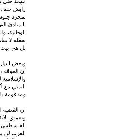
مهمة حتى يد
رابض خلف كل
بمجرد جلوسه
بالمبادئ الت
الوطنية، وا
بعقله لا بعا
بل هي بيت 
وبعض التيار
أن الموقف ا
والإسلامية 
اليمني مع أ
ومدعومة بال
إن القضية 
وتعميق الان
الفلسطيني و
العرب لن يست