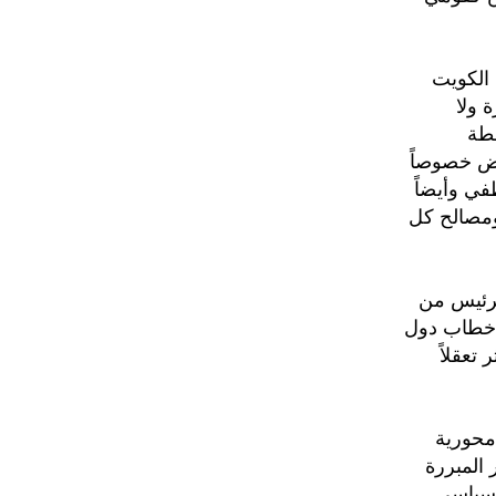
 الكويت
 ولا
لطة
عض خصوصاً
في وأيضاً
 ومصالح كل
لرئيس من
ز خطاب دول
تعقلاً
محورية
 المبررة
السياسي