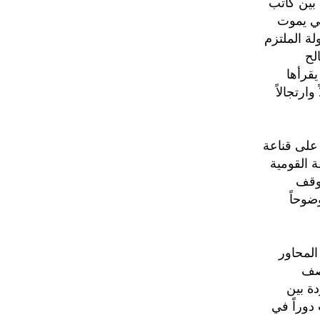
 بين كاتب
لي يموت
ة الملتزم
لح
قرأها
ارتجالاً
على قناعة
 القومية
موقف
ضوحاً
لمحاور
لصف
ة بين
 دوراً في