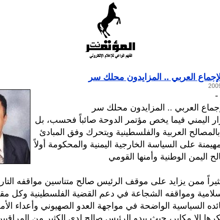
لإجماع العربي .. المزايدون محلك سر
إجماع العربي .. المزايدون محلك سر
ار اليمني فيما يخص مؤتمر الدوحة صائباً فحسب، بل
 بالمصالح العربية والفلسطينية ويتحرك وفق المبادئ
هيمنة على السياسة الخارجية اليمنية والمحكومة أولاً
لح اليمن الوطنية وأمنها القومي
راً ممن يزايد على موقف الرئيس صالح متناسين مواقفه التاري
إسلامية ومواقفه الشجاعة في دعم القضية الفلسطينية وكل مق
ئده السياسية الواضحة في مواجهة العدو الصهيوني وأعداء الأمة
كرها إلا مكابر، حيث يبدو الرئيس صالح لدى الكثير من المراقب