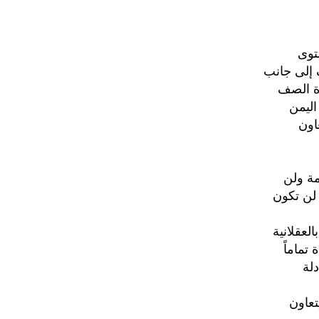
توى
 إلى جانب
ة الصف
اليمن
اون
مة ولن
 لن تكون
لعقلانية
تماماً
لة
تعاون