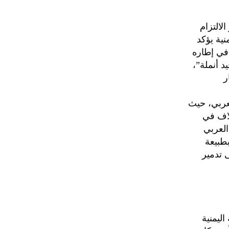
لالتزام
نية يؤكد
 في إطاره
د أنملة”،
ر
لعربي، حيث
لاف في
العربي
طبيعة
 تدمير
ليمنية