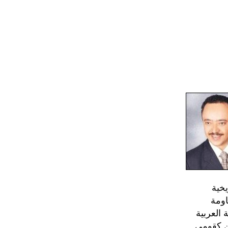
خية
اومة
 العربية
ين كقومي