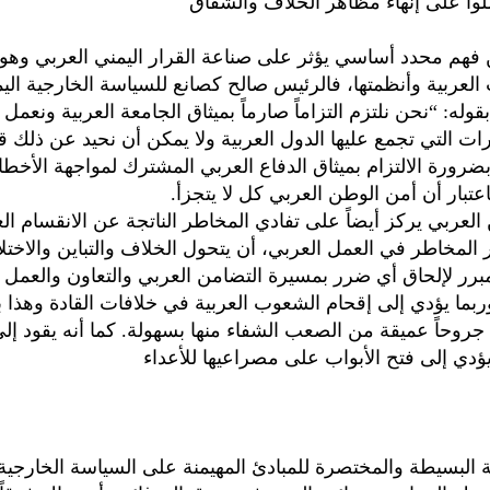
لوا على إنهاء مظاهر الخلاف والشقاق
ن فهم محدد أساسي يؤثر على صناعة القرار اليمني العربي وهو ا
لعربية وأنظمتها، فالرئيس صالح كصانع للسياسة الخارجية اليم
قوله: “نحن نلتزم التزاماً صارماً بميثاق الجامعة العربية ونعمل
ات التي تجمع عليها الدول العربية ولا يمكن أن نحيد عن ذلك قي
بضرورة الالتزام بميثاق الدفاع العربي المشترك لمواجهة الأخطا
عتبار أن أمن الوطن العربي كل لا يتجزأ.
 العربي يركز أيضاً على تفادي المخاطر الناتجة عن الانقسام ا
ر المخاطر في العمل العربي، أن يتحول الخلاف والتباين والاخت
برر لإلحاق أي ضرر بمسيرة التضامن العربي والتعاون والعمل 
بما يؤدي إلى إقحام الشعوب العربية في خلافات القادة وهذا ب
جروحاً عميقة من الصعب الشفاء منها بسهولة. كما أنه يقود إلى
يؤدي إلى فتح الأبواب على مصراعيها للأعداء
 البسيطة والمختصرة للمبادئ المهيمنة على السياسة الخارجية ا