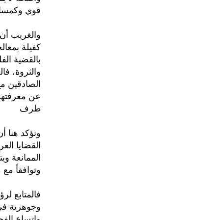
قوي وكمسان
والغريب أن 
كفيلة بمعال
بالقضية ال
والثروة، فا
الصادقين مع
عن معرفتهم 
طرف
ونؤكد هنا أ
القضايا الع
الممانعة وي
وتوافقاً مع
فالمتابع لر
وجوهرية في 
واتساع الفج