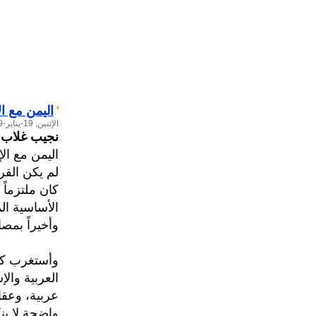
اليمن مع ا
الإثنين, 19-يناير-2009
نجيب غلاب
-
اليمن مع ال
لم يكن القر
كان ملتزماً
الأساسية الم
وأخيراً بمصا
وأستغرب كثي
العربية وال
عربية، وعقا
واضحة لا ين