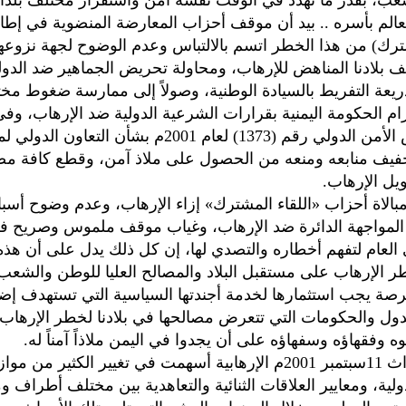
عب، بقدر ما تهدد في الوقت نفسه أمن واستقرار مختلف بلد
عالم بأسره .. بيد أن موقف أحزاب المعارضة المنضوية في إطا
شترك) من هذا الخطر اتسم بالالتباس وعدم الوضوح لجهة نزوعه
 بلادنا المناهض للإرهاب، ومحاولة تحريض الجماهير ضد الدولة
ريعة التفريط بالسيادة الوطنية، وصولاً إلى ممارسة ضغوط مخت
ام الحكومة اليمنية بقرارات الشرعية الدولية ضد الإرهاب، وفي
قرار مجلس الأمن الدولي رقم (1373) لعام 2001م بشأن التعاون
جفيف منابعه ومنعه من الحصول على ملاذ آمن، وقطع كافة م
ويل الإرهاب.
امبالاة أحزاب «اللقاء المشترك» إزاء الإرهاب، وعدم وضوح أسب
المواجهة الدائرة ضد الإرهاب، وغياب موقف ملموس وصريح في
ي العام لتفهم أخطاره والتصدي لها، إن كل ذلك يدل على أن هذه 
الإرهاب على مستقبل البلاد والمصالح العليا للوطن والشعب
فرصة يجب استثمارها لخدمة أجندتها السياسية التي تستهدف إ
دول والحكومات التي تتعرض مصالحها في بلادنا لخطر الإرهاب 
 وفقهاؤه وسفهاؤه على أن يجدوا في اليمن ملاذاً آمناً له.
يقيناً إن أحداث 11سبتمبر 2001م الإرهابية أسهمت في تغيير الكثير من مو
ولية، ومعايير العلاقات الثنائية والتعاهدية بين مختلف أطراف