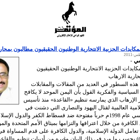
لمكايدات الحزبية الانتحارية الوطنيون الحقيقيون مطالبون بمحار
شي
-
مكايدات الحزبية الانتحارية الوطنيون الحقيقيون
اربة الارهاب
ذه السطور في العديد من المقالات والمقابلات
السياسية والفكرية القول بأن اليمن الموحد لا يكافح
 الإرهاب الذي يمارسه تنظيم «القاعدة» منذ تأسيس
امية العالمية لقتال اليهود والنصارى التي دشنت في
بيانها التأسيسي عام 1998م حرباً مفتوحة ضد فسطاط الكفر والدول الإسل
الكافرة من خلال اعترافها والتزامها بميثاق الأمم المتحدة والمو
 تعامل الدولة الإسلامية، والدول الكافرة على قدم المساواة في
)) بحسب ما ورد في ذلك البيان وغيره من أدبيات تنظيم «القاع