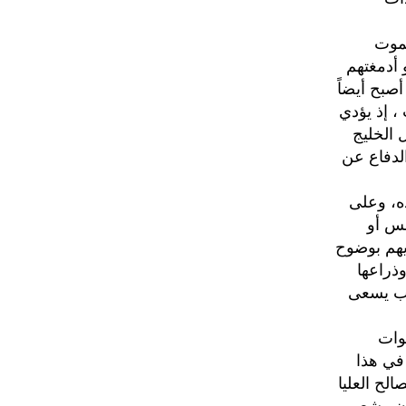
لموت
أدمغتهم
أصبح أيضاً
، إذ يؤدي
 الخليج
الدفاع عن
ده، وعلى
بس أو
يهم بوضوح
وذراعها
اب يسعى
وات
في هذا
لح العليا