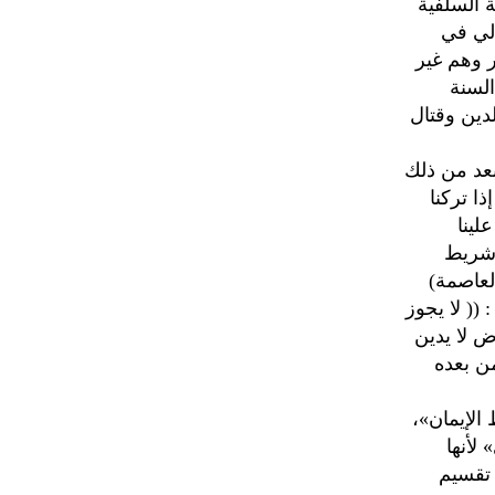
 السلفية
لي في
ر وهم غير
لسنة
دين وقتال
بعد من ذلك
ا تركنا
لينا
ي شريط
حيفة (العاصمة)
 حزب (الاصلاح ) في عددها رقم 35 الصادر بتاريخ1/10/ 2002م : (( لا يجوز
ض لا يدين
من بعده
الإيمان»،
لأنها
 تقسيم