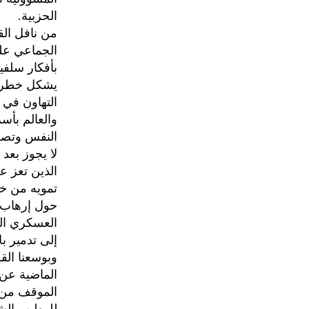
الحزبية.
من نافل الق
الجماعي عل
بأفكار سلفية
يشكل خطراً 
التهاون في 
والعالم بأسر
النفس وتصفي
لا يجوز بعد
الذين تعز ع
تمويه من خط
حول إرهاب م
العسكري الم
إلى تدمير بلا
وبوسعنا الق
الماضية عن 
الموقف من إ