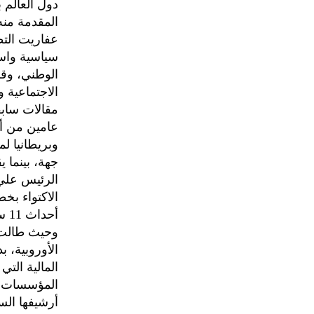
دول العالم 
المقدمة منه
عفاريت الت
سياسية واست
الوطني، وقد
الاجتماعية و
وبريطانيا ل
جهة، بينما 
الرئيس علي 
الاكتواء بخ
أحداث 11 سبتمبر الإرهابية والتفجيرات الارهابية التي روعت لندن وباريس ولشبونة !!
وحيث طالت 
الأوروبية، 
المالية الت
المؤسسات ال
أرشيفها الس