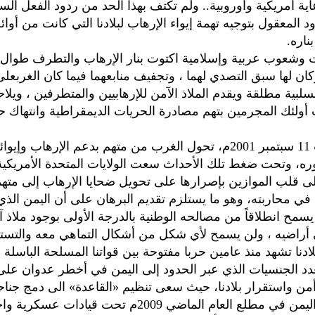
اية أمريكية وأوروبية.. ولم تكتف بهذا الحد من ردود الفعل الس
 المعقول بتوجيه تهمة إيواء الإرهاب لبلادنا التي كانت من أوائ
ناره.
 وشعوب عربية وإسلامية اكتوت بنار الإرهاب والتطرف طوال 
كان لها سبق التصدي لهما ، وتجفيف منابعهما فيما كان الغربعل
سلبية مطلقة ويقدم الملاذ الآمن للإرهابيين والمتطرفين ، ويلا
أولئك المجرمين بتهم مصادرة الحريات الديمقراطية وانتهاك 
ومنذ أحداث 11 سبتمبر 2001م، تحول الغرب من متهم بدعم الإرهاب وإيو
ه، وتحت ضغط تلك الأحداث سعت الولايات المتحدة الأمريكية
لى قلب الموازين بإصرارها على تحويل ضحايا الإرهاب إلى متهمي
ي محاربته، وهو ما يستلزم تقديم البرهان على أن اليمن الذي 
يسمح انطلاقاً من مصالحه الوطنية بالدرجة الأولى بوجود ملاذ 
أراضيه ، ولن يسمح لأي شكل من أشكال التماهي معه والتستر
ادنا تشهد منذ عامين حربا مفتوحة بين قواتنا المسلحة الباسلة 
دد الجنسيات الذي عبر الحدود إلى اليمن في أخطر عدوان على
من واستقرار بلادنا، حيث سعى تنظيم «القاعدة» الى دمج جناح
السعودية واليمن في مطلع العام الماضي 2009م تحت قيادات 