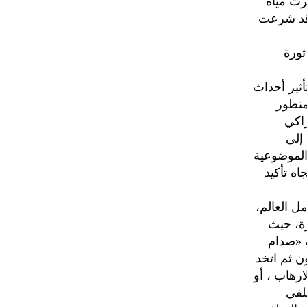
رت مياه
 قد شرعت
ثورة
ثير أحداث
لمنظور
راكي
إلى
الموضوعية
اه تأكيد
حدة وتكامل العالم،
رة، حيث
 «صدام
ن ثم اتخذ
ارهاب ، أو
لفي