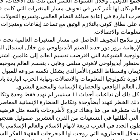
جتمع الدولي.. وخلال السنوات العشر التي تلت تلك الأحداث، ج
عالم،كان لها تأثير كبير في تجويف مسار المتغيرات التي كانت
الحرب الباردة في إعادة صياغة النظام العالمي،وتسريع التحولات
 على نطاق كوني،بالتلازم الوثيق مع تصاعد إيقاعات ومنجزات 
معلومات والاتصالات.
ز ملامح التجويف الحاصل في مسار المتغيرات العالمية تحت تأ
 الإرهابية بروز دور جديد للصنم الأيديولوجي من خلال استبدال ا
ديولوجية الشيوعية التي افترضت تقسيم العالم إلى عالمين: اشت
منظور أيديولوجي لاهوتي سلفي وهابي ، ينقسم العالم بموجبه 
يمان وفسطاط الكفر)،الأمرالذي يشكل نكسة مروعة للميول 
 ثورة تكنولوجيا المعلومات والاتصالات،ونهاية الحرب الباردة باتج
 العالم الواقعي والحضارة الإنسانية والمجتمع البشري.
الأخطر من كل ذلك أن تداعيات أحداث 11 سبتمبر لم تهدد فقط و
لك الخطر لتهدد أيضاًوحدة وتكامل الحضارة الإنسانية المعاص
ات متطرفة من هنا وهناك تروج لأطروحات بائسة مثل فرضية
لتي أطلقها في التسعينات من القرن العشرين صموئيل هنتجتو
ون الجدد في الغرب ذريعة لاتهام الاسلام والعالم الإسلامي بال
تحلال الحضاري» التي روجت لها المخرجات الفقهية للفكر الس