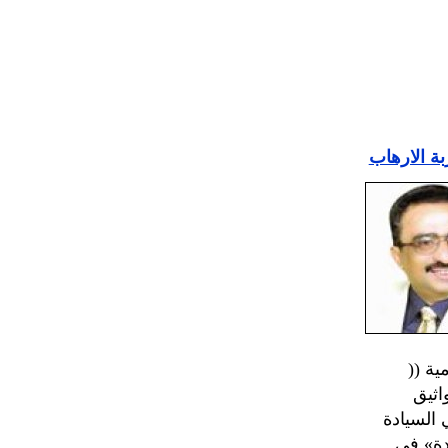
بة الارهاب
امية ((
اثيق
 السيادة
دة» في