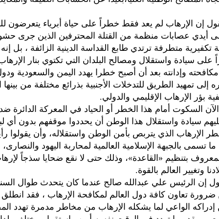
ول إن الإرهاب لم يعد فقط خطراً على حياة أبرياء يتعرضون ل
ى أيدي عصابات منظمة من القتلة المحترفين الذين جرى حشو 
 تكفيرية متطرفة ترتدي طابع القداسة الدينية الزائفة ، بل إنه 
على سيادة واستقلال ومصالح البلدان التي تكتوي بنار الإرهاب 
مكافحته وإدانته بعد أن أصبح خطرا يهدد اليمن والسعودية ودول
ه إلى تمهيد الطريق للتدخلات الأجنبية بذرائع مختلفة من بينها 
ة بؤر الإرهاب الإقليمي والدولي.
 الآن السكوت أمام هذا الخطر أو الحياد في المعركة الدائرة ض
ليهم سيادة واستقلال هذا الوطن أن يحددوا موقفهم بدون أي ل
ر الإرهاب الذي يتربص بأمن الوطن واستقلاله، وأن يقولوا رأ
ا تسمى بالجبهة الإسلامية العالمية لمحاربة اليهود والنصارى، 
عروف بتنظيم «القاعدة»، وذلك حتى لا نقع ضحايا سذجاً لإره
دنا وتغيير العالم بالقوة.
ول إن الرئيس علي عبدالله صالح عندما كان يتحدث طوال السن
ضرورة تعاون كافة دول العالم لمكافحة الإرهاب ، فقد انطلق 
دراكه الواعي لما يشكله الإرهاب من مخاطر مدمرة تهدد المصا