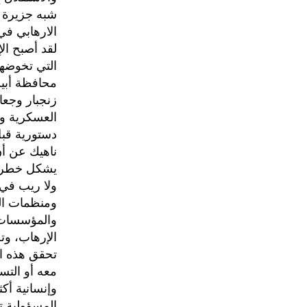
شبه جزيرة ا
الارهابي في
لقد أصبح ال
التي تخوضه
محافظة أبين
زنجبار وجعا
العسكرية وا
دستورية قبل
ناهيك عن أ
يشكل خطراً 
ولا ريب في 
ومنظمات الم
والمؤسسات ا
الإرهاب، وت
تحقق هذه ال
معه أو التس
وإنسانية أكث
المسؤولية تج