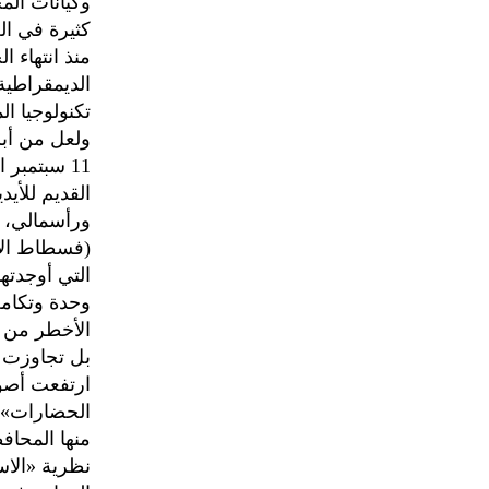
وكيانات الم
كثيرة في ال
منذ انتهاء 
الديمقراطية
تكنولوجيا ال
ولعل من أبر
11 سبتمبر
القديم للأي
ورأسمالي، ب
(فسطاط الإ
التي أوجدتها
وحدة وتكامل
بل تجاوزت ذ
ارتفعت أصو
الحضارات» ا
منها المحافظ
نظرية «الاس