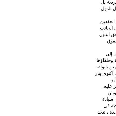
ريعة بل
ل الدول
العقدين
ى الجانب
حق الدول
حقوق
ائه إلى
 وحلفاؤها
ن بإيوائه
اكتوى بنار
آمن
 عليه.
وبين
 سيادة
يه في
عسكرية واحدة ، تتخذ