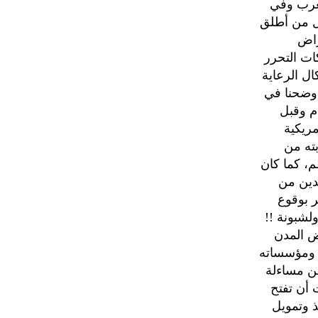
لغرب وفي
ول من أطلق
راض
ات التحرر
ال الرعاية
 أوضحنا في
مقالات سابقة كيف أن الرئيس علي عبدالله صالح كان سباقاً في عام 1999م وقبل
 الأمريكية
بته من
م، كما كان
دين من
ر بوقوع
ض المدن
ة ومؤسساته
من مساءلة
 أن تفتح
ذ وتمويل