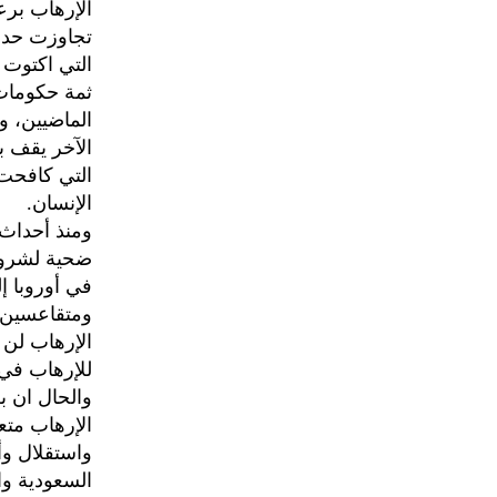
الإرهاب برع
تجاوزت حدود
التي اكتوت ب
ثمة حكومات
الماضيين، و
الآخر يقف ب
التي كافحت 
الإنسان.
ضحية لشرور
في أوروبا إ
ومتقاعسين ف
الإرهاب لن 
للإرهاب في 
والحال ان بل
الإرهاب متع
واستقلال وأ