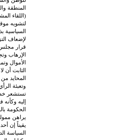
للوطن والش
المنطقة وال
(اللقاء الم
لتشويه موقف
السياسية بذ
لإضعاف التز
الإرهاب وت
الأموال وتم
الثابت أن ل
المحايد من 
وتعبئة الرأ
تستشعر خطر 
إليه وكأنه 
الحكومة بال
يراهن ممولوه
السياسة الد