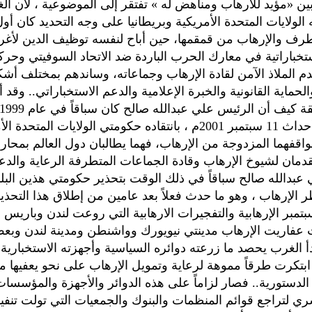
بين «مؤيد للارهاب ومناهض له » تفتقر إلى الموضوعية ، لأن ا
 الولايات المتحدة الأمريكية وبريطانيا على وجه التحديد كان أ
طرف والإرهاب من قمقمها، حين أباح لنفسه توظيف الدين لأغ
خباراتية في معارك الحرب الباردة ضد الاتحاد السوفيتي وحرك
م الملاذ الآمن لقادة الإرهاب وجماعاته، وساندهم بمختلف أشك
الحماية القانونية والخبرة الإعلامية والدعم الاستخباراتي.. وقد
عامين من أحداث 11 سبتمبر 2001م ، بانتقاده حكومتي الولايات المتحدة
مواقفهما المزدوجة من الإرهاب، فهما يطالبان دول العالم بمحار
يقدمان لشيوخ الإرهاب وقادة الجماعات المتطرفة الرعاية والدع
عبدالله صالح سباقاً في ذلك الوقت بتحذير حكومتي هذين البل
طر الإرهاب ، وهو ما حدث فعلاً بعد عامين من إطلاق هذا التحذي
عفاريت الإرهاب مدينتي نيويورك وواشنطن ومدينة لندن وبع
بدأ الغرب يحصد ما زرعته دوائره السياسية وأجهزته الاستخباري
ي ابتكرت طرقاً مموهة لرعاية وتمويل الإرهاب على نحو يعفيها 
دستورية.. فصار لزاماً على هذه الدوائر والأجهزة والمؤسسات
ري لتراجع قوائم المنظمات والبنوك والجمعيات التي تولت تنفي