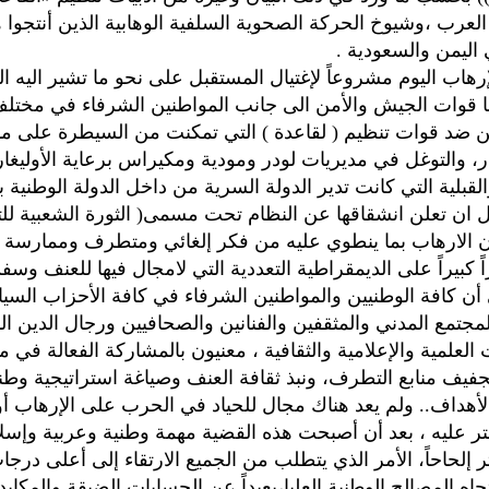
لعرب ،وشيوخ الحركة الصحوية السلفية الوهابية الذين أنتجوا ه
 اليمن والسعودية .
إرهاب اليوم مشروعاً لإغتيال المستقبل على نحو ما تشير اليه ا
ا قوات الجيش والأمن الى جانب المواطنين الشرفاء في مختل
 ضد قوات تنظيم ( لقاعدة ) التي تمكنت من السيطرة على مد
ر، والتوغل في مديريات لودر ومودية ومكيراس برعاية الأوليغا
لقبلية التي كانت تدير الدولة السرية من داخل الدولة الوطنية 
 ان تعلن انشقاقها عن النظام تحت مسمى( الثورة الشعبية للتغ
ن الارهاب بما ينطوي عليه من فكر إلغائي ومتطرف وممارسة 
كبيراً على الديمقراطية التعددية التي لامجال فيها للعنف وسفك
أن كافة الوطنيين والمواطنين الشرفاء في كافة الأحزاب السي
جتمع المدني والمثقفين والفنانين والصحافيين ورجال الدين ال
لعلمية والإعلامية والثقافية ، معنيون بالمشاركة الفعالة في 
جفيف منابع التطرف، ونبذ ثقافة العنف وصياغة استراتيجية وطن
أهداف.. ولم يعد هناك مجال للحياد في الحرب على الإرهاب أو
تر عليه ، بعد أن أصبحت هذه القضية مهمة وطنية وعربية وإسلا
ر إلحاحاً، الأمر الذي يتطلب من الجميع الارتقاء إلى أعلى درجا
اه المصالح الوطنية العليا،بعيداً عن الحسابات الضيقة والمكاي