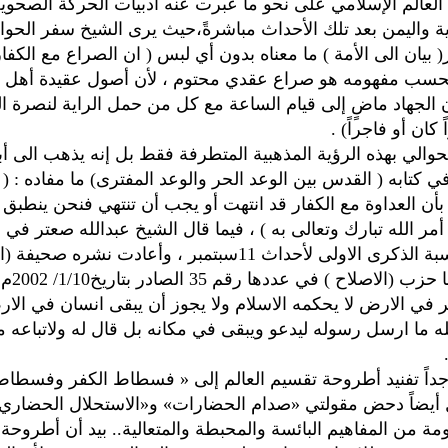
العالم الإسلامي على نحو ما عبرت عنه أدبيات الحركة الصحوية
 واليمن بعد تلك الأحداث مباشرةً،حيث يرى الشيخ سفر الحوا
( بيان الى الأمة ) ما معناه بدون أي لبس ( ان الصراع مع الكفا
حسب مفهومه هو صراع عقدي محتوم ، لأن أصول عقيدة أهل ا
 الجهاد ماضٍ إلى قيام الساعة مع كل من حمل الراية لنصرة ال
 كان أو فاجراً) .
لحوالي بهذه الرؤية المذهبية المتطرفة فقط بل إنه يذهب الى أ
كتابه ( القدس بين الوعد الحر والوعد المفترى) ما مفاده : ( إذ
 بأن العداوة مع الكفار قد انتهت أو يجب أن تنتهي فنحن ينطبق ع
 أمر الله تبارك وتعالى به ) ، فيما قال الشيخ عبدالله صعتر ف
أصدره بمناسبة الذكرى الاولى لأحداث 11سبتمبر ، وأعادت نشره ص
التي يصدرها
 في الارض لا يحكمه الاسلام ولا يجوز أن يبقى انسان في الار
لله ما ارسل رسوله ليدعو ويبقى في مكانه بل قال له ولاتباعه 
اً تفنيد أطروحة تقسيم العالم إلى « فسطاط الكفر وفسطاط 
أيضاً دحض مقولتي «صدام الحضارات» و«الاستحلال الحضاري» 
 من المفاهيم البائسة والمحبطة والمتعالية.. بيد أن أطروحة