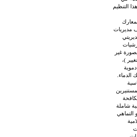
ذا التنظيم
لمعارك
ف مديريات
يريتي
رشيات
بصورة غير
يير )،
دموية
 الدماء.
اسية
مستنيرين
مكافحة
ية شاملة
 التماهي
مية
ت
دات