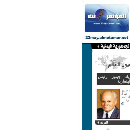
باد جينوز رئيس
هنغارية
و طريق
و طراز
د الذي
رة.