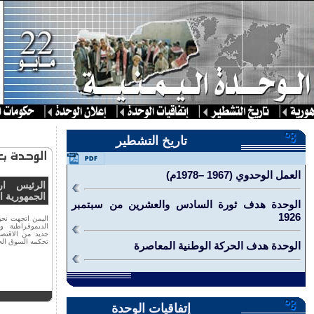
تاريخ التشطير
العمل الوحدوي (1967 –1978م)
الرئيس ار
الجمهورية ال
الوحدة هدف ثورة السادس والعشرين من سبتمبر
1926
اليمن اتجهت نح
الديموقراطية 
جديد من الاقتصا
تحكمه السوق الح
الوحدة هدف الحركة الوطنية المعاصرة
إتفاقيات الوحدة