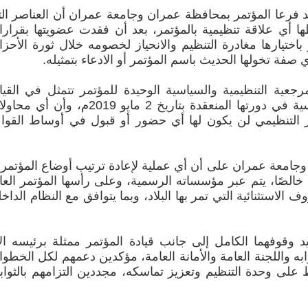
ؤكد فرعا المؤتمر بمحافظة عمران وجامعة عمران أن العناصر ال
ا أي علاقة تنظيمية بالمؤتمر، بعد أن فقدت عضويتها بقرار
ختيارها مغادرة التنظيم والانحياز لخصومه خلال ثورة الأحز
رجعية التنظيمية والسياسية الوحيدة للمؤتمر تتمثل في القيا
المنتخبة من قبل اللجنة الدائمة الرئيسية في دورتها المنعقدة بتاريخ 2 مايو 2019م، وأن
ار التنظيمي لن يكون لها أي حضور أو قبول في أوساط القوا
جامعة عمران على أن أي عملية لإعادة ترتيب أوضاع المؤتمر 
ًا خالصًا، يتم عبر مؤسساته الرسمية، وعلى رأسها المؤتمر العا
لاستثنائية التي تمر بها البلاد، وبما يتوافق مع النظام الداخ
 وقوفهما الكامل إلى جانب قيادة المؤتمر ممثلة برئيسه ال
به واللجنة العامة والأمانة العامة، مؤكدين دعمهم لكل الخطو
اظ على وحدة التنظيم وتعزيز تماسكه، مجددين التزامهم بالثوا