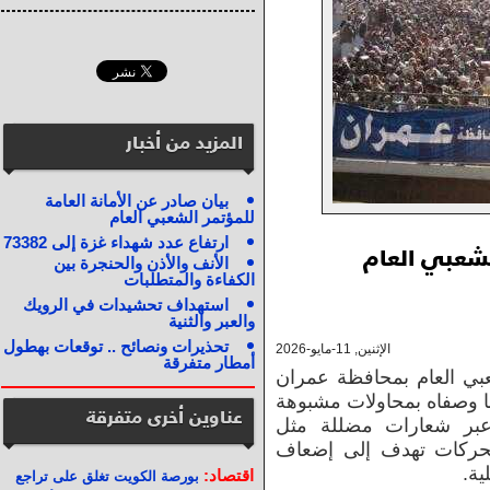
المزيد من أخبار
بيان صادر عن الأمانة العامة
للمؤتمر الشعبي العام
ارتفاع عدد شهداء غزة إلى 73382
لشعبي العام
الأنف والأذن والحنجرة بين
الكفاءة والمتطلبات
استهداف تحشيدات في الرويك
والعبر والثنية
تحذيرات ونصائح .. توقعات بهطول
الإثنين, 11-مايو-2026
أمطار متفرقة
عبي العام بمحافظة عمران
 ما وصفاه بمحاولات مشبوهة
عناوين أخرى متفرقة
عبر شعارات مضللة مثل
لتحركات تهدف إلى إضعاف
ية.
اقتصاد:
بورصة الكويت تغلق على تراجع