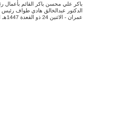
باكر علي محسن باكر القائم بأعمال ر
الدكتور عبدالخالق هادي طواف رئيس ف
عمران - الاثنين 24 ذو القعدة 1447هـ الموافق 11 مايو 2026م