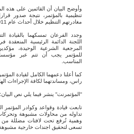
وأوضح البيان أن القائمين على هذه ال
تنظيمية بالمؤتمر، نتيجة صدور قر
مغادرتهم التنظيم خلال أحداث عام 2011م.
وجدد الفرعان تمسكهما بالقيادة الت
المرجعية الشرعية الوحيدة، مؤكدي
للمؤتمر يجب أن تتم عبر مؤسسا
المناسب.
كما أعلنا دعمهما الكامل لقيادة المؤتم
راس، ومساندتهما لكافة الإجراءات اله
"المؤتمرنت" ينشر فيما يلي نص البيان:
تابعت قيادة وقواعد وكوادر المؤتمر 
تداوله من محاولات مشبوهة وتحركات
وهمية تُرفع تحت لافتات مضللة من ق
تسعى لتحقيق اجندات خارجية مشبوهة 