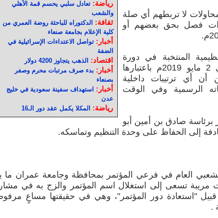
رياضة:
تعادل سلبي يحسم قمة الأهلي
محاولات لا تربطهم أي صلة
والشعب
ثقافة:
الدكتوراه للباحثة روضة العمري من
ارات فصل بحق بعضهم أو
كلية الإعلام بجامعة صنعاء
أخبار:
تواصل الاعتداءات الإسرائيلية في
الضفة
نظيمية المنتخبة في دورة
اقتصاد:
الذهب يتجاوز 4200 دولار
اللجنة الدائمة الرئيسية المنعقدة في 2 مايو 2019م باعتبارها
أخبار:
بدء صرف مرتبات محرم وصفر
ن أن أي ترتيبات داخلية
بصنعاء
ته الرسمية وفي الوقت
أخبار:
استهداف سفينة سعودية في خليج
عدن
رياضة:
المكلا يكمل عقد دور الـ16
ر برئاسة صادق بن أمين أبو
ادفة إلى الحفاظ على وحدة التنظيم وتماسكه.
الشعبي العام في فرعي المؤتمر بمحافظة وجامعة عمران ما ي
 مريبة تسعى إلى استغلال اسم المؤتمر والزج به في مشار
بيل "استعادة دور المؤتمر"، وهي في حقيقتها مساعٍ مرفو
.