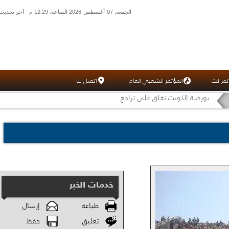
الجمعة, 07-أغسطس-2026 الساعة: 12:29 م - آخر تحديث: 05:33 ص (33: 02) بتوقيت غرينتش
تمر نت
المؤتمر الشعبي العام
اتصل بنا
بورصة الكويت تغلق على تراجع
خدمات الخبر
طباعة
إرسال
تعليق
حفظ