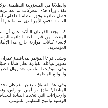
وانطلاقًا من المسؤولية التنظيمية، ي
تقف وراء هذه التحركات لم تعد تربطه
فصل صادرة وفق النظام الداخلي، أو با
العام 2011م، الأمر الذي يسقط عنها أي صفة تخولها الحديث باسم المؤتمر أو الادعاء بتمثيله.
كما يجدد الفرعان التأكيد على أن الم
لإنشاء كيانات موازية خارج هذا الإط
المؤتمرية.
ويشدد فرعا المؤتمر بمحافظة عمران و
تطوير هياكله القيادية تظل شأنًا داخلي
وفي التوقيت المناسب بعد زوال الظروف ا
واللوائح المنظمة.
وفي هذا السياق، يعلن الفرعان تجديد
المناضل/ صادق بن أمين أبو راس، ونوا
والإجراءات التي تتخذها القيادة للحف
الوطنية والنهج التنظيمي للمؤتمر.