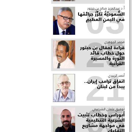
03
أ.د عبدالعزيز صالح بن حبتور
السُّعوديّةُ تكرِّرُ جرائمَها
في اليمنِ العظيمِ
25
محمد الجوهري
قراءة لمقال بن حبتور
حول خطاب قائد
الثورة والمسيرة
القرآنية
21
أحمد الزبيري
اتفاق ترامب إيران..
يبدأ من لبنان
05
توفيق عثمان الشرعبي
أبوراس وخطاب تثبيت
الشرعية التنظيمية
في مواجهة مشاريع
التفكيك