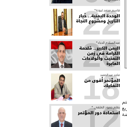
22
قاسم محمد لبوزة*
الوحدة اليمنية.. خَيار
التاريخ ومشروع النجاة
20
عبدالسلام الدباء*
​اليمن الكبير.. مَلحمة
الكرامة في زمن
التفتيت والولاءات
العابرة
18
ماجد عبدالحميد
المؤتمر أقوى من
التفكيك
تم
12
بقلم حمود العلفي *
يع
استعادة دور المؤتمر
ضة