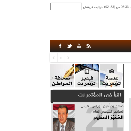
اقرأ في المؤتمر نت
21
صادق‮ ‬بن‮ ‬أمين‮ ‬أبوراس - رئيس‮
‬المؤتمر‮ ‬الشعبي‮ ‬العام
المُـنجَز العظيم