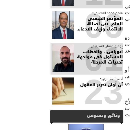
تي
06
ات
فاهم محمد الفضلي*
المؤتمر الشعبي
اب
العام: بين أصالة
الانتماء وزيف الادعاء.
دة
01
 أي محاولات
توفيق عثمان الشرعبي
أبوراس.. والخطاب
عد
المسئول في مواجهة
تحديات المرحلة
أو
23
م،
أحمد أحمد الجابر*
آن أوان تحرير العقول
لي
أخ
ات
وثائق ونصوص
بت