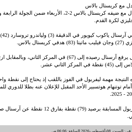
دل مع كريستال بالاس
تعادل آرسنال مع ضيفه كريستال بالاس 2-2، الأربعاء ضمن الجولة
ليزي لكرة القدم.
وسجل هد
في كريستال بالاس.
وبهذا التعادل يرفع آرسنال رصيده إلى (67) في المركز الثاني، وبالمقابل
 في المركز الثاني عشر.
لنتيجة مهمة ليفربول في الفوز باللقب إذ يحتاج إلى نقطة وا
أمام توتنهام هوتسبير الأحد المقبل للإعلان عنه بطلا للدوري لل
ويتصدر ليفربول المسابقة برصيد (79) نقطة بفارق 12 نقطة ع
ي.
غسطس-2026 الساعة: 06:06 ص