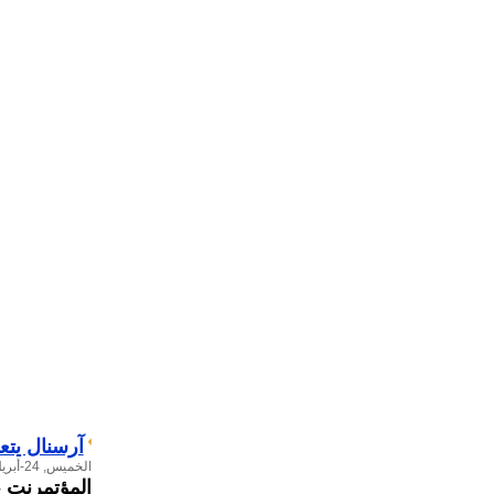
آرسنال يتع
الخميس, 24-أبريل-2025
المؤتمرنت
-