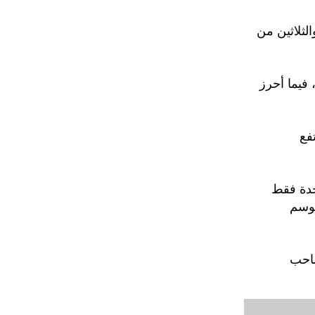
 الرابعة والثلاثين من
في آرسنال ياكوب كيويور في الدقيقة (3) ولياندرو تروسارد (42)، فيما أحرز
 ارتفع
حدة فقط
موسم
ن آرسنال صاحب