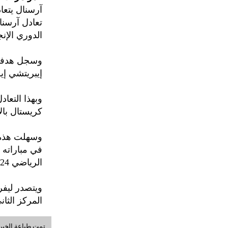
آرسنال يتعا
الدوري الإنج
إيبريتشي إيزي (27) وجان فيليب ماتيتا (83) هد
كريستال بالاس إلى (45) نقطة
وسهلت هذه ا
في مباراته 
الرياضي 2024 - 2025.
المركز الثان
تمت طباعة الخبر في: السبت, 08-أ