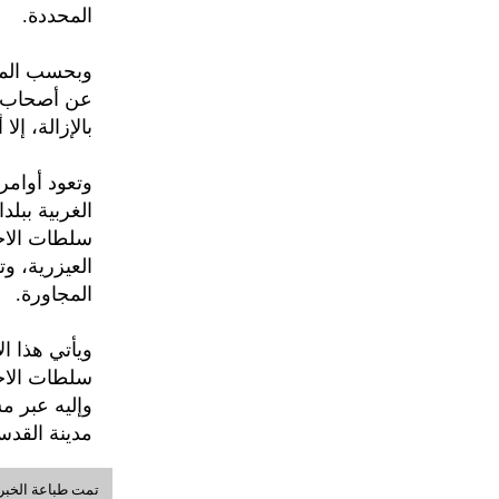
المحددة.
وبحسب المع
عن أصحاب ا
بالإزالة، إل
وتعود أوامر 
الغربية بب
العيزرية، و
المجاورة.
ويأتي هذا ا
سلطات الاح
مدينة القدس
تمت طباعة الخبر في: السبت, 08-أ