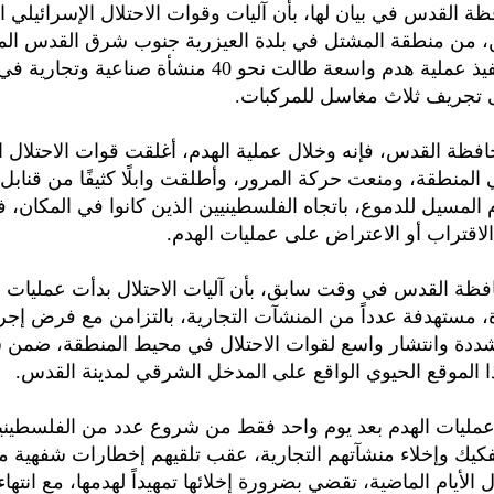
ة القدس في بيان لها، بأن آليات وقوات الاحتلال الإسرائيلي
ن، من منطقة المشتل في بلدة العيزرية جنوب شرق القدس الم
وذلك بعد تنفيذ عملية هدم واسعة طالت نحو 40 منشأة صناعية
ى تجريف ثلاث مغاسل للمركبات.
ة القدس، فإنه وخلال عملية الهدم، أغلقت قوات الاحتلال ا
المنطقة، ومنعت حركة المرور، وأطلقت وابلًا كثيفًا من قناب
م المسيل للدموع، باتجاه الفلسطينيين الذين كانوا في المكان، 
لاقتراب أو الاعتراض على عمليات الهدم.
ظة القدس في وقت سابق، بأن آليات الاحتلال بدأت عمليات ا
، مستهدفة عدداً من المنشآت التجارية، بالتزامن مع فرض إجر
دة وانتشار واسع لقوات الاحتلال في محيط المنطقة، ضمن 
الموقع الحيوي الواقع على المدخل الشرقي لمدينة القدس.
 عمليات الهدم بعد يوم واحد فقط من شروع عدد من الفلسطين
فكيك وإخلاء منشآتهم التجارية، عقب تلقيهم إخطارات شفهية
ل الأيام الماضية، تقضي بضرورة إخلائها تمهيداً لهدمها، مع انتهاء