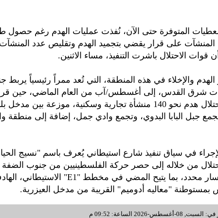
طيات المتوفرة حتى الآن، نُفذت عمليات الهدم رغم حصول طا
لمنشآت على قرار يقضي بتجميد الهدم وتقليص عدد المنشآت 
ا أن قوات الاحتلال باشرت التنفيذ، مساء الاثنين.
الهدم والإخلاء في هذه المنطقة، التي تُعد ممراً رئيسياً يربط 
لدات شرق القدس، إلى أغسطس/آب من العام الماضي، حين قر
سلطات الاحتلال هدم نحو 140 منشأة تجارية وسكنية، موزعة بين مدخل ب
تجمع جبل البابا البدوي، وتجمع وادي جمل، إضافة إلى منطقة 
لإجراء في سياق تنفيذ شارع استيطاني يُعرف باسم "نسيج الحيا
تلال من خلاله إلى حصر حركة الفلسطينيين من جنوب الضفة ا
وإليه عبر مسار محدد، بما يتيح المضي في مخطط "E1"
 بمستوطنة "معاليه أدوميم" القريبة من مدخل العيزرية.
غسطس-2026 الساعة: 09:52 م