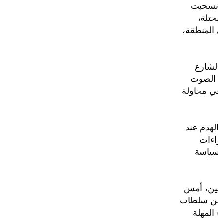
 انسحبت
حتلة،
 وتجارية في المنطقة،
لشارع
ل الصوت
في محاولة
لهدم عند
اءات
سياسة
يين، أمس
 من سلطات
 المهلة