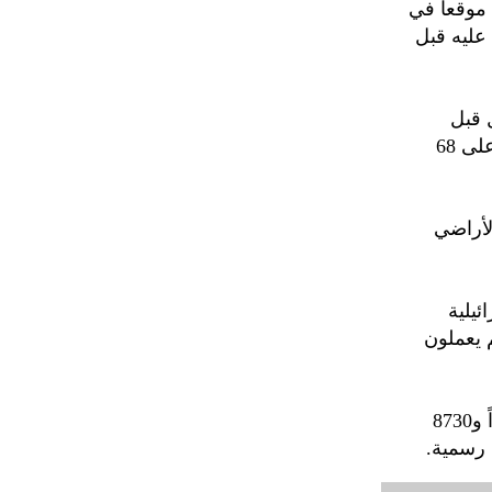
أكد رئيس الوزراء اللبناني، نواف سلام، أن "إسرائيل" تسيطر حالياً على 68 موقعاً في
 عليه قبل
 قبل
الحرب الأخيرة لم يتجاوز خمسة مواقع"، مضيفاً أن "إسرائيل تسيطر الآن على 68
لأراضي
ئيلية
م يعملون
وتشن "إسرائيل" منذ 2 مارس الماضي عدوانا على لبنان، خلّف 2869 شهيداً و8730