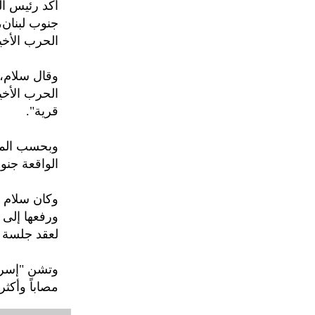
جنوب لبنان، 
الحرب الأخي
وقال سلام، 
قرية".
وبحسب المع
الواقعة جنوب نهر ا
وكان سلام ق
ورفعها إلى 
لعقد جلسة 
مصاباً وأكثر من 1.6 مليون نازح، أي خُمس السكان، حس