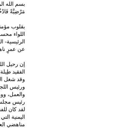
بسم الله الرحمن 
مَرْضِيَّةً فَا
بقلوب مؤمنة 
اللواء محسن
عن عمرٍ ناهز الـ85
إن رحيل الل
الفقيد طِيل
وقد شغل ال
ورئيس اللجنة
والعمل، ووز
رئيس مجلس 
لقد كان للف
اليمنية الت
مناهضي العد