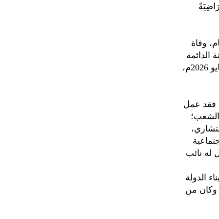
اضِيَةً
م، وفاة
 الدائمة
الرئيسية- الذي وافاه الأجل مساء الأحد 23 ذو القعدة 1447هـ الموافق 10 مايو 2026م،
. فقد عمل
 الشعب؛
تشاري،
جتماعية
 له نائب
ء الدولة
 وكان من