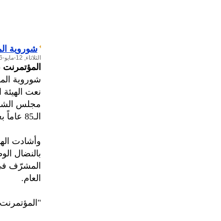
شوروية الم
الثلاثاء, 12-مايو-2026
المؤتمرنت
-
شوروية المؤ
نعت الهيئة 
مجلس الشورى
الـ85 عاماً بعد مسيرة حافلة بالعطاء في خدمة الوطن والمجتمع.
وأشادت الهيئ
بالنضال الو
المشرّف في 
العام.
"المؤتمرنت"