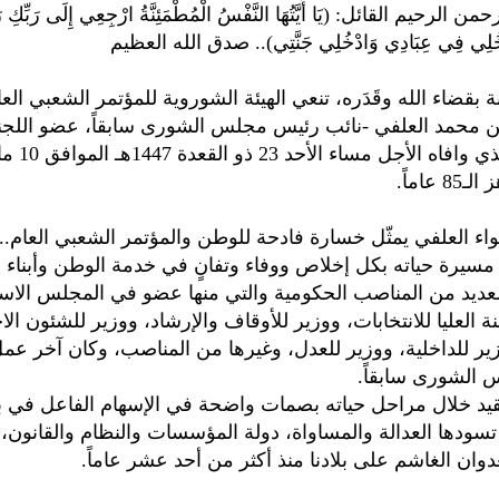
الرحيم القائل: (يَا أَيَّتُهَا النَّفْسُ الْمُطْمَئِنَّةُ ارْجِعِي إِلَى رَبِّكِ رَ
دْخُلِي فِي عِبَادِي وَادْخُلِي جَنَّتِي).. صدق الله العظيم
بقضاء الله وقَدَره، تنعي الهيئة الشوروية للمؤتمر الشعبي العا
 محمد العلفي -نائب رئيس مجلس الشورى سابقاً، عضو اللجنة
 عاماً.
واء العلفي يمثّل خسارة فادحة للوطن والمؤتمر الشعبي العام.
ة مسيرة حياته بكل إخلاص ووفاء وتفانٍ في خدمة الوطن وأبناء
عديد من المناصب الحكومية والتي منها عضو في المجلس الاس
 العليا للانتخابات، ووزير للأوقاف والإرشاد، ووزير للشئون الا
ير للداخلية، ووزير للعدل، وغيرها من المناصب، وكان آخر عمل
الشورى سابقاً.
قيد خلال مراحل حياته بصمات واضحة في الإسهام الفاعل في بنا
ي تسودها العدالة والمساواة، دولة المؤسسات والنظام والقانون،
وان الغاشم على بلادنا منذ أكثر من أحد عشر عاماً.