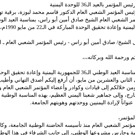
مؤتمر بالعيد الـ36 للوحدة اليمنية
يس المؤتمر الشعبي العام الدكتور قاسم محمد لبوزة، برقية تهن
 وإعادة تحقيق الوحدة المباركة في الـ22 من مايو 1990م، جاء فيها:
ل الشيخ/ صادق أمين أبو راس - رئيس المؤتمر الشعبي العام ـ ا
م ورحمة الله وبركاته،،،
يطيب لي بمناسبة العيد الوطني الـ36 للجمهورية اليمنية وإعادة تحقيق
 الثاني والعشرين من مايو، أن أرفع إليكم أصدق التهاني وأطي
ومن خلالكم إلى قيادات وكوادر وأعضاء المؤتمر الشعبي العام 
رج، وإلى جماهير شعبنا اليمني العظيم، بهذه المناسبة الوطنية ا
واناً لإرادة اليمنيين ووحدتهم وهويتهم الجامعة.
لمؤتمر،
مؤتمر الشعبي العام منذ تأسيسه الحاضنة الوطنية الجامعة، وكا
نية وحارس مشروعها الوطني، إلى جانب الشرفاء في هذا الوطن 