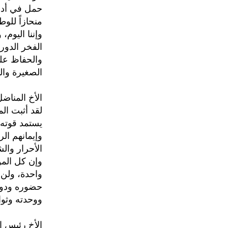
حمل في أدبي
منحازاً للو
وإننا اليوم
الفخر الدور
والحفاظ على
الصغيرة وال
الأخ المناض
لقد أثبت ال
يستمد قوته 
وإيمانهم الر
الأحرار وال
وإن كل المؤ
واحدة، ولن 
حضوره ودور
ووحدته وثوا
الأخ رئيس ا