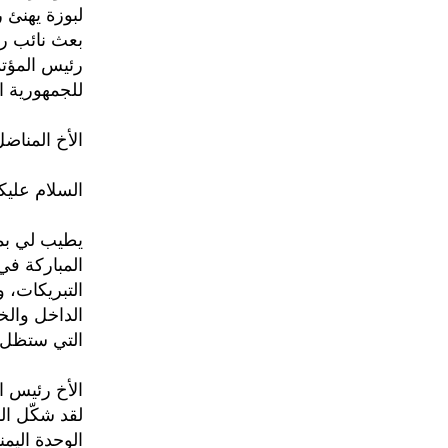
لبوزة يهنئ رئيس ال
بعث نائب رئ
للجمهورية اليمنية
الأخ المناض
السلام عليك
المباركة في
التبريكات، 
الداخل والخا
التي ستظل عن
الأخ رئيس ا
لقد شكّل ال
الوحدة اليم