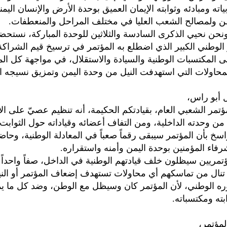
اته ومبادئه وثوابته الإيمان العميق بوحدة الأرض والإنسان الي
طن ولمصالح الشعب العليا في مختلف المراحل والمنعطفات.
، ونحن نحيي الذكرى السادسة والثلاثين للوحدة المباركة، نستح
 الوطني الكبير الذي اضطلع به المؤتمر في ترسيخ قيم الشراكة
 المكتسبات الوطنية والسيادة والاستقلال، في مواجهة كل ال
محاولات التي استهدفت النيل من وحدة اليمن وتمزيق نسيجه ا
ل أبو راس،
مؤتمر الشعبي العام، بقيادتكم الحكيمة، أنه تنظيم عصيّ على ال
من وحدته الداخلية، ومن التفاف أعضائه وقياداته حول الثوابت 
اسخ بأن المؤتمر سيبقى رقماً صعباً في المعادلة الوطنية، وحاضن
شرفاء المؤمنين بوحدة اليمن وأمنه واستقراره.
تمريين سيظلون خلف قيادتهم الوطنية في الداخل، صفاً واحداً 
تنال من تماسكهم أي محاولات تستهدف إضعاف المؤتمر أو الن
ه الوطني، لأن المؤتمر كان وسيظل مع الوطن، وضد كل ما ي
بته ومكتسباته.
لمؤتمر،