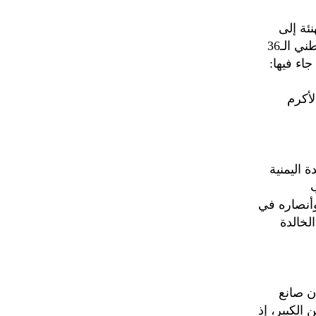
ئة إلى
رئيس المؤتمر الشعبي العام الشيخ صادق أمين أبو راس، بمناسبة العيد الوطني الـ36
لأكرم
 الوحدة اليمنية
ب
وأنصاره في
لخالدة
ن صانع
الكبير، إذ