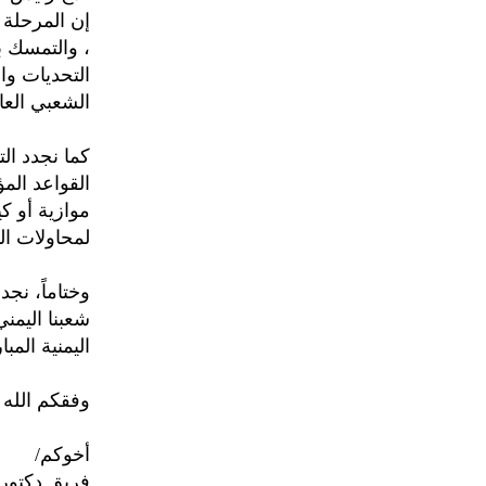
إن المرحلة 
، والتمسك ب
التحديات وا
الشعبي العا
كما نجدد ال
القواعد الم
موازية أو ك
لمحاولات الت
وختاماً، نجد
شعبنا اليمن
اليمنية الم
وفقكم الله
أخوكم/
فريق دكتور/