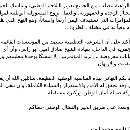
الراهنة تتطلب من الجميع تعزيز التلاحم الوطني، وتماسك الجبهة
خيار الوحدة والجمهورية، والعمل بروح المسؤولية الوطنية لموا
لمؤامرات التي تستهدف اليمن أرضاً وإنساناً، وهو النهج الذي ظ
م وفياً له في مختلف الظروف.
تأكيد على أن الشرعية التنظيمية تستمد من المؤسسات القائمة 
ؤتمرية في الداخل، بقيادة الشيخ صادق امين ابو راس، وأن أي 
يانات مفروضة لن تزيد المؤتمريين إلا تمسكًا بوحدة تنظيمهم ور
فتيت والارتهان.
د لكم التهاني بهذه المناسبة الوطنية العظيمة، سائلين الله أن ي
ي وقد تحقق له الأمن والاستقرار والسيادة الكاملة، وأن تبقى ال
باركة صمام أمان الوطن وركيزة مستقبله.
 وسدد على طريق الخير والنضال الوطني خطاكم.
 قاسم محمد لبوزة