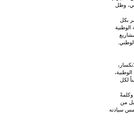
مني، وظل
ضر بكل
 الوطنية
مشاريع
لوطني.
انكسار،
الوطنية،
اً لكل
وكلمةً
يل من
مس سيادته