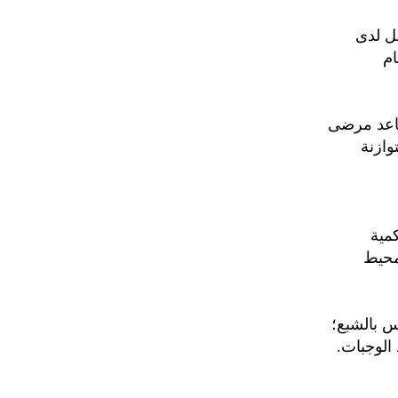
مل لدى
م
ساعد مرضى
ازنة
مية
محيط
س بالشبع؛
 الوجبات.