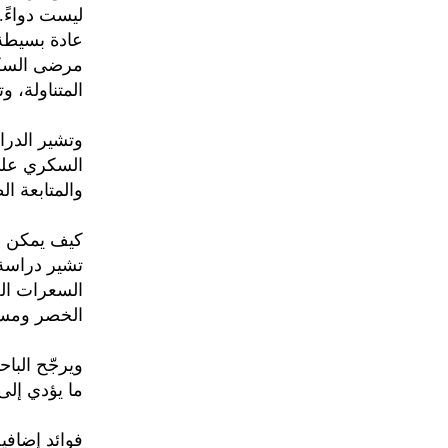
ليست دواءً
عادة بسيطة،
مرضى السكر
المتناولة، 
وتشير الدر
السكري على
والمتابعة ال
كيف يمكن ل
تشير دراسة 
السعرات ال
الخصر ومست
ويرجّح البا
ما يؤدي إلى
فوائد إضافي