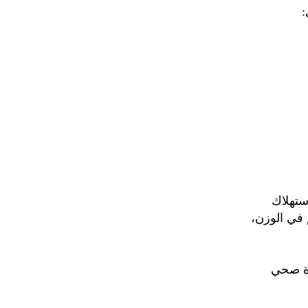
:
ستهلاك
 في الوزن،
ياة صحي