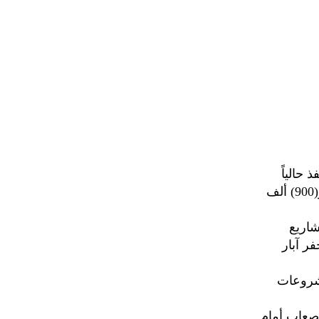
 حالياً
نحو (44) مشروعاً، في مجال مياه الريف بتكلفة مالية بلغت (150) مليوناً، و(900) ألف
شاريع
ر آبار
شروعات
لصعاب أمام