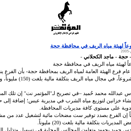
 حجة - ماجد الكحلاني
-
م فرع الهيئة العامة لمياه الريف بمحافظة حجة- بأن الفرع ينفذ
س عبدالله محمد حُميد –في تصريح لـ"المؤتمر نت" إن تلك الم
شاء خزانين لتوزيع مياه الشرب في مديرية عبس؛ إضافة إلى حف
يدوية على مستوى كافة مديريات المحافظة.
ً إن الفرع بصدد توفير ست مضخات مائية لتشغيل عدد من م
المديريات بتكلفة مالية بلغت (20) مليوناً.
دس حميد بجهود وتعاون المجالس المحلية في تسهيل وتذليل ا