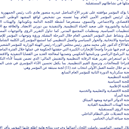
ثلها في نشاطاتهم المستقبلية.
 يؤكد المؤتمر موافقته على تقرير الأخ المناضل عبدربه منصور هادي نائب رئيس الجمهورية ا
أول لرئيس المؤتمر الأمين العام وما تضمنه من تشخيص لواقع المشهد الوطني الس
اقتصادي, والاجتماعي, والتنموي، مستعرضا أنشطة اللجنة الدائمة وتكويناتها, والهيئات الو
نيابية والشوروية على صعيد الحياة التنظيمية, والتنفيذية بين دورتي الانعقاد, والعلاقة مع ا
لتنظيمات السياسية, ومنظمات المجتمع المدني, كما تناول التقرير الرؤى والتوجهات المست
مل ونشاط عمل المؤتمر الشعبي العام خلال المرحلة المقبلة, ورؤية وتوجهات المؤتمر للإص
ياسية والانتخابية, والحوار السياسي والعمل التنظيمي كما استمع المؤتمر إلى الكلمة الشامل
اها الأخ الدكتور علي محمد مجور رئيس مجلس الوزراء رئيس الهيئة الوزارية للمؤتمر الشعبي 
ي قدم فيها شرحاً واضحاً للإنجازات الكبيرة التي حققتها الحكومة في عملها خلال الفترة الما
يذ البرنامج الرئاسي وبرنامجها الحكومي وتصديها لمعالجة العديد من القضايا التنفيذية والاقتصا
 تم استعراض تقرير هيئة الرقابة التنظيمية والتفتيش المالي؛ الذي تضمن تقييماً لأداء التك
تراحا للمعالجات, وترسيخ القيم التنظيمية, بما يكفل تحسين الأداء المؤتمري في شتى الم
تم خلال جلسة العمل الأولى انتخاب عدد (11) لجنة منبثقة عن المؤتمر وهي:
جنة سكرتارية الدورة الثانية للمؤتمر العام السابع.
للجنة التنظيمية
للجنة السياسية
للجنة الإعلامية
للجنة الاقتصادية والتعليمية والخدمية
جنة المرأة
جنة الدوائر النوعية ومعهد الميثاق
جنة الهيئات التنظيمية القيادية
جنة الرؤى المستقبلية
جنة التعديلات على النظام الداخلي.
جنة صياغة البيان الختامي.
ال اليومين الماضيين واصلت اللجان أعمالها وخرجت بنتائج هامة اطلع عليها المؤتمر وأقر الأ