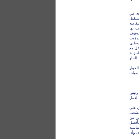
ية في
ستقبل
فافية
ت بها
لوقوف
لدؤوب
لوطني
عل مع
لحزبية
الحلو
لحوار
وصيات
 رئيس
العمل
ي على
الشعب
ين من
كأفضل
ياسية
، وأن