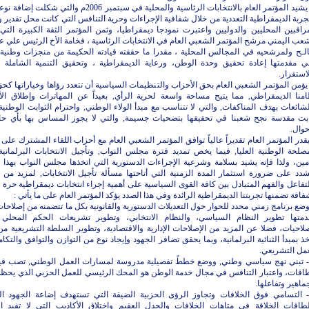
3) يشيد المؤتمر العام بالانتخابات الرئاسية والمحلية في سبتمبر 2006م والتي شك
جربة الديمقراطية التعددية من خلال شفافية الإجراءات وحرية التنافس التي كانت محل تقدير و
راقبين المحليين والدوليين واعتبرت نموذجا ديمقراطيا، وثمن المؤتمر الثقة الكبيرة التي أ
عب اليمني مرشح المؤتمر الشعبي العام في الانتخابات الرئاسية ، فخامة الأخ الرئيس علي عبد
لـح ولمرشحيه في المجالس المحلية ، مقدرا ما حققته قيادته الحكيمة من منجزات وطنية
ي مقدمتها إعادة تحقيق وحدة الوطن، ورعاية الديمقراطية ، وتحقيق التنمية الشاملة و
استقرار.
) يؤمن المؤتمر الشعبي العام بحق الأحزاب والتنظيمات السياسية أن تتعدد رؤاها وخياراتها كح
امنا الديمقراطي, مما يتيح مساحة واسعة لحرية الرأي, بعيداً عن المهاترات وإطلاق الأ
شائعات بهدف المناكفات, والتي لا تتناسب مع مبدأ الولاء الوطني, واحترام الثوابت الوطنية
ابت مقدسة نجح شعبنا في تحقيقها بتضحيات جسيمة, والتي لا يجوز المساس بها بأي ح
حوال.
-يقدر المؤتمر العام تقديراً عالياً توافق المؤتمر الشعبي العام مع أحزاب اللقاء المشترك على
صلحة الوطنية العليا, فيما يخص تمديد فترة مجلس النواب, وتأجيل الانتخابات البرلمانية
ين، ولذا فإنه يشيد بسلامة وشرعية الإجراءات الدستورية التي اتخذها مجلس النواب بهذا 
دد على ضرورة استثمار المدة الزمنية التي أتاحتها مسألة تأجيل الانتخابات, لمزيد من ا
تفاعل والفهم المتبادل بين كافة القوى السياسية على أهمية إجراء انتخابات ديمقراطية حرة و
افة تضمنها تجربتنا الديمقراطية الرائدة وفي هذا الصدد يؤكد المؤتمر العام على ما يأتي :
وضع برنامج زمني محدد للحوار حول التعديلات الدستورية والقانونية بكل ما تتضمنه من إصلاحا
دمتها تطوير النظام السياسي، والنظام الانتخابي، وتطوير تشريعات الحكم المحلي
لاحيات، فضلا عن المزيد من الإصلاحات الإدارية والاقتصادية، وتطوير السلطة التشريعية من
خذ بمبدأ الثنائية البرلمانية، وبما يحقق تضافر الجهود وإيجاد نوع من التوازن والتوافق والتك
عمل التشريعي.
 تبني نهج سياسي وطني, ووضع خططً تفصيلية مدروسة لمسارات العمل الوطني, تصب في
طاقات، واعتبار التنافس في مجال خدمة الوطن هو المحك الرئيسي للعمل الحزبي الذي يحظى
ماهير وتفاعلها.
- التسامي فوق الخلافات وتجاوز الرؤى الحزبية الضيقة التي تستهدف إضاعة الجهود ال
لطاقات الخلاقة في متاهات الخلافات والجدل العقيم واختلاق الأكاذيب التي لا تفيد ال