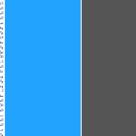
الت
الم
الش
صا
وف
وال
4
نظ
وال
ثو
الأ
5
الم
عام
ويش
وال
وشف
أ- 
مق
الص
الأ
ال
ب-
ال
الج
جـ
وا