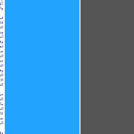
وَاعْتَصِمُواْ بِحَبْلِ اللّهِ جَمِيعًا وَلاَ تَفَرَّقُواْ  
وال
في
قا
الخ
وتو
أع
وقا
انع
صا
ال
وقي
ال
الا
الد
حيث
الد
ماي
الم
كا
تمز
ال
وقد