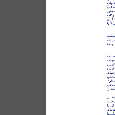
ة وفي
ه على
دستور
وكافة
ً بأن
لأنها
وطنية
بر حل
لوحدة
صادقة
عوبات
أمتين
قادرة
وجهات
مجتمع
نظرة,
بت في
ستقبل
ثيقتين
لوطنية
كل ما
وينات
مينها