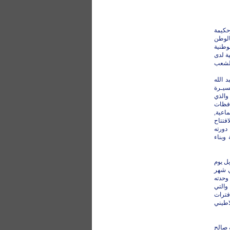
حكيمة
الوطن
وطنية
ية لدى
الشعب
 الله
سيـرة
التنموي والإصلاحــــات واللامركــزية )) في الفترة 5-6 مايو 2009م والذي
حافظات
اعية,
فتتاح
دورته
 وبناء
ل يوم
ي شهر
 وحدته
 والتي
فترات
اطيني
ه صالح