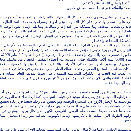
صلاة والسلام على نبينـا محمد الصادق الأميـن.
 ظل مناخ وطني وحدوي محصن ضد كل التشويهات والاختراقات وإرادة يمنية أبية مؤمنة و
درة على التصدي والتغلب على كل التحديات وفي أجواء ديمقراطية مفعمة بالثقة الغالية ب
الد وبالشعب المجاهد وما يمتلكانه من القدرات والطاقات وتعاظم الإيمان بقوة الوحدة ال
اصل المسيرة الخيرة والمباركة للجمهورية اليمنية وتنامي الشعور الصادق بالمسئولية التاريخ
ضاء المؤتمر الشعبي العام في الطليعة السياسية في الوطن اليمني الناهض ويتحملها مع 
ئده بكل الشجاعة والاقتدار.
قدت الدورة الثانية للمؤتمر العام السابع للمؤتمر الشعبي العام برئاسة فخامة الأخ علي عبد
لح رئيس الجمهورية رئيس المؤتمر –حفظه الله– وتحت شعار: ((معاً من أجــل مواصلــة م
التطـور الديمقراطــي و
حضره (6300) ستة آلاف وثلاثمائة قيادي وقيادية من أعضاء المؤتمر الشعبي من مختلف م
جمهورية, وبحضور العديد من ممثلي الأحزاب والتنظيمات السياسية, والشخصيات الاجتم
ادات منظمات المجتمع المدني وأعضاء السلك الدبلوماسي المعتمدين في بلادنا في جلسة الا
ذي ألقيت فيه العديد من الكلمات السياسية المهمة واصل بعدها المؤتمر العام السابع في 
عتيادية الثانية والذي يأتي امتداداً لمسيرة المؤتمر لأكثر من ربع قرن على درب الديمقراطية
ولة اليمنية الحديثة.
 تكتسب هذه الدورة أهمية خاصة من حيث تزامن انعقادها مع ذكرى السابع والعشرين من أبري
يمقراطية اليمنية, والذي يمثل نقلة نوعية في حياتنا السياسية, كما أن انعقاد هذه الدورة ف
ـو يجسد لنا الإنجـاز الأروع في المسيرة الوطنية وهو تحقيق أمل وحلم شعبنا في إعادة تحقيق
باركة, واستعادة بنيانه الواحد علي يد الزعيم الوحدوي فخامة الأخ الرئيس علي عبدالله صالح,
نت حلماً فغدت حقيقةً جسدت حلم الوطن التاريخي الكبير الذي ظل يراود اليمنيين في 
قهم الطويلة التي عملت على تكريسها الإمامة الكهنوتية الظالمة بمؤازرة الاستعمار السل
بغيض.
 تضمنت الجلسة الافتتاحية لأعمال الدورة الثانية كلمة مهمة لفخامة الأخ الرئيس علي عبدا لل