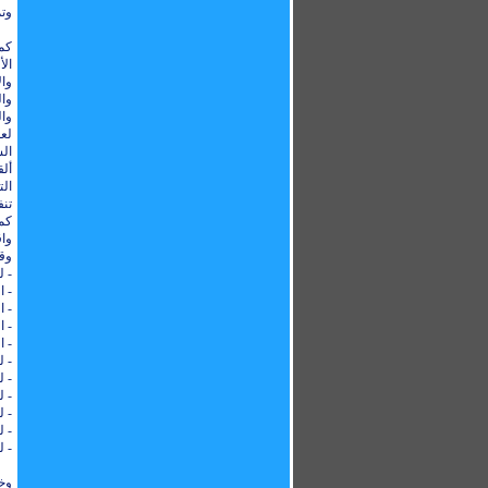
وتم
كما
ال
وال
وال
وا
لع
الس
ألق
الت
تنف
كما
واق
وقد 
- ل
- ا
- ا
- ا
- ا
- ل
- ل
- ل
- ل
- ل
- ل
وخل