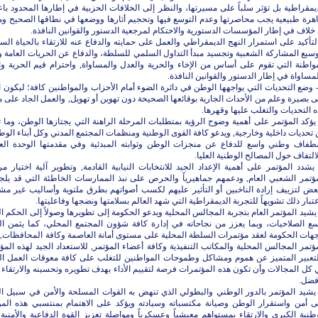
يمقراطية بل تؤثر سلباً على مسيرتها، والنظر إلى الخلافات الحزبية في إطارها المحدود باعت
هرة طبيعية يجب محاصرتها وعدم التوسع فيها وتحجيم أثارها ووضعها في نطاقها الصحيح وم
خلاف في إطار المؤسسات الدستورية والاحتكام لمرجعية الدستور والقوانين النافذة.
لتأكيد على استمرار النهج الديمقراطي والعمل على حمايته والدفاع عنه للارتقاء بالحياة الس
سيع المشاركة الشعبية وتجسيد مبدأ التداول السلمي للسلطة، والدفاع عن الحريات العامة 
واطنة التي تقوم على أساس من الإخاء والحرية والعدل والمساواة, واحترام قيم الحرية وال
مساواة في إطار الدستور والقوانين النافذة.
 وضع التحديات التي يواجهها الوطن في دائرة الضوء أمام الأحزاب والمواطنين كافة؛ ليكون ا
 بصيرة وعلم من الأحداث الجارية بوقائعها الصحيحة دون تهوين أو تهويل, والعمل الجاد على م
 التحديات والتغلب عليها وقهرها.
- يؤكد المؤتمر على أهمية وضوح الرؤية بمتطلبات المرحلة الراهنة التي يجتازها الوطن، وما 
تحديات داخلية وخارجية, ويدعو كافة القوى الوطنية ومنظمات المجتمع المدني وكل أبناء الوط
طفاف وطني واسع للدفاع عن منجزات الوطن وثوابته المبدئية وفي مقدمتها الوحدة الع
التفاف حول المصالح الوطنية العليا.
- يشدد المؤتمر على أهمية الإعداد الجيد للانتخابات النيابية القادمة, وتطوير آلية اختيار 
ؤتمر الشعبي العام, ودعمهم جماهيرياً والحرص على نبذ الممارسات الخاطئة التي قد يلجأ 
بعض لتزييف إرادة الناخبين أو التأثير عليهم لكسب أصواتهم بطرق ملتوية وأساليب غير مش
تبار ذلك تشويهاً للتجربة الديمقراطية التي شهد العالم بسلامتها ونضجها وفاعليتها.
- يشيد المؤتمر العام بتجربة المجالس المحلية ويدعو الحكومة إلى تطويرها وصولاً إلى الحكم 
سع الصلاحيات، وبما يعزز من نجاحاته في إدارة كافة شؤون المجتمع المحلي، كما يثمن ال
جهات الحكومة لعقد مؤتمرات السلطة المحلية على مستوى أمانة العاصمة وكافة المحافظات, 
ؤتمر المجالس المحلية والمكاتب التنفيذية وكافة أعضاء المؤتمر, للاستعداد الجيد لهذه المؤ
لتعبير المتميز عن هموم ومشاكل وطموحات المواطنين للتغلب على كافة معوقات العمل ال
كل المجالات وأن تكون هذه المؤتمرات فرصة لتقييم الأداء بهدف تطويره وتحسينه والارتقاء ب
فضل.
- يشيد المؤتمر بالدور الوطني والبطولي الذي تنهض به القوات المسلحة والأمن في سبيل ا
ى أمن واستقرار الوطن وصيانة مكتسباته وسيادته ويؤكد على الاهتمام بمنتسبي هذه ال
طنية الكبرى والارتقاء بمستواهم معيشياً وعسكرياً ومواصلة تعزيز القوة الدفاعية والأمنية ل