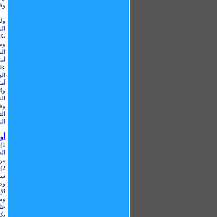
وقد
ول
الت
بكل
وم
ال
أما
عل
ال
آما
وال
الن
وف
ال
الت
أو
1
الج
من 
2
سا
وطم
الإ
وس
عل
يك