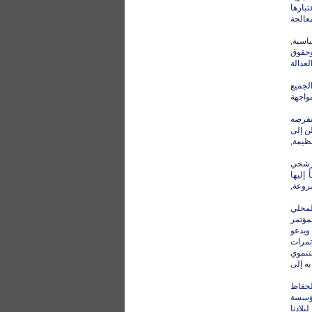
بارها
عالجة
ياسية,
وحقوق
عدالة
لجميع
واجهة
تفرضه
ن إلى
ظيمة,
مرشحي
إليها
روعة,
المحلي
مؤتمر
ويدعو
تمرات
تنموي
ه إلى
لحفاظ
مؤسسة
بلادنا