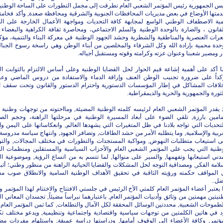
يس الجمهورية رئيس المؤتمر الشعبي العام تطرقت إلى مجمل التطورات على الساحة الوطني
دمتها الأوضاع في بعض مديريات المحافظات الجنوبية والشرقية ومحافظة صعدة, وأكد فخامت
مية الاصطفاف الوطني الواسع لمجابهة كافة التحديات ومواجهة الأعمال الخارجة على ال
قانون ، والضارة بالوحدة الوطنية والسلم الاجتماعي، ومحاصرة ثقافة الكراهية والبغضاء 
عرات العنصرية والمناطقية والشطرية وحشد الجهود الوطنية في معركة البناء والتنمية، مؤكدا
وحدة محمية بإرادة الله وكل الشرفاء والمخلصين من أبناء الوطن وهي راسخة رسوخ الجبال 
 ومصير شعبنا وعنوان عزته وكرامته وقوته ومستقبل أجياله.
 أكد على أهمية إشاعة قيم الحوار لحل القضايا الوطنية وعلى أساس الالتزام بالثوابت ال
كداً على ضرورة تجنيب الوطن العنف وإراقة الدماء والاستفادة من دروس الماضي وع
خلافات المشاكل في إطار المؤسسات الدستورية واحترام الدستور والقانون وتحت سقف ا
ثورة والجمهورية والحرية والديمقراطية.
 يقدر المؤتمر الشعبي العام لرئيسه كلمته الوطنية المضيئة, ومااحتوته من توجهات وطنية 
امين بارزة, تلقي الضوء على أبعاد المسيرة الوطنية في مرحلتها الراهنة، وحجم الص
تحديات التي تواجه بلادنا في ظل المتغيرات التي يشهدها العالم, وانعكاساتها على اليمن وال
ربية والإسلامية, وما يتطلبه الأمر من حشد الطاقات, وتضافر الجهود, وانتهاج سياسة مدروسة 
ى استيعاب متطلبات النهوض, ومواكبة المستجدات والتطورات في مختلف المجالات, والت
وطنية التي يجب على المؤتمر الشعبي العام والأحزاب السياسية والمستقلين ومنظمات ال
دني استيعابها وتفهمها, والسير على منوالها, لما تتسم به من اتساع الرؤية, وموضوعية ال
امة الفكر, ومصداقية التوجه لحل المشكلات والقضايا الحياتية الراهنة من منظور وطني؛ أث
 المواقف حكمته ورؤيته الثاقبة في تحقيق الأهداف الوطنية السامية والانطلاق صوب م
ضل..
 يعتبر أعضاء المؤتمر العام كلمتي الأخ الرئيس في جلستي الافتتاح والاختتام لهذا المؤتمر و
يتين مهمتين من وثائق وأدبيات المؤتمر العام, باعتبارهما نبراساً مضيئاً, تجسدان المعاني ا
طموحات الشعبية, محددتين الوسائل المحققة لكل الآمال والتطلعات, كما ثمن المؤتمر العام 
د في هاتين الكلمتين من توجهات سياسية واقتصادية واجتماعية وتنظيمية, ويدعو مختلف تك
مؤتمر, وكافة الأعضاء إلى الوقوف أمامها, ودراستها دراسة عميقة, واستلهام مفردات مضا