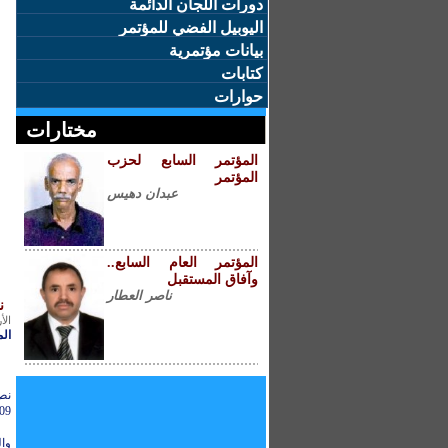
دورات اللجان الدائمة
اليوبيل الفضي للمؤتمر
بيانات مؤتمرية
كتابات
حوارات
مختارات
المؤتمر السابع لحزب
المؤتمر
عبدان دهيس
المؤتمر العام السابع..
‬وآفاق المستقبل
ناصر‮ ‬العطار
ن
الأربعا
ال
009
بس
وال