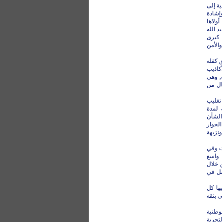
لت إضافة نوعية إلى
إشادة
ولاها
 الله
 كبرى
الأمن
ق كفله
كاذيب
, وهي
ال من
 تغليب
 لمدة
الشأن
لحوار
نزيهة
ت وفي
 واسع
 خلال
امل في
ها كل
 بثقة
وطنية
تجربة