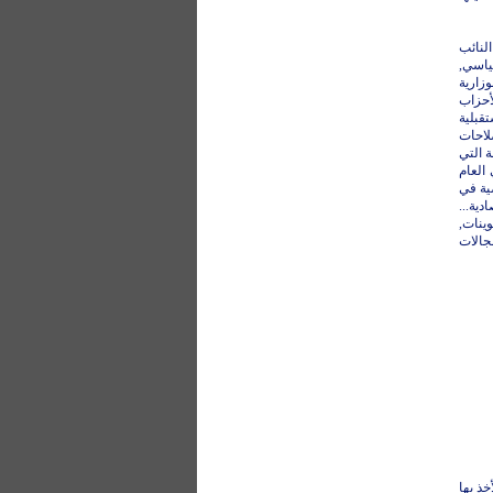
لنائب
ياسي,
زارية
لأحزاب
قبلية
لاحات
ة التي
العام
ضية في
دية...
وينات,
جالات
خذ بها