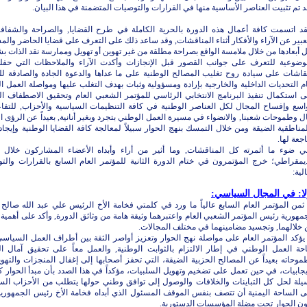
 تم تثبيت العناصر الأساسية منها في القرارات والتوصيات المتضمنة في هذا البيان.
قد اتسمت كافة أعمال هذه الدورة بالحرية الكاملة في طرح القضايا, والصراحة والشفاف
عبير عن الآراء والأفكار أثناء المناقشات, وقد ساعد ذلك على التعرف على قضايا الحاضر والم
 أبعادها من خلال ملامسة الواقع بصراحة مطلقة من غير تهوين أو تهويل وممارسة نقد الذات بش
وضوعية للتعرف على جوانب القصور قبل الإنجازات وأكدت الآراء والملاحظات التي حفل
نقاشات على سيادة روح تغليب المصالح الوطنية على ما عداها والدعوة الجادة والصادقة ل
م التحديات الداخلية والخارجية بإرادة ومسؤولية وثبات بهدف التغلب عليها ومواصلة العمل ا
ى استكمال تنفيذ البرنامج الانتخابي الرئاسي للمؤتمر الشعبي العام وتحقيق الاصطفاف ا
واسع وإفساح المجال لكل العناصر الوطنية في كافة التنظيمات السياسية والأحزاب, للتفا
ل وطموحات شعبنا, والانضواء في مسيرة العمل الوطني بتجرد وبغير أنانية, بعيداً عن الرؤى ا
مناطقية الضيقة ومن خلال التمسك بنهج الحوار سبيلاً لمعالجة كافة القضايا الوطنية وإيجاد 
اجعة لها.
ي ضوء ما أثمرته كل المناقشات, وما أثير من أراء وأبداه الأعضاء المشاركون خلال ا
ديمقراطي؛ خرج المؤتمرون في ختام الدورة الثانية للمؤتمر العام السابع بالقرارات والت
الية:
لا: في المجال السياسي:
) ثمن المؤتمر العام السابع عالياً ما ورد في كلمتي فخامة الأخ الرئيس علي عبد الله صالح
مهورية رئيس المؤتمر الشعبي العام واعتبرهما وثيقة هامة من وثائق الدورة, وأكد على أهمية 
خلالهما, وتجسيد مضامينهما في مختلف المجالات.
) يؤكد المؤتمر العام على مواصلة نهج الحوار وتعزيز أواصر الثقة بين أطراف العمل السياس
حة العمل الوطني في إطار الالتزام بالثوابت الوطنية, والعمل معاً على تحقيق آمال 
وحاته بعيداً عن المصالح الحزبية الضيقة، التي تحفز أصحابها إلى إغفال المنجزات والتهو
يجابيات، في حين تعمل على تضخيم وتهويل السلبيات، مؤكداً في هذا الصدد بأن مبدأ الحوار 
يلة لحل كل التباينات والخلافات والوصول إلى توافق وطني حولها يتطلب من الأحزاب الس
ى الساحة اليمنية أن تتصف بنفس الموقف المسئول الذي أبداه فخامة الأخ رئيس الجمهورية
ون الحوار تحت مضلة المؤسسات الدستورية.