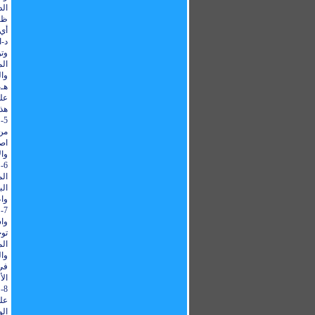
الد
ظا
أي 
د-ا
وتو
الم
وال
هـ-
على
هذه
5
من 
اص
وال
6
الم
ال
واع
7
وا
تو
الم
وا
في 
الأ
8
عل
الو