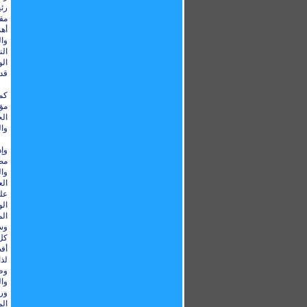
رئ
مق
أه
وال
الن
ال
قدر
كما
مؤ
ال
وال
وإذ
مض
وال
الع
عل
ال
الم
وسل
كل
أف
لذا
وطن
وال
ور
ال