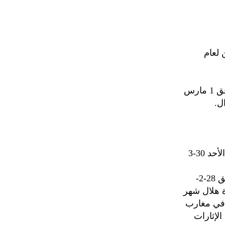
 لعام
وأكدت الجمعية في بيان تلقى المؤتمرنت نسخه منه، أن يوم السبت الموافق 1 مارس
في الساعة الثالثة والدقيقة الخامسة والأربعين من فجر يوم الجمعة الموافق 28-2-
دة هلال شهر
 في مغارب
الإثارات