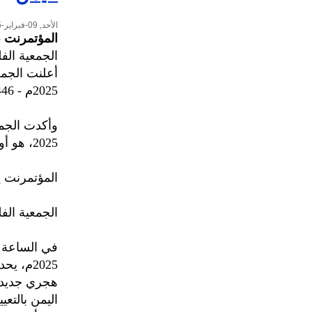
الأحد, 09-فبراير-2025
المؤتمرنت
-
الجمعية الف
أعلنت الجمع
2025م - 1446 هجرية.
2025، هو أول أيام شهر رمضان، ويوم الأحد 30 مارس عيد الفطر/ أول شوال.
المؤتمرنت ي
الجمعية الفلكية الي
2025م، 
هجري جديد 
اليمن بالتعي