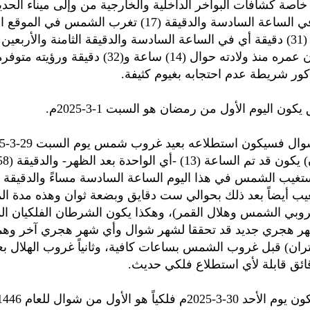
اصة كشافات البواخر الداخلية والخارجية من وإلى ميناء الحدي
بالتعيين.. وفي الساعة السادسة والدقيقة (17) تغرب الشمس في 
وبعد حوالي (31) دقيقة أي في الساعة السادسة والدقيقة الثامنة والأربع
الهلال ويكون عمره منذ ولادته حوال (14) ساعة و(32) دق
كور شريطة عدم احتجابه بغيوم كثيفة.
ون اليوم الأول من رمضان هو السبت 1-3-2025م.
يب أيضاً بعد ذلك بحوالي ست دقايق وبضعة ثوان وهذه مدة ال
روبي الشمس وهلال القمر)، وهكذا يكون الشرطان الفلكيان ال
هر هجري جديد قد تحققا لشهر شوال وأي شهر هجري آخر وهما: 
ران) قبل غروب الشمس بساعات كافية، وثانياً غروب الهلال ب
ئق قابلة لأي استطلاع فلكي حديث.