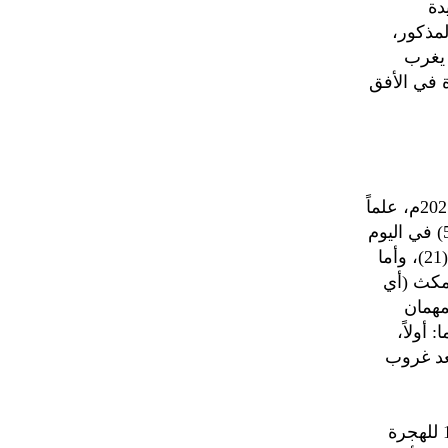
دة
الموقع المذكور،
ين يغرب
يقة ورؤيته متوفرة في الأفق
وأما هلال شوال فسيكون استطلاعه بعيد غروب شمس يوم السبت 29-3-2025م، علماً
أن (الاقتران) يكون قد تم الساعة (13) -أي الواحدة بعد الظهر- والدقيقة (58) في اليوم
المذكور، وستغيب الشمس في هذا اليوم الساعة السادسة مساءً والدقيقة (21)، وأما
مكث (أي
مهمان
أولاً،
عد غروب
وبناءً عليه يكون يوم الأحد 30-3-2025م فلكياً هو الأول من شوال للعام 1446 للهجرة