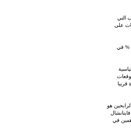
ب التي
رات على
وصعد المؤشر نيكي 225 بنسبة 0.3 % إلى 43604.15 نقطة، بعد تراجعه 0.4 % في
ياسية
وقعات
قريبا
ا حيث كان أكبر الرابحين هو
اينانشال
همين في