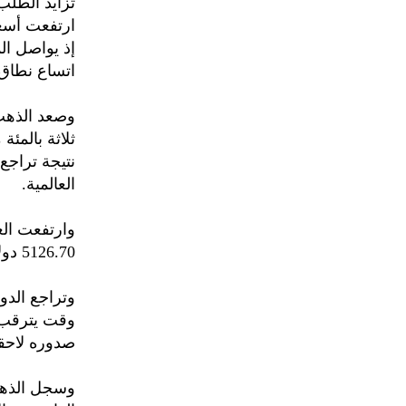
تزايد الطلب
ارتفعت أسعا
إذ يواصل ال
اتساع نطاق
ثلاثة بالمئ
نتيجة تراجع
العالمية.
5126.70 دولار.
وتراجع الدو
وقت يترقب ف
صدوره لاحقا