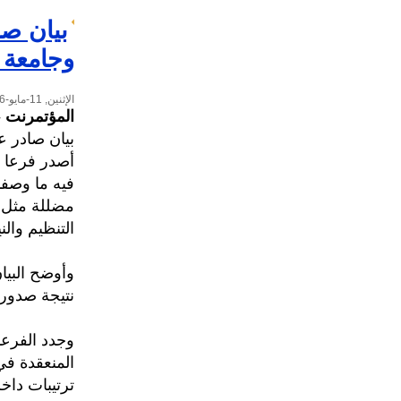
بيان ص
وجامعة 
الإثنين, 11-مايو-2026
المؤتمرنت
-
بيان صادر 
أصدر فرعا ا
فيه ما وصف
مضللة مثل 
التنظيم والن
وأوضح البيا
نتيجة صدور 
وجدد الفرعان
ترتيبات داخ