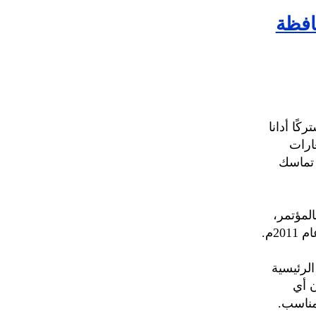
افظة
ًا أدانا
ارات
 تماسك
لمؤتمر،
2م.
الرئيسية
 أن أي
مناسب.