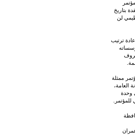
مؤتمر
دة بتاريخ
تنظيمي لن
ادة ترتيب
مؤسساته
ظروف
مة.
تمر ممثلة
ة العامة،
 وحدة
 للمؤتمر.
افظة
عمران