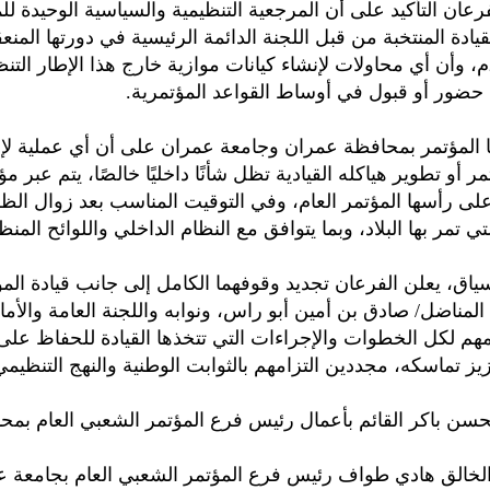
رعان التأكيد على أن المرجعية التنظيمية والسياسية الوحيدة لل
يادة المنتخبة من قبل اللجنة الدائمة الرئيسية في دورتها المنعق
2 مايو 2019م، وأن أي محاولات لإنشاء كيانات موازية خارج هذا الإطار ال
 حضور أو قبول في أوساط القواعد المؤتمرية.
المؤتمر بمحافظة عمران وجامعة عمران على أن أي عملية لإع
ر أو تطوير هياكله القيادية تظل شأنًا داخليًا خالصًا، يتم عبر 
لى رأسها المؤتمر العام، وفي التوقيت المناسب بعد زوال ال
التي تمر بها البلاد، وبما يتوافق مع النظام الداخلي واللوائح المنظ
ياق، يعلن الفرعان تجديد وقوفهما الكامل إلى جانب قيادة المؤ
المناضل/ صادق بن أمين أبو راس، ونوابه واللجنة العامة والأمان
م لكل الخطوات والإجراءات التي تتخذها القيادة للحفاظ على
يز تماسكه، مجددين التزامهم بالثوابت الوطنية والنهج التنظيمي
سن باكر القائم بأعمال رئيس فرع المؤتمر الشعبي العام بمح
الخالق هادي طواف رئيس فرع المؤتمر الشعبي العام بجامعة 