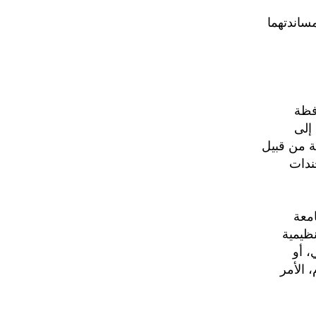
ساندتهما
فظة
إلى
ة من قبيل
ندات
امعة
نظيمية
، أو
 مغادرة التنظيم والانحياز لخصومه خلال ثورة الأحزاب العام 2011م، الأمر