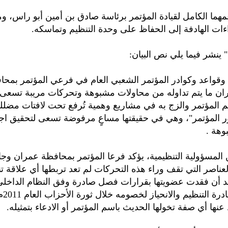
عمهما الكامل لقيادة المؤتمر برئاسة صادق بن أمين أبو راس، وم
اءات الهادفة إلى الحفاظ على وحدة التنظيم وتماسكه.
 ينشر فيما يلي نص البيان:
 وقواعد وكوادر المؤتمر الشعبي العام في فرعي المؤتمر بمحا
ان ما يتم تداوله من محاولات مشبوهة وتحركات مريبة تسعى 
 المؤتمر والزج به في مشاريع وهمية تُرفع تحت لافتات مضلل
ر المؤتمر"، وهي في حقيقتها مساعٍ مرفوضة تسعى لتحقيق اج
وهة .
ن المسؤولية التنظيمية، يؤكد فرعا المؤتمر بمحافظة عمران وج
عناصر التي تقف وراء هذه التحركات لم تعد تربطها أي علاقة ت
عد أن فقدت عضويتها بقرارات فصل صادرة وفق النظام الداخلي
باختيارها
نها أي صفة تخولها الحديث باسم المؤتمر أو الادعاء بتمثيله.