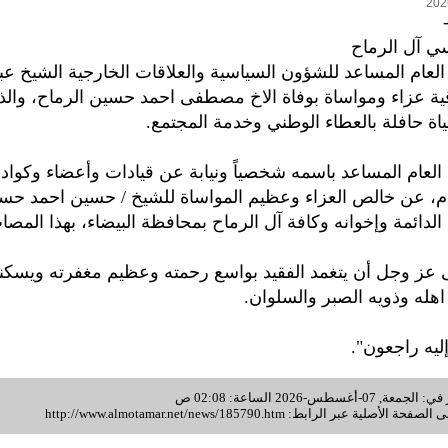
ي آل الرماح
العام المساعد للشؤون السياسية والعلاقات الخارجية الشيخ عبد
ية عزاء ومواساة بوفاة الاخ مصطفى احمد حسين الرماح، والذ
ياة حافلة بالعطاء الوطني وخدمة المجتمع.
ن العام المساعد باسمه شخصياً ونيابة عن قيادات وأعضاء وكوادر
م، عن خالص العزاء وعظيم المواساة للشيخ / حسين احمد حسي
الدائمة وإخوانه وكافة آل الرماح بمحافظة البيضاء، بهذا المصا
لى عز وجل أن يتغمد الفقيد بواسع رحمته وعظيم مغفرته ويسك
 اهله وذويه الصبر والسلوان.
 إليه راجعون".
غسطس-2026 الساعة: 02:08 ص
 الصفحة الأصلية عبر الرابط:
http://www.almotamar.net/news/185790.htm