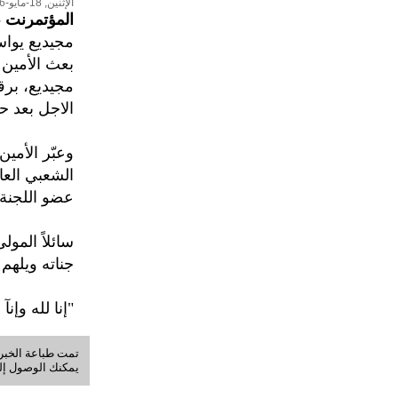
الإثنين, 18-مايو-2026
المؤتمرنت
-
مجيديع يواس
بعث الأمين 
مجيديع، برق
الاجل بعد ح
وعبّر الأمي
الشعبي العا
عضو اللجنة 
سائلاً المو
جناته ويلهم
"إنا لله وإنآ
تمت طباعة الخبر في: الجمعة, 07-أ
يمكنك الوصول إلى