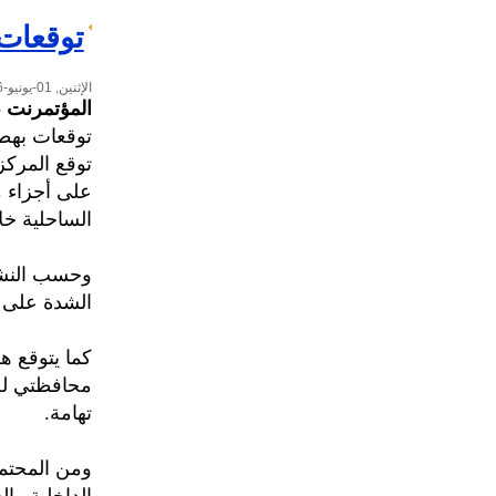
توقعات 
الإثنين, 01-يونيو-2026
المؤتمرنت
-
توقعات بهطو
توقع المركز
على أجزاء 
الساحلية خلال الـ 24 سا
وحسب النشر
الشدة على أ
كما يتوقع ه
محافظتي لح
تهامة.
ومن المحتمل