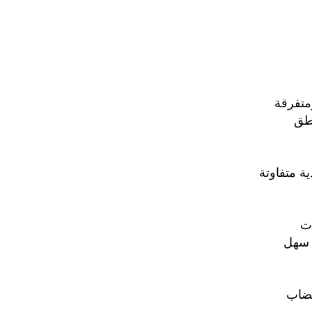
متفرقة
اطق
ة متفاوتة
ات
 سهل
هضاب