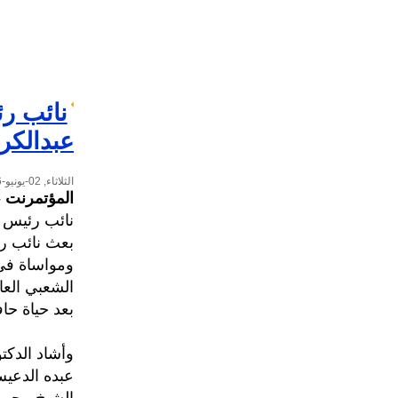
نائب رئ
عبدالكر
الثلاثاء, 02-يونيو-2026
المؤتمرنت
-
نائب رئيس ا
بعث نائب رئ
ومواساة في 
الشعبي العا
بعد حياة حا
وأشاد الدكت
عبده الدعيس