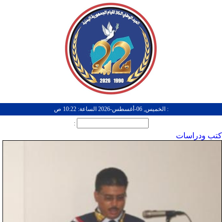
: الخميس, 06-أغسطس-2026 الساعة: 10:22 ص
:
كتب ودراسات