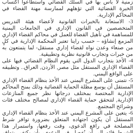
زمنية لا باس بها في السلك القضائي واستطاعوا اكتساب
الخبرة القضائية التي تؤهلهم لممارسة مهنة القضاء في
المحاكم الإدارية.
3- الاستعانة بالخبرات القانونية لأعضاء هيئة التدريس
المتخصصين في القانون الإداري في الجامعات اليمنية
للمساهمة في تأهيل القضاة للعمل في محاكم القضاء الإداري
المزمع إنشاؤه – حسب راينا تعتبر المحكمة الإدارية في كلٍ
من صنعاء وعدن نواه لقضاء إداري مستقل- لما يتمتعون به
من خبرات وتجارب قانونية نظرية وتطبيقية.
4- الأخذ بتجارب الدول التي يقوم النظام القضائي فيها على
القضاء الإداري المستقل مثل مصر, الأردن, العراق.. وتطبيقه
على الواقع اليمني.
5- نتمنى على المشرع اليمني عند الأخذ بنظام القضاء الإداري
المستقل أن يوسع مظلة الحماية القضائية وذلك بمنح المحاكم
الإدارية المختصة بمختلف درجاتها نظر جميع المنازعات
الإدارية, لتتحقق حماية القضاء الإداري لمصالح مختلف فئات
وشرائح المجتمع.
6- يتعين على المشرع اليمني عند الأخذ بنظام القضاء الإداري
المستقل أن يكون اجتهاده المتعلق بضرورة توافر شرط
المصلحة في رافع الدعوى، وقت رفعها، واستمرار هذا
الشرط قائم إلى أن يُفصل في الدعوى، بأن يكتفي بتوافر