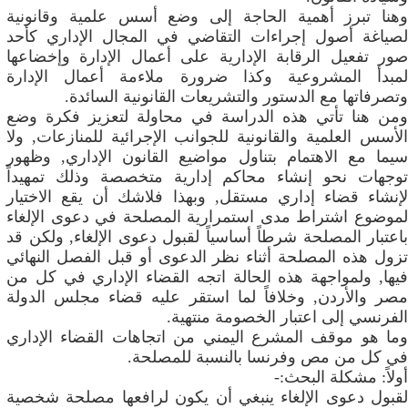
وهنا تبرز أهمية الحاجة إلى وضع أسس علمية وقانونية
لصياغة أصول إجراءات التقاضي في المجال الإداري كأحد
صور تفعيل الرقابة الإدارية على أعمال الإدارة وإخضاعها
لمبدأ المشروعية وكذا ضرورة ملاءمة أعمال الإدارة
وتصرفاتها مع الدستور والتشريعات القانونية السائدة.
ومن هنا تأتي هذه الدراسة في محاولة لتعزيز فكرة وضع
الأسس العلمية والقانونية للجوانب الإجرائية للمنازعات, ولا
سيما مع الاهتمام بتناول مواضيع القانون الإداري, وظهور
توجهات نحو إنشاء محاكم إدارية متخصصة وذلك تمهيداً
لإنشاء قضاء إداري مستقل, وبهذا فلاشك أن يقع الاختيار
لموضوع اشتراط مدى استمرارية المصلحة في دعوى الإلغاء
باعتبار المصلحة شرطاً أساسياً لقبول دعوى الإلغاء, ولكن قد
تزول هذه المصلحة أثناء نظر الدعوى أو قبل الفصل النهائي
فيها, ولمواجهة هذه الحالة اتجه القضاء الإداري في كل من
مصر والأردن, وخلافاً لما استقر عليه قضاء مجلس الدولة
الفرنسي إلى اعتبار الخصومة منتهية.
وما هو موقف المشرع اليمني من اتجاهات القضاء الإداري
في كل من مص وفرنسا بالنسبة للمصلحة.
أولاً: مشكلة البحث:-
لقبول دعوى الإلغاء ينبغي أن يكون لرافعها مصلحة شخصية