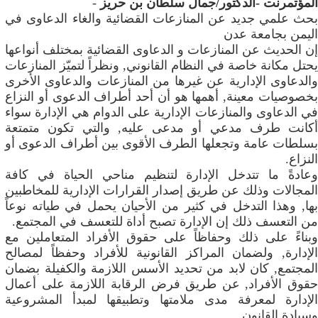
المؤتمرنت -الدكتور/جمال سلطان بن حريز
-
بحث علمي جديد عن المنازعات القضائية والغاء الدعاوى في
اليمن بجامعة عدن
إن الحديث عن المنازعات و الدعاوى القضائية بمختلف أنواعها
يحتل مكانة خاصة في النظام القانوني, ونظراً لتميّز المنازعات
والدعاوى الإدارية عن غيرها من المنازعات والدعاوى الأخرى
بخصوصيات معينة, أهمها هو أن أحد أطراف الدعوى أو النزاع
في الدعاوى والمنازعات الإدارية على الدوام هي الإدارة سواء
أكانت طرف مدعي أو مدعى عليه, والتي تكون متمتعة
بسلطات عامة وتجعلها الطرف الأقوى بين أطراف الدعوى أو
النزاع.
وعادةً ما تتدخل الإدارة لتنظيم مناحي الحياة في كافة
المجالات وذلك عن طريق إصدار القرارات الإدارية للمخاطبين
بها, وهذا التدخل في كثير من الأحيان يحمل في طياته نوعاً
من التعسف ذلك إن الإدارة تصبح أداة للتعسف في المجتمع.
وبناءً على ذلك وحفاظاً على حقوق الأفراد المتعاملين مع
الإدارة, ولضمان المراكز القانونية للأفراد وحفظاً لمصالح
المجتمع, كان لابد من تحديد الأسس اللازمة والكفيلة بضمان
حقوق الأفراد, عن طريق فرض الرقابة اللازمة على أعمال
الإدارة لمعرفة مدى ملامتها وتطبيقها لمبدأ المشروعية
وسيادة القانون.