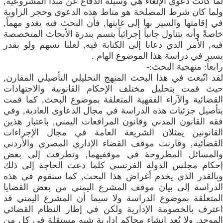
لما كانت دعوى الإلغاء هي وسيلة الدفاع عن مبدأ المشروعية,
ولما كان شرط المصلحة هو مناط هذه الدعوى وحجر الزاوية
في إقامتها والسير بها إلى غايتها, فأن البحث فيه يغدو مهماً,
خاصةً وأنه يتناول جانباً إجرائياً يتسم بندرة الأبحاث المتخصصة
فيه, الأمر الذي دعانا إلى الكتابة فيه, لعلنا نسهم ولو بقدر
يسير في دراسة هذا الموضوع الهام .
رابعاً: منهجية البحث:-
لقد اتّبعت في هذا البحث المنهج التحليلي التأصيلي المقارن,
حيث قمت بتحليل مختلف الإحكام القانونية والاجتهادات
القضائية والآراء الفقهية المتعلقة بموضوع البحث, كما قمت
بتأصيل جزئيات هذه الدراسة في مجال الدعاوى العادية, وفي
فقه القانون المدني وقانون المرافعات اليمني, باعتبار هذين
القانونين يمثلان الشريعة العامة في مجال الإجراءات
القضائية, وقارنت موقف القضاء الإداري المصري والأردني
والمسائل المطروحة في موقفيهما, وتطرقت إلى بعض
إحكام مجلس الدولة الفرنسي كلما دعت الحاجة إلى ذلك
وبالقدر الذي يخدم أغراض هذا البحث, كما سنقوم في هذه
الدراسة إلى بيان موقف المشرع اليمني من بعض القضايا
المتعلقة بموضوع الدراسة ولا سيما أن المشرع اليمني قد
اعترف بالخصومة الإدارية ولكن في إطار النظام القضائي
الموحد, ولا يُعد إنشاء محاكم إدارية شبه مستقلة في كلٍ من