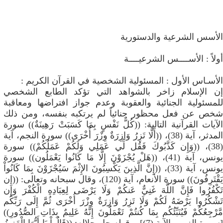
الأسس الشرعية والدستورية
أولاً : الأســــس الشرعيــــة
الأسـاس الأول : المسئولية الشخصية في القرآن الكريم :
إن الإسلام زاخر بالشواهد التي تؤكد الطابع الشخصي
للمسئولية الجنائية والعقوبة وعدم جواز افتراضها ومعاقبة
شخص عن فعل محظور جنائياً لم يرتكبه بنفسه، ومن ذلك
الآيات القرآنية التالية: ((كُلُّ نَفْسٍ بِمَا كَسَبَتْ رَهِينَةٌ)) سورة
المدثر، آية (38)، ((أَلَّا تَزِرُ وَازِرَةٌ وِزْرَ أُخْرَى)) سورة النجم، آية
(38)، ((وَإِن كَذَّبُوكَ فَقُل لِّي عَمَلِي وَلَكُمْ عَمَلُكُمْ)) سورة
يونس، آية (41)، ((هَلْ يُجْزَوْنَ إِلَّا مَا كَانُوا يَعْمَلُون)) سورة
يونس، آية (33)، ((إِنَّ الَّذِينَ يَكْسِبُونَ الإِثْمَ سَيُجْزَوْنَ بِمَا كَانُواْ
يَقْتَرِفُونَ)) سورة الأنعام، آية (120)، وقال سبحانه وتعالى: ((إِن
تَكْفُرُوا فَإِنَّ اللَّهَ غَنِيٌّ عَنكُمْ وَلَا يَرْضَى لِعِبَادِهِ الْكُفْرَ وَإِن
تَشْكُرُوا يَرْضَهُ لَكُمْ وَلَا تَزِرُ وَازِرَةٌ وِزْرَ أُخْرَى ثُمَّ إِلَى رَبِّكُم
مَّرْجِعُكُمْ فَيُنَبِّئُكُم بِمَا كُنتُمْ تَعْمَلُونَ إِنَّهُ عَلِيمٌ بِذَاتِ الصُّدُورِ))