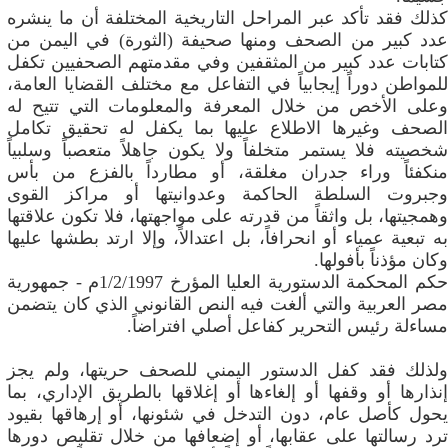
كذلك فقد تأكد عبر المراحل التاريخية المختلفة أن ما ينشره
عدد كبير من الصحف ومنها صحيفة (الثورة) في اليمن من
كتابات عدد كبير من المثقفين وفي مقدمتهم الصحفيين تكفل
للمواطن دوراً إيجابياً في التفاعل مع مختلف القضايا العامة،
وعلى الأخص من خلال المعرفة والمعلومات التي تتيح له
الصحف وغيرها الاطلاع عليها بما يكفل له تحقيق تكامل
شخصيته فلا يستمر متخلفاً ولا يكون جاهلاً متعصباً وسلبياً
منكفئاً وراء جدران مغلقة، أو مطارداً بالفزع من بأس
وجبروت السلطة الحاكمة وعدوانيتها أو مراكز القوى
وهمجيتها، بل واثقاً من قدرته على مواجهتها، فلا تكون علاقتها
به تبعية عمياء أو انحرافاً، بل اعتدالاً، وإلا ارتد بطشها عليها
وكان مؤذناً بأفولها.
حكم المحكمة الدستورية العليا المؤرخ 1/2/1997م - جمهورية
مصر العربية والتي ألغت فيه النص القانوني الذي كان يتضمن
مساءلة رئيس التحرير كفاعل أصلي افتراضاً.
ولذلك فقد كفل الدستور اليمني للصحف حريتها، ولم يجز
إنذارها أو وقفها أو إلغاءها أو إغلاقها بالطريق الإداري، بما
يحول كأصل عام، دون التدخل في شئونها، أو إرهاقها بقيود
ترد رسالتها على عقابها، أو إضعافها من خلال تقليص دورها