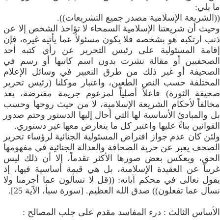
ما يلي:
((الشريعة الإسلامية مصدر جميع التشريعات)).
وحيث أن شريعتنا الإسلامية السمحاء لا تؤاخذ الشخص إلا عن
ذنب ارتكبه هو بشخصه فلا يكون مسئولاً عما يأتيه غيره، فإن
إقامة المسئولية على رئيس التحرير عن رأي كتبه أحد
الصحفيين أو مقالة نشرت بدون اسم كاتبها أو رسم في
الصحيفة أو غير ذلك من طرق التعبير في وسائل الإعلام
المختلفة حسب النص الطعين، واعتبار موكلنا (رئيس تحرير
صحيفة الثورة) فاعلاً أصلياً لمزعوم جريمة مفترضة، يعد
مخالفاً لأحكام الشريعة الإسلامية، لا من حيث روحها وحسب
بل والمبادئ الأساسية لها التي أحال إليها الدستور وحتم صدور
القوانين بناءً عليها واعتبر كل ما يتعارض معها غير دستوري.
ولئن كان عدم جواز افتراض المسئولية الجنائية لرؤساء تحرير
الصحف يعبر عن حرية الصحافة والعدالة الجنائية في مفهومها
الحق، ويعكس بعض صورها الأكثر تقدماً، إلا أن ذلك ليس
غريباً عن العقيدة الإسلامية، بل هي قيمة أساسية فيها، إذ
يقول تعالى في محكم آياته: ((قل لا تسألون عما أجرمنا ولا
نسأل عما تفعلون)) صدق الله العظيم. [سورة سبأ، الآية 25].
الأساس الثالث : درء المفاسد مقدم على جلب المصالح :