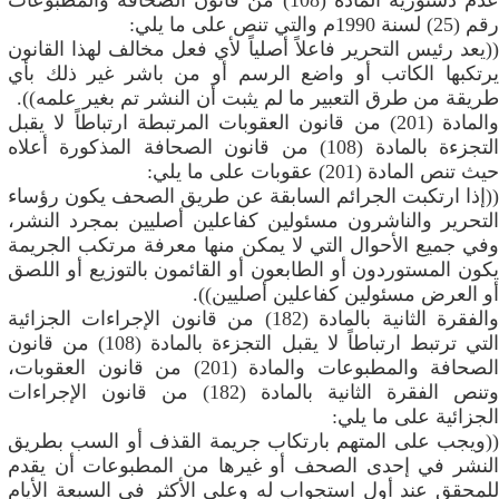
عدم دستورية المادة (108) من قانون الصحافة والمطبوعات
رقم (25) لسنة 1990م والتي تنص على ما يلي:
((يعد رئيس التحرير فاعلاً أصلياً لأي فعل مخالف لهذا القانون
يرتكبها الكاتب أو واضع الرسم أو من باشر غير ذلك بأي
طريقة من طرق التعبير ما لم يثبت أن النشر تم بغير علمه)).
والمادة (201) من قانون العقوبات المرتبطة ارتباطاً لا يقبل
التجزءة بالمادة (108) من قانون الصحافة المذكورة أعلاه
حيث تنص المادة (201) عقوبات على ما يلي:
((إذا ارتكبت الجرائم السابقة عن طريق الصحف يكون رؤساء
التحرير والناشرون مسئولين كفاعلين أصليين بمجرد النشر،
وفي جميع الأحوال التي لا يمكن منها معرفة مرتكب الجريمة
يكون المستوردون أو الطابعون أو القائمون بالتوزيع أو اللصق
أو العرض مسئولين كفاعلين أصليين)).
والفقرة الثانية بالمادة (182) من قانون الإجراءات الجزائية
التي ترتبط ارتباطاً لا يقبل التجزءة بالمادة (108) من قانون
الصحافة والمطبوعات والمادة (201) من قانون العقوبات،
وتنص الفقرة الثانية بالمادة (182) من قانون الإجراءات
الجزائية على ما يلي:
((ويجب على المتهم بارتكاب جريمة القذف أو السب بطريق
النشر في إحدى الصحف أو غيرها من المطبوعات أن يقدم
للمحقق عند أول استجواب له وعلى الأكثر في السبعة الأيام