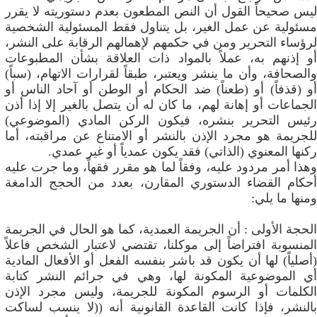
ليس صحيحاً القول أن النص المطعون بعدم دستوريته لا يقرر
مسئولية عن عمل الغير، بل يتناول فقط المسئولية الشخصية
لرؤساء التحرير ومن في حكمهم لإهمالهم الرقابة على النشر،
أو إذنهم به، عملاً بالمواد ذات العلاقة بشأن المطبوعات
والصحافة، وأن ما ينشر ويعتبر، طبقاً لقرارات الاتهام، (سباً)
أو (قذفاً) أو (طعناً) ضد الحكام أو الوطن أو آحاد الناس أو
الجماعات أو إهانة لهم، ما كان له أن يتصل بالغير إلا إذا أذن
رئيس التحرير بنشره، فيكون الركن المادي (الموضوعي)
للجريمة هو مجرد الإذن بالنشر أو الامتناع عن مراقبته، أما
ركنها المعنوي (الذاتي) فقد يكون عمدياً أو غير عمدي.
وهذا أمر مردود عليه، وفقاً لما هو مقرر فقهاً، وما جرت عليه
أحكام القضاء الدستوري المقارن، بعدد من الحجج الدامغة
ومنها ما يلي:
الحجة الأولى : أن الجريمة العمدية، كما هو الحال في الجريمة
المنسوبة افتراضاً إلى موكلنا، تقتضي لاعتبار الشخص فاعلاً
(أصلياً) لها أن يكون قد باشر بنفسه الفعل أو الأفعال المادية
أي الموضوعية المكونة لها، وهي في جرائم النشر كتابة
الكلمات أو الرسوم المكونة للجريمة، وليس مجرد الإذن
بالنشر، فإذا كانت القاعدة القانونية أنه ((لا ينسب لساكت