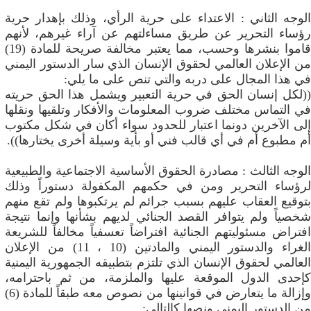
الوجه الثاني : الاعتداء على حرية الرأي، وذلك بإهدار حرية
رؤساء التحرير عن طريق مساءلتهم عن آراء غيرهم، لأنهم
قاموا بنشرها وحسب، مما يعتبر مخالفة صريحة للمادة (19)
من الإعلان العالمي لحقوق الإنسان الذي سار الدستور اليمني
في هذا المجال على دربه والتي تنص على ما يلي:
((لكل إنسان الحق في حرية التعبير ويشمل هذا الحق حريته
في التماس مختلف ضروب المعلومات والأفكار وتلقيها ونقلها
إلى الآخرين دونما اعتبار للحدود سواء أكان في شكل مكتوب
أم مطبوع أم في أي قالب فني أو بأية وسيلة أخرى يختارها)).
الوجه الثالث : مصادرة الحقوق الأساسية الاجتماعية والطبيعية
لرؤساء التحرير ومن في حكمهم المكفولة دستوراً وذلك
بتوقيع العقاب عليهم بسبب جرائم لم يرتكبوها ولم تقع منهم
شخصياً ولم يتوافر القصد الجنائي لديهم بشأنها وإنما نتيجة
افتراض مسئوليتهم الجنائية افتراضاً تعسفياً مخالفاً للشريعة
الغراء والدستور اليمني والمادتين (10 ، 11) من الإعلان
العالمي لحقوق الإنسان الذي تلتزم بتطبيقه الجمهورية اليمنية
كإحدى الدول الموقعة عليها والملزمة، من ثم باحترامه،
وإزالة ما يتعارض في قوانينها من نصوص معه طبقاً للمادة (6)
من الدستور اليمني ونصها كالتالي: