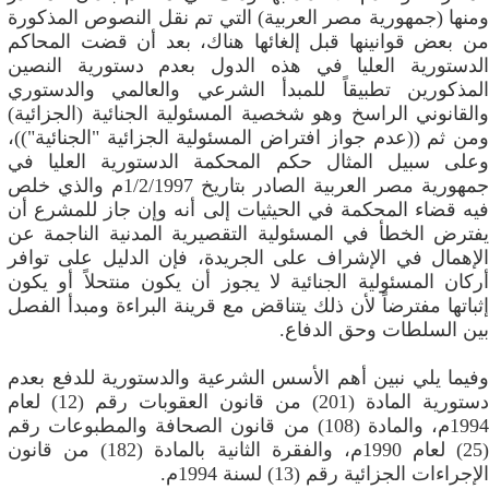
ومنها (جمهورية مصر العربية) التي تم نقل النصوص المذكورة
من بعض قوانينها قبل إلغائها هناك، بعد أن قضت المحاكم
الدستورية العليا في هذه الدول بعدم دستورية النصين
المذكورين تطبيقاً للمبدأ الشرعي والعالمي والدستوري
والقانوني الراسخ وهو شخصية المسئولية الجنائية (الجزائية)
ومن ثم ((عدم جواز افتراض المسئولية الجزائية "الجنائية"))،
وعلى سبيل المثال حكم المحكمة الدستورية العليا في
جمهورية مصر العربية الصادر بتاريخ 1/2/1997م والذي خلص
فيه قضاء المحكمة في الحيثيات إلى أنه وإن جاز للمشرع أن
يفترض الخطأ في المسئولية التقصيرية المدنية الناجمة عن
الإهمال في الإشراف على الجريدة، فإن الدليل على توافر
أركان المسئولية الجنائية لا يجوز أن يكون منتحلاً أو يكون
إثباتها مفترضاً لأن ذلك يتناقض مع قرينة البراءة ومبدأ الفصل
بين السلطات وحق الدفاع.
وفيما يلي نبين أهم الأسس الشرعية والدستورية للدفع بعدم
دستورية المادة (201) من قانون العقوبات رقم (12) لعام
1994م، والمادة (108) من قانون الصحافة والمطبوعات رقم
(25) لعام 1990م، والفقرة الثانية بالمادة (182) من قانون
الإجراءات الجزائية رقم (13) لسنة 1994م.