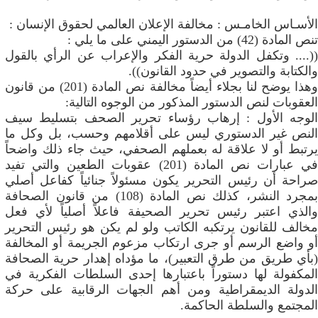
الأسـاس الخامـس : مخالفة الإعلان العالمي لحقوق الإنسان :
تنص المادة (42) من الدستور اليمني على ما يلي :
((.... وتكفل الدولة حرية الفكر والإعراب عن الرأي بالقول
والكتابة والتصوير في حدود القانون)).
وهذا يوضح لنا بجلاء أيضاً مخالفة نص المادة (201) من قانون
العقوبات لنص الدستور المذكور من الوجوه التالية:
الوجه الأول : إرهاب رؤساء تحرير الصحف بتسليط سيف
النص غير الدستوري ليس على أقلامهم وحسب، بل وكل ما
يرتبط أو لا علاقة له بعملهم الصحفي، حيث جاء ذلك واضحاً
في عبارات نص المادة (201) عقوبات الطعين والتي تفيد
صراحة أن رئيس التحرير يكون مسئولاً جنائياً كفاعل أصلي
بمجرد النشر، كذلك نص المادة (108) من قانون الصحافة
والذي اعتبر رئيس تحرير الصحيفة فاعلاً أصلياً لأي فعل
مخالف للقانون يرتكبه الكاتب ولو لم يكن هو رئيس التحرير
أو واضع الرسم أو جرى ارتكاب مزعوم الجريمة أو المخالفة
(بأي طريق من طرق التعبير)، ما مؤداه إهدار حرية الصحافة
المكفولة لها دستوراً باعتبارها إحدى السلطات الفكرية في
الدولة الديمقراطية ومن أهم الجهات الرقابية على حركة
المجتمع والسلطة الحاكمة.