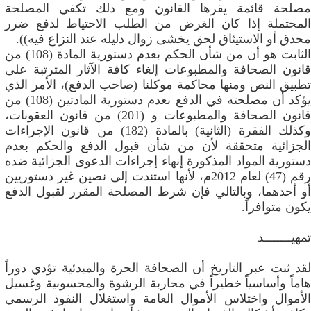
مصلحة قائمة يقرها القانون ومع ذلك تكفي المصلحة
المحتملة إذا كان الغرض من الطلب الاحتياط لدفع ضرر
محدق أو الاستيثاق لحق يخشى زوال دليله عند النزاع فيه)).
الثابت هو أن من شأن الحكم بعدم دستورية المادة (108) من
قانون الصحافة والمطبوعات إلغاء كافة الآثار المترتبة على
تطبيق النص ومنها محاكمة موكلنا (صاحب الدفع)، الأمر الذي
يؤكد أن مصلحته في الدفع بعدم دستورية المادتين (108) من
قانون الصحافة والمطبوعات و (201) من قانون العقوبات،
وكذلك الفقرة (الثانية) بالمادة (182) من قانون الإجراءات
الجزائية متحققة لأن من شأن قبول الدفع والحكم بعدم
دستورية المواد المذكورة إنهاء إجراءات الدعوى الجزائية ضده
رقم (47) لعام 2012م، لأنها استندت إلى نصين غير دستوريين
أو أحدهما، وبالتالي فإن شرط المصلحة المقرر لقبول الدفع
يكون متوافراً.
تمهيــــــــد
لقد ثبت عبر التاريخ أن الصحافة الحرة والمبدئية تؤدي دوراً
هاماً وأساسياً خطيراً في محاربة الرشوة والمحسوبية وغسيل
الأموال واختلاس الأموال العامة واستغلال النفوذ الرسمي