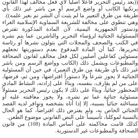
((يعد رئيس التحرير فاعلاً أصلياً لأي فعل مخالف لهذا القانون
يرتكبها الكاتب أو واضع الرسم أو من باشر غير ذلك بأي
طريقة من طرق التعبير ما لم يثبت أن النشر تم بغير علمه)).
وهي تنطوي على مخالفة للشريعة السماوية الإسلامية الغراء
ودستور الجمهورية اليمنية، لأن المادة المذكورة تفترض
المسئولية الجنائية لرؤساء التحرير والناشرين عما يتم نشره
في الكتب والصحف والمجلات التي يتولون نشرها أو رئاسة
تحريرها، كما أن المادة المدفوع بعدم دستوريتها تجعلهم
مسئولين كفاعلين أصليين لكل فعل مخالف لقانون الصحافة
والمطبوعات ويشمل ذلك (الكاتب وواضع الرسم ومن باشر
غير ذلك بأي طريقة من طرق التعبير)، في حين أن المسئولية
الجنائية لا يجوز شرعاً ولا دستوراً افتراضها، ومن ثم، فرضها،
على من لم يقارف، بنفسه، وبناءً على إرادته، النشاط المادي
المحظور جنائياً، وبناءً على ذلك لا يكون رئيس التحرير مسئولاً
مسئولية جنائية عما تم نشره، ولا يجوز معاقبته عليه أو
مساءلته جنائياً بسببه، إلا إذا أتاه بشخصه وتوافر لديه القصد
الجنائي الخاص به، ولم يفترض ذلك افتراضاً، كما هو الحال
بالنسبة لموكلنا، تأسيساً على النص القانوني موضوع الطعن.
كذلك قامت محاكمته على أساس المادة (108) من قانون
الصحافة والمطبوعات غير الدستورية.