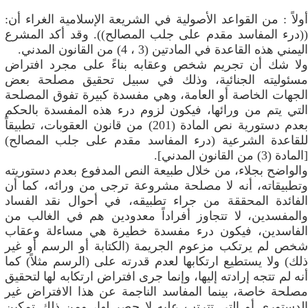
أولاً : من القواعد الأصولية في الشريعة الإسلامية الغراء أن:
((درء المفاسد مقدم على جلب المصالح)). وقد أكد المشرع
اليمني هذه القاعدة في المادتين (3 ، 4) من القانون المدني.
ولا شك أن تجريم شخص وعقابه بناءً على مجرد افتراض
مسئوليته الجنائية، وذلك في سبيل تحقيق مصلحة بعض
الجهات الخاصة أو العامة، وهي مفسدة كبيرة تفوق المصلحة
التي يتم من ورائها، فيكون لزوم درء هذه المفسدة بالحكم
بعدم دستورية نص المادة (201) من قانون العقوبات، تطبيقاً
للقاعدة الشرعية (درء المفاسد مقدم على جلب المصالح)
[المادة (3) من القانون المدني].
والواضح بجلاء، من خلال طبيعة النص المدفوع بعدم دستوريته
وتطبيقاته، أنه لا مصلحة مشروعة ترجى من ورائه، كما أن
الفائدة المحققة من جراء تطبيقه، في أحوال نقد الفساد
والمفسدين، لا تتجاوز أفراداً معدودين هم في الغالب من
الفاسدين، فيكون درء مفسدة خطيرة هي مساءلة وعقاب
شخص لم يرتكب مزعوم الجريمة (الكتابة أو الرسم أو غير
ذلك) ولا يستطيع ارتكابها لعدم قدرته على (الرسم مثلاً) كما
أنه لم تتجه إرادته إليها، وإنما جرى افتراض ارتكابه لها لتحقيق
مصلحة خاصة، بينما المفاسد الناجمة عن هذا الافتراض غير
الدستوري أو التي تترتب عليه لا حصر لها، ومن ذلك تمكين