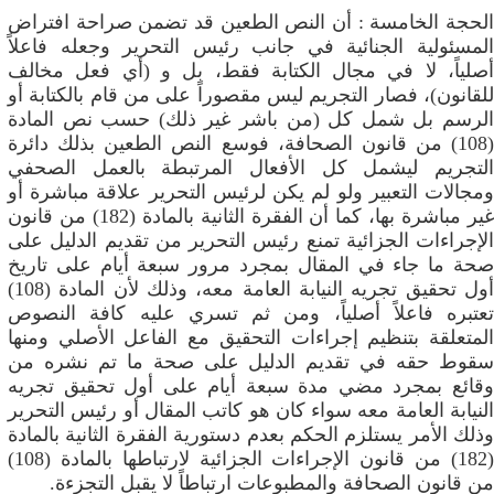
الحجة الخامسة : أن النص الطعين قد تضمن صراحة افتراض
المسئولية الجنائية في جانب رئيس التحرير وجعله فاعلاً
أصلياً، لا في مجال الكتابة فقط، بل و (أي فعل مخالف
للقانون)، فصار التجريم ليس مقصوراً على من قام بالكتابة أو
الرسم بل شمل كل (من باشر غير ذلك) حسب نص المادة
(108) من قانون الصحافة، فوسع النص الطعين بذلك دائرة
التجريم ليشمل كل الأفعال المرتبطة بالعمل الصحفي
ومجالات التعبير ولو لم يكن لرئيس التحرير علاقة مباشرة أو
غير مباشرة بها، كما أن الفقرة الثانية بالمادة (182) من قانون
الإجراءات الجزائية تمنع رئيس التحرير من تقديم الدليل على
صحة ما جاء في المقال بمجرد مرور سبعة أيام على تاريخ
أول تحقيق تجريه النيابة العامة معه، وذلك لأن المادة (108)
تعتبره فاعلاً أصلياً، ومن ثم تسري عليه كافة النصوص
المتعلقة بتنظيم إجراءات التحقيق مع الفاعل الأصلي ومنها
سقوط حقه في تقديم الدليل على صحة ما تم نشره من
وقائع بمجرد مضي مدة سبعة أيام على أول تحقيق تجريه
النيابة العامة معه سواء كان هو كاتب المقال أو رئيس التحرير
وذلك الأمر يستلزم الحكم بعدم دستورية الفقرة الثانية بالمادة
(182) من قانون الإجراءات الجزائية لارتباطها بالمادة (108)
من قانون الصحافة والمطبوعات ارتباطاً لا يقبل التجزءة.