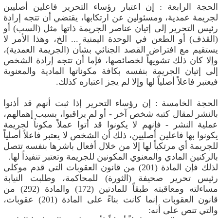
الحجة الرابعة : إن اعتبار رؤساء التحرير فاعلين أصليين
لجريمة عمدية، ومسئولين عن ارتكابها، يقتضي أن تتجه إرادة
رئيس التحرير إلى إتيان عناصر الجريمة ذاتها مثل (السب) أو
(القذف) أو الطعن في الوحدة اليمنية ... الخ، وهذا الأمر لا
يستقيم مع افتراض القصد الجنائي بشأن (الجريمة العمدية)،
وإلا كان ذلك تشويهاً لخصائصها، فإما أن تتجه إرادة الشخص
إلى إتيان الجريمة بنفسه بكافة مكوناتها المادية والمعنوية
فيعتبر فاعلاً أصلياً لها وإلا لم يجز اعتباره كذلك.
الحجة الخامسة : إن رؤساء التحرير إذا ثبت أنهم قد أذنوا
بالنشر لمقال كتبه شخص آخر - أو لم يراقبوا، بسبب إهمالهم،
عملية النشر - فإنهم لا يكونوا قد أتوا عملاً مكوناً لجريمة
يكونوا بها فاعلين أصليين، ذلك أن الشخص لا يعتبر فاعلاً أصلياً
للجريمة أي مرتكباً لها إلا من خلال أفعال باشرها بنفسه تتصل
بالركنين المادي والمعنوي المكونين للجريمة وتعتبر تنفيذاً لها.
لذلك فإن المادة (201) من قانون العقوبات التي قدم موكلي
رئيس تحرير صحيفة (الثورة) للمحاكمة، وطلبت النيابة
مساءلته ومعاقبته طبقاً للمادتين (172) والمادة (292) من
قانون العقوبات إنما كانت بناءً على المادة (201) عقوبات،
والتي تنص على أنه: