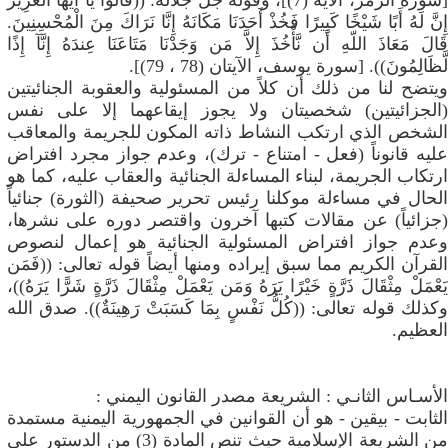
[سورة الزمر، الآية (7)]، وقوله جل جلاله: ((قَالُواْ يَا أَيُّهَا الْعَزِيزُ
إِنَّ لَهُ أَبًا شَيْخًا كَبِيرًا فَخُذْ أَحَدَنَا مَكَانَهُ إِنَّا نَرَاكَ مِنَ الْمُحْسِنِينَ.
قَالَ مَعَاذَ اللّهِ أَن نَّأْخُذَ إِلاَّ مَن وَجَدْنَا مَتَاعَنَا عِندَهُ إِنَّآ إِذًا
لَّظَالِمُونَ)). [سورة يوسف، الآيتان (78 ، 79)].
ويتضح لنا من ذلك أن كلاً من المسئولية والعقوبة الجنائيتين
(الجزائيتين) شخصيتان ولا يجوز إيقاعهما إلا على نفس
الشخص الذي ارتكب النشاط ذاته المكون للجريمة والمعاقب
عليه قانوناً (فعل - امتناع - ترك)، وعدم جواز مجرد افتراض
ارتكاب الجريمة، لبناء المساءلة الجنائية والعقاب عليه، كما هو
الحال في مساءلة موكلنا رئيس تحرير صحيفة (الثورة) جنائياً
(جزائياً) عن مقالات كتبها آخرون واقتصر دوره على نشرها،
وعدم جواز افتراض المسئولية الجنائية هو إعمال لنصوص
القرآن الكريم مما سبق إيراده ومنها أيضاً قوله تعالى: ((فَمَن
يَعْمَلْ مِثْقَالَ ذَرَّةٍ خَيْرًا يَرَهُ وَمَن يَعْمَلْ مِثْقَالَ ذَرَّةٍ شَرًّا يَرَهُ))،
وكذلك قوله تعالى: ((كُلُّ نَفْسٍ بِمَا كَسَبَتْ رَهِينَةٌ)). صدق الله
العظيم.
الأسـاس الثانـي : الشريعة مصدر القانون اليمني :
الثابت - بيقين - هو أن القوانين في الجمهورية اليمنية مستمدة
من الشريعة الإسلامية حيث تنص المادة (3) من الدستور على