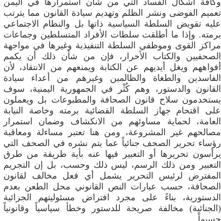
وكافة أشكال الفساد التي من شأن استمرارها في اليمن
تعميم الفوضى ونشر الظلم وتهديم سيادة القانون مما يترتب
عليه تقويض السلطة السياسية ذاتها بل والنظام الاجتماعي
برمته. وإذا ما أطلقت سلطات الأفراد المتسلطين وجماعات
مراكز القوى وموظفي السلطة التنفيذية وغيرها في مواجهة
الصحفيين والكتاب الأحرار، فإن من شأن ذلك أن يكمم
أفواههم ويغل أيديهم عن الكتابة ويمنعهم من الانتقاد، لأن
الفاسدين والطغاة والظالمين وغيرهم من أعداء سيادة
القانون والدستور، وهم كُثْر في الجمهورية اليمنية، سوف
يستخدمون سلاح قانون الصحافة والمطبوعات بل ويعملون
على اقتحام جهاز السلطة القضائية برمته وخاصة النيابة
العامة، لحماية مساوئهم من الانكشاف وضمان استمرار
مصالحهم غير المشروعة، ومن هنا تعتبر مساءلة ومعاقبة
رؤساء تحرير الصحف جنائياً عما يتم نشره في الصحف التي
يرأسون تحريرها أو التعبير فيها عنه بأية طريقة من طرق
التعبير ومن ذلك الرسم، ليس ذلك وحسب، بل إن التجريم
المفترض لرئيس التحرير يشمل أي فعل مخالف لقانون
الصحافة، حسب عبارات النص القانوني محل الطعن بعدم
الدستورية، بناءً على مجرد افتراض مسئوليتهم الجزائية
(الجنائية) مخالفة صريحة للدستور وخطأ سياسياً وقانونياً
جسيماً.