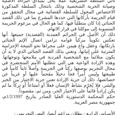
تأتي السلطة التشريعية عملاً يخل بمبدأي البراءة الأصلية
وصيانة الحرية الشخصية وذلك بانتحال السلطة المذكورة
الاختصاص المخول للسلطة القضائية في مجال التحقق من
قيام الجريمة بأركانها التي حددها المشرع بما في ذلك القصد
الجنائي إذا كان متطلباً فيها، كما هو الحال في مزعوم الجريمة
المنسوبة إلى موكلنا في قرار الاتهام.
ذلك أن الأصل في الجرائم العمدية (القصدية) جميعها. أنها
تعكس تكويناً مركباً قوامه تزامن اتصال الإثم الجنائي
بارتكابها، وعقل واع هيمن على مجراها نحو النتيجة الإجرامية
المترتبة على إتيانها، ونعني بذلك القصد الجنائي الذي لا بد أن
يكون متلائماً مع الشخصية الفردية في ملامحها وتوجهاتها.
وهذه الإرادة الواعية هي التي تتطلبها الأمم المتحضرة في
مجال التجريم بوصفها ركناً في الجريمة وأصلاً ثابتاً كامناً في
طبيعتها وليس أمراً فجاً دخيلاً مقحماً عليها أو غريباً عن
خصائصها، ذلك أن حرية الإرادة تعني حرية الاختيار بين الخير
والشر، فلا يُجَرّم نشاط الإنسان فعلاً أو امتناعاً أو تركاً ما لم
يكن إرادياً قائماً على الاختيار الحر، ومن ثم، مقصوداً.
حكم المحكمة الدستورية العليا الصادر بتاريخ 1/2/1997م،
جمهورية مصر العربية.
الأسـاس الرابـع : بطلان مزاعم أنصار النص التجريمي :