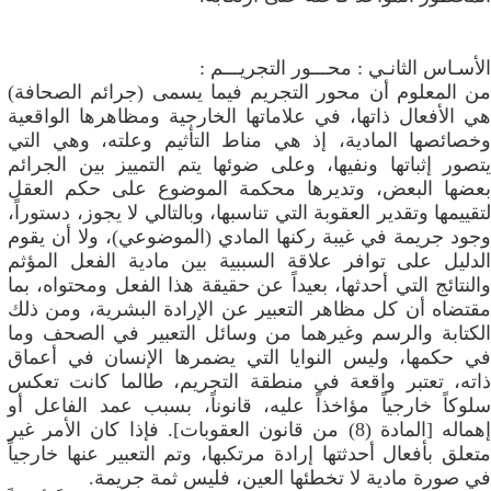
الأسـاس الثانـي : محـــور التجريـــم :
من المعلوم أن محور التجريم فيما يسمى (جرائم الصحافة)
هي الأفعال ذاتها، في علاماتها الخارجية ومظاهرها الواقعية
وخصائصها المادية، إذ هي مناط التأثيم وعلته، وهي التي
يتصور إثباتها ونفيها، وعلى ضوئها يتم التمييز بين الجرائم
بعضها البعض، وتديرها محكمة الموضوع على حكم العقل
لتقييمها وتقدير العقوبة التي تناسبها، وبالتالي لا يجوز، دستوراً،
وجود جريمة في غيبة ركنها المادي (الموضوعي)، ولا أن يقوم
الدليل على توافر علاقة السببية بين مادية الفعل المؤثم
والنتائج التي أحدثها، بعيداً عن حقيقة هذا الفعل ومحتواه، بما
مقتضاه أن كل مظاهر التعبير عن الإرادة البشرية، ومن ذلك
الكتابة والرسم وغيرهما من وسائل التعبير في الصحف وما
في حكمها، وليس النوايا التي يضمرها الإنسان في أعماق
ذاته، تعتبر واقعة في منطقة التجريم، طالما كانت تعكس
سلوكاً خارجياً مؤاخذاً عليه، قانوناً، بسبب عمد الفاعل أو
إهماله [المادة (8) من قانون العقوبات]. فإذا كان الأمر غير
متعلق بأفعال أحدثتها إرادة مرتكبها، وتم التعبير عنها خارجياً
في صورة مادية لا تخطئها العين، فليس ثمة جريمة.