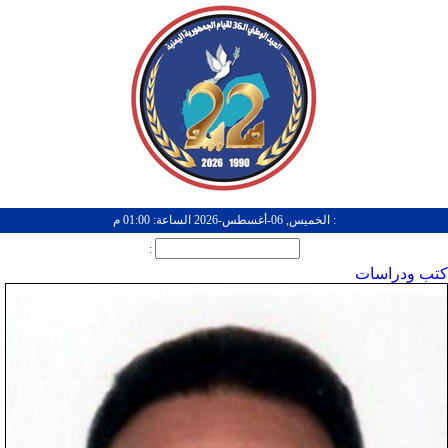
: الخميس, 06-أغسطس-2026 الساعة: 01:00 م
:
كتب ودراسات