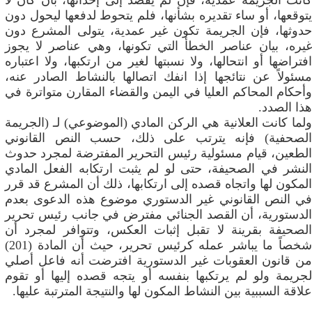
كانت الجريمة عمدية، فإن لم يقصد إلى إحداثها، بأن كان لا
يتوقعها، أو ساء تقديره بشأنها، فلم يتحوط لدفعها ليحول دون
حدوثها، فإن الجريمة تكون غير عمدية، يتولى المشرع دون
غيره، بيان عناصر الخطأ التي تكونها، وهي عناصر لا يجوز
افتراضها أو انتحالها، ولا نسبتها لغير من ارتكبها، ولا اعتباره
مسئولاً عن نتائجها إذا انفك اتصالها بالنشاط الصادر عنه،
وأحكام المحاكم العليا في اليمن والقضاء المقارن متواترة في
هذا الصدد.
ولما كانت العلانية هي الركن المادي (الموضوعي) لـ (الجريمة
الصحفية) فإنه يترتب على ذلك، حسب النص القانوني
الطعين، قيام مسئولية رئيس التحرير المفترضة لمجرد حدوث
النشر في الصحيفة، حتى لو لم يثبت ارتكابه الفعل المادي
المكون لها واتجاه قصده إلى ارتكابها، ذلك أن المشرع قد قرر
في النص القانوني غير الدستوري موضوع هذه الدعوى بعدم
الدستورية، أن القصد الجنائي مفترض في جانب رئيس تحرير
الصحيفة بقرينة لا تقبل إثبات العكس، وتتوافر لمجرد أن
شخصاً ما يباشر عمله كرئيس تحرير، حيث أن المادة (201)
من قانون العقوبات غير الدستورية افترضت أنه فاعل أصلي
لجريمة ولو لم يرتكبها بنفسه أو يتجه قصده إليها أو تقوم
علاقة السببية بين النشاط المكون لها والنتيجة المترتبة عليها.