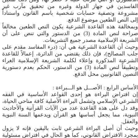
الفاسدين في جهاز الدولة وغيره من تحقيق مآرب غير
مشروعة وتصفية حسابات شخصية باسم القانون واستناداً
إلى النص الطعين موضوع الدفع.
وبمخالفة هذه القاعدة الشرعية يكون النص الطعين مخالفاً
صراحة لنص المادة (3) من الدستور والتي تنص على أن
الشريعة الإسلامية مصدر جميع التشريعات.
وحيث أن القاعدة الشرعية هي أن: (درء المفاسد مقدم على
جلب المصالح)، فإن ذلك يقتضي من الدائرة، إعمالاً للقاعدة
الشرعية المذكورة وإعلاء لكلمة الشريعة الإسلامية الغراء
وتطبيقاً لنص المادة (3) من الدستور، الحكم بعدم دستورية
النصين القانونيين محل الدفع.
الأساس الرابع : الأصـــل هو الـــبراءة :
إن افتراض البراءة هو إحدى القواعد الأساسية في الفقه
الشرعي الإسلامي وتشمل البراءة الأصلية كافة مناحي الحياة،
وقد دل على هذه القاعدة عدد من الآيات القرآنية والأحاديث
النبوية، مما يجعل أساسها هو القرآن ويدعمها السنة النبوية
والعقل.
وحيث أن أصل البراءة الشرعي ثابت باليقين فإنه لا يزول
بمجرد الافتراض القانوني، كما هو الحال في افتراض مسئولية