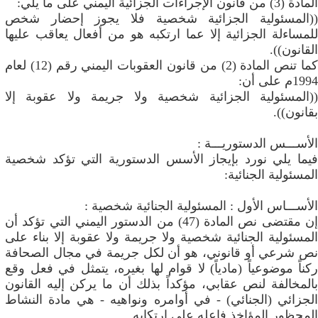
المادة (3) من قانون الإجراءات الجزائية اليمني على ما يلي:
((المسئولية الجزائية شخصية فلا يجوز إحضار شخص
للمساءلة الجزائية إلا عما ارتكبه هو من أفعال يعاقب عليها
القانون)).
كما تنص المادة (2) من قانون العقوبات اليمني رقم (12) لعام
1994م على أن:
((المسئولية الجزائية شخصية ولا جريمة ولا عقوبة إلا
بقانون)).
الأســـس الدستوريـــة :
فيما يلي نورد بإيجاز الأسس الدستورية التي تؤكد شخصية
المسئولية الجنائية:
الأســـاس الأول : المسئولية الجنائية شخصية :
إن مقتضى نص المادة (47) من الدستور اليمني التي تؤكد أن
المسئولية الجنائية شخصية ولا جريمة ولا عقوبة إلا بناء على
نص شرعي أو قانوني، هو أن لكل جريمة في مجال الصحافة
ركناً موضوعياً (مادياً) لا قوام لها بغيره، يتمثل في فعل وقع
بالمخالفة لنص عقابي، مؤكداً بذلك أن ما يركن إليه القانون
الجزائي (الجنائي) - في أوامره ونواهيه - هي مادة النشاط
المحظور المؤاخذ فاعله على ارتكابه.