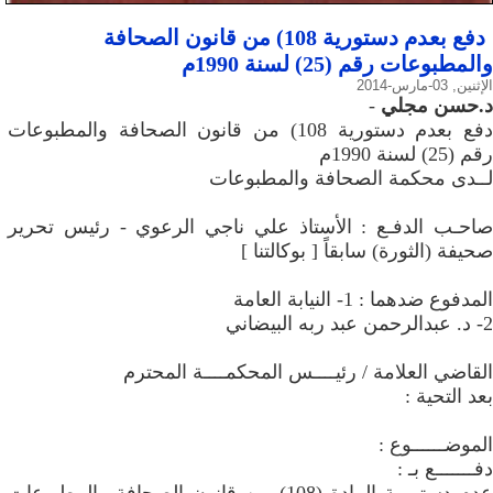
دفع بعدم دستورية 108) من قانون الصحافة
والمطبوعات رقم (25) لسنة 1990م
الإثنين, 03-مارس-2014
د.حسن مجلي
-
دفع بعدم دستورية 108) من قانون الصحافة والمطبوعات
رقم (25) لسنة 1990م
لــدى محكمة الصحافة والمطبوعات
صاحـب الدفـع : الأستاذ علي ناجي الرعوي - رئيس تحرير
صحيفة (الثورة) سابقاً [ بوكالتنا ]
المدفوع ضدهما : 1- النيابة العامة
2- د. عبدالرحمن عبد ربه البيضاني
القاضي العلامة / رئيــــس المحكمــــة المحترم
بعد التحية :
الموضــــــوع :
دفـــــــع بـ :