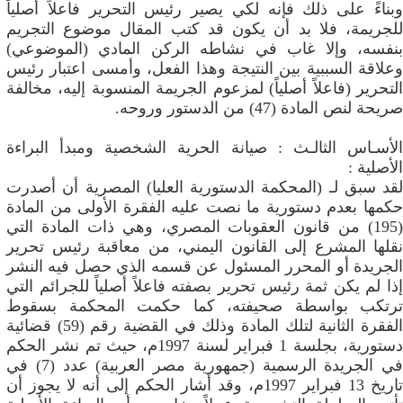
وبناءً على ذلك فإنه لكي يصير رئيس التحرير فاعلاً أصلياً
للجريمة، فلا بد أن يكون قد كتب المقال موضوع التجريم
بنفسه، وإلا غاب في نشاطه الركن المادي (الموضوعي)
وعلاقة السببية بين النتيجة وهذا الفعل، وأمسى اعتبار رئيس
التحرير (فاعلاً أصلياً) لمزعوم الجريمة المنسوبة إليه، مخالفة
صريحة لنص المادة (47) من الدستور وروحه.
الأسـاس الثالـث : صيانة الحرية الشخصية ومبدأ البراءة
الأصلية :
لقد سبق لـ (المحكمة الدستورية العليا) المصرية أن أصدرت
حكمها بعدم دستورية ما نصت عليه الفقرة الأولى من المادة
(195) من قانون العقوبات المصري، وهي ذات المادة التي
نقلها المشرع إلى القانون اليمني، من معاقبة رئيس تحرير
الجريدة أو المحرر المسئول عن قسمه الذي حصل فيه النشر
إذا لم يكن ثمة رئيس تحرير بصفته فاعلاً أصلياً للجرائم التي
ترتكب بواسطة صحيفته، كما حكمت المحكمة بسقوط
الفقرة الثانية لتلك المادة وذلك في القضية رقم (59) قضائية
دستورية، بجلسة 1 فبراير لسنة 1997م، حيث تم نشر الحكم
في الجريدة الرسمية (جمهورية مصر العربية) عدد (7) في
تاريخ 13 فبراير 1997م، وقد أشار الحكم إلى أنه لا يجوز أن