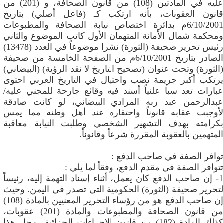
عليه في المادتين (108) من قانون الصحافة، و (201) من
قانون العقوبات، بأنه ارتكب كـ (فاعل أصلي) بتاريخ
6/10/2001م بدائرة اختصاص نيابة الصحافة والمطبوعات
ومحكمة شمال الأمانة المتهمان الأول كاتب الموضوع والثاني
رئيس تحرير صحيفة (الثورة) نشرا موضوعاً في العدد (13478)
الصادر بتاريخ 6/10/2001م من الصفحة الخامسة من صحيفة
(الثورة) وتحت عنوان (تصحيح التاريخ لا نقد الرؤية) (البيضاني)
يرتكب أكبر جريمة نصب واحتيال في التاريخ العربي احتوى
عبارات تعد سباً علنياً أسند فيه وقائع جارحة للمجني عليه/
عبدالرحمن عبد ربه المرادي البيضاني، لو كانت صادقة
لأوجبت عقابه قانوناً واحتقاره عند أهل وطنه مما يمس
بكرامته بهدف التشهير الشخصي وطلبت النيابة معاقبة
المتهمين بالعقوبة المقررة شرعاً وقانوناً.
توافر الصفة في صاحب الدفع :
تتوافر الصفة في مقدم الدفع، وفقاً لما يلي :
1- إن صاحب الدفع كان يعمل، أثناء إسناد التهمة إليه، رئيساً
لتحرير صحيفة (الثورة) الحكومية التي تصدر في اليمن. وحيث
إن صاحب الدفع هو من رؤساء التحرير المعنيين بالمادة (108)
من قانون الصحافة والمطبوعات والمادة (201) عقوبات،
كذلك المادة (182) من قانون الإجراءات الجزائية، محل هذا