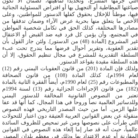
التي جرمها المشرع، وتحديداً لماهيتها، لضمان ألا تكون
صياغتها المطاطية أو التجهيل بها أو افتراض المسئولية الجنائية
فيها، موطناً للإخلال بحقوق كفلها الدستور للمواطنين، وعلى
الأخص ما يتعلق منها بحرية عرض الآراء وضمان تدفقها من
مصادرها المختلفة، كذلك الحق في تكامل شخصية المواطن
في المجتمع، وأن يؤمن كل فرد فيه ضد القبض أو الاعتقال
غير المشروع [المادة (48) من الدستور]. ولئن جاز القول بأن
تقدير العقوبة، وتقرير أحوال فرضها مما يندرج تحت عبء
السلطة التقديرية للمشرع في مجال تنظيم الحقوق، إلا أن
هذه السلطة مقيدة بقواعد الدستور.
ولذلك فإن المادة (201) من قانون العقوبات اليمني رقم (12)
لعام 1994م]، كذلك المادة (108) من قانون الصحافة
والمطبوعات رقم (25) لعام 1990م، أيضاً الفقرة الثانية بالمادة
(182) من قانون الإجراءات الجزائية رقم (13) لسنة 1994م
تعتبر من النصوص القانونية المخالفة للدستور اليمني
وللدساتير العالمية نصاً وروحاً في هذا المجال، كما أنها قد عفا
عليها الزمن. أما من حيث المصدر التاريخي فهذه النصوص
منقولة عن بعض القوانين العربية العتيقة دون اعتبار للتحولات
التي طرأت على نصوصها ومن غير تمحيص للظروف السائدة
عالمياً، حيث أنه قد صار إما إلغاء هذه النصوص في القوانين
المقارنة أو عدم الاعتداد بها وذلك في معظم بلدان المصدر