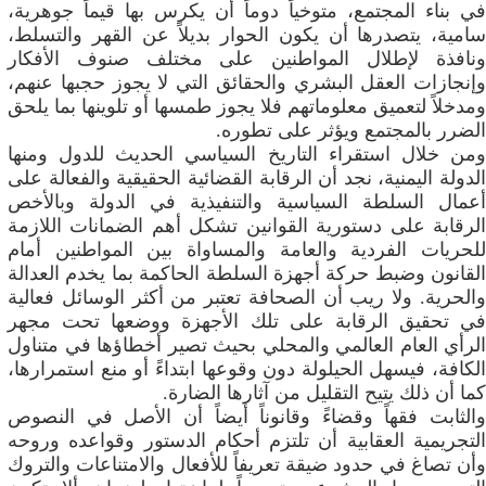
في بناء المجتمع، متوخياً دوماً أن يكرس بها قيماً جوهرية،
سامية، يتصدرها أن يكون الحوار بديلاً عن القهر والتسلط،
ونافذة لإطلال المواطنين على مختلف صنوف الأفكار
وإنجازات العقل البشري والحقائق التي لا يجوز حجبها عنهم،
ومدخلاً لتعميق معلوماتهم فلا يجوز طمسها أو تلوينها بما يلحق
الضرر بالمجتمع ويؤثر على تطوره.
ومن خلال استقراء التاريخ السياسي الحديث للدول ومنها
الدولة اليمنية، نجد أن الرقابة القضائية الحقيقية والفعالة على
أعمال السلطة السياسية والتنفيذية في الدولة وبالأخص
الرقابة على دستورية القوانين تشكل أهم الضمانات اللازمة
للحريات الفردية والعامة والمساواة بين المواطنين أمام
القانون وضبط حركة أجهزة السلطة الحاكمة بما يخدم العدالة
والحرية. ولا ريب أن الصحافة تعتبر من أكثر الوسائل فعالية
في تحقيق الرقابة على تلك الأجهزة ووضعها تحت مجهر
الرأي العام العالمي والمحلي بحيث تصير أخطاؤها في متناول
الكافة، فيسهل الحيلولة دون وقوعها ابتداءً أو منع استمرارها،
كما أن ذلك يتيح التقليل من آثارها الضارة.
والثابت فقهاً وقضاءً وقانوناً أيضاً أن الأصل في النصوص
التجريمية العقابية أن تلتزم أحكام الدستور وقواعده وروحه
وأن تصاغ في حدود ضيقة تعريفاً للأفعال والامتناعات والتروك