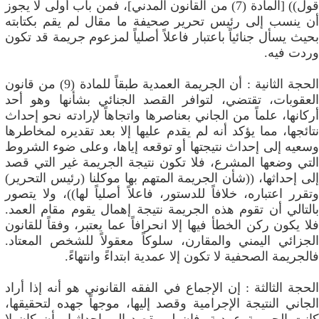
قول)) [المادة (7) من القانون المدني]، فمن باب أولى لا يجوز
أن ينسب إلى رئيس تحرير صحيفة ما مقال لم يقم بكتابته
بحيث يسأل جنائياً باعتبار فاعلاً أصلياً لمزعوم جريمة قد تكون
وردت فيه.
الحجة الثانية : أن الجريمة العمدية طبقاً للمادة (9) من قانون
العقوبات، تقتضي، لتوافر القصد الجنائي بشأنها وهو أحد
أركانها، علماً من الجاني بعناصرها واتجاهاً لإرادته نحو إحداث
نتائجها، مما يؤكد أنه لم يقدم عليها إلا بعد تقديره لمخاطرها
وسعيه إلى إحداث نتيجتها أو توقعه إياها، وعلى ضوء الشروط
التي وضعها المشرع، فلا تكون نتيجة الجريمة غير التي قصد
إلى إحداثها، ((شأن الجريمة المتهم بها موكلنا (رئيس التحرير)
وتقرر اعتباره، خلافاً للدستور، فاعلاً أصلياً لها))، ولا يتصور
بالتالي أن تقوم هذه الجريمة نتيجة إهمال يقوم مقام العمد.
فلا يكون ركن الخطأ فيها إلا انحرافاً عما يعتبر، وفقاً للقانون
الجزائي اليمني والمقارن، سلوكاً معقولاً للشخص المعتاد.
فالجريمة الصحفية لا تكون إلا عمدية ابتداءً وانتهاءً.
الحجة الثالثة : إن الإجماع في الفقه القانوني هو أنه إذا أراد
الجاني النتيجة الإجرامية وقصد إليها، موجهاً جهده لتحقيقها،