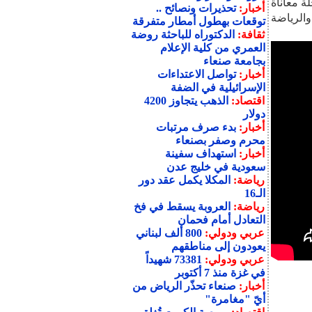
ة معاناة
أخبار:
تحذيرات ونصائح ..
الرياضة
توقعات بهطول أمطار متفرقة
ثقافة:
الدكتوراه للباحثة روضة
العمري من كلية الإعلام
بجامعة صنعاء
أخبار:
تواصل الاعتداءات
الإسرائيلية في الضفة
اقتصاد:
الذهب يتجاوز 4200
دولار
أخبار:
بدء صرف مرتبات
محرم وصفر بصنعاء
أخبار:
استهداف سفينة
سعودية في خليج عدن
رياضة:
المكلا يكمل عقد دور
الـ16
رياضة:
العروبة يسقط في فخ
التعادل أمام فحمان
عربي ودولي:
800 ألف لبناني
يعودون إلى مناطقهم
عربي ودولي:
73381 شهيداً
في غزة منذ 7 أكتوبر
أخبار:
صنعاء تحذّر الرياض من
أيّ "مغامرة"