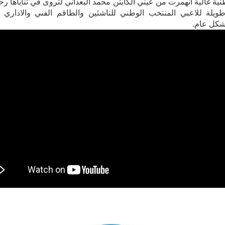
ية غالية انهمرت من عيني الكابتن محمد البعداني لتروى في ثناياها رحل
يلة للاعبي المنتخب الوطني للناشئين والطاقم الفني والاداري و
بشكل عام.