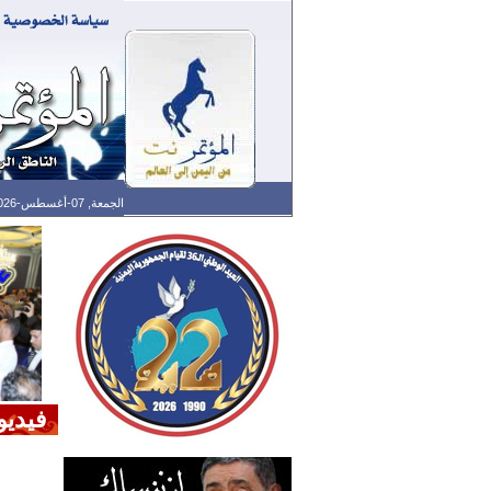
الجمعة, 07-أغسطس-2026 الساعة: 01:35 ص - آخر تحديث: 07:25 م (25: 04) بتوقيت غرينتش
فيديو