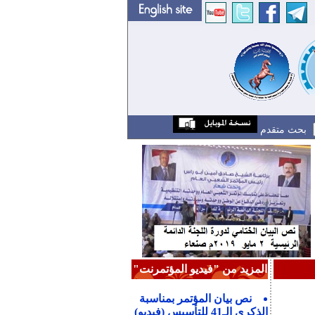
بحث متقدم
المزيد من "فيديو المؤتمرنت"
نص بيان المؤتمر بمناسبة
الذكرى الـ41 للتأسيس (فيديو)