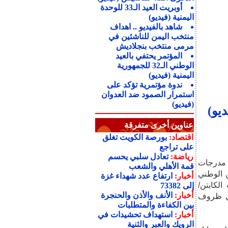
أوبريت العيد الـ33 للوحدة
اليمنية (فيديو)
شاهد بالفيديو .. اهداف
منتخب اليمن للناشئين في
مرمى منتخب بنجلاديش
المؤتمر يحتفي بالعيد
الوطني الـ32 للجمهورية
اليمنية (فيديو)
ندوة مؤتمرية تؤكد على
استمرار الصمود ضد العدوان
(فيديو)
ديو)
عناوين أخرى متفرقة
اقتصاد:
بورصة الكويت تغلق
على تراجع
رياضة:
تعادل سلبي يحسم
ت مدرجات
قمة الأهلي والشعب
 الوطني
أخبار:
ارتفاع عدد شهداء غزة
لكابتن/
إلى 73382
أخبار:
الأنف والأذن والحنجرة
في ظروف
بين الكفاءة والمتطلبات
أخبار:
استهداف تحشيدات في
الرويك والعبر والثنية