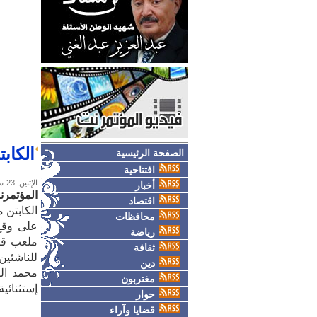
الكاب
الصفحة الرئيسية
افتتاحية
الإثنين, 23-سبتمبر-2019
أخبار
المؤتمرن
اقتصاد
الكابتن م
محافظات
على وقع 
رياضة
ملعب قبة
ثقافة
للناشئين
دين
محمد الب
مغتربون
إستثنائية
حوار
قضايا وآراء