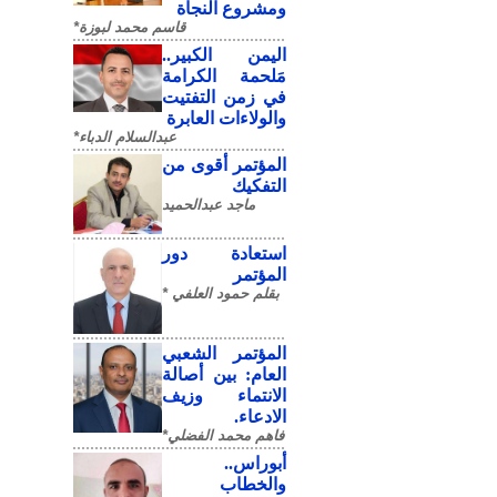
ومشروع النجاة
قاسم محمد لبوزة*
​اليمن الكبير..
مَلحمة الكرامة
في زمن التفتيت
والولاءات العابرة
عبدالسلام الدباء*
المؤتمر أقوى من
التفكيك
ماجد عبدالحميد
استعادة دور
المؤتمر
بقلم حمود العلفي *
المؤتمر الشعبي
العام: بين أصالة
الانتماء وزيف
الادعاء.
فاهم محمد الفضلي*
أبوراس..
والخطاب