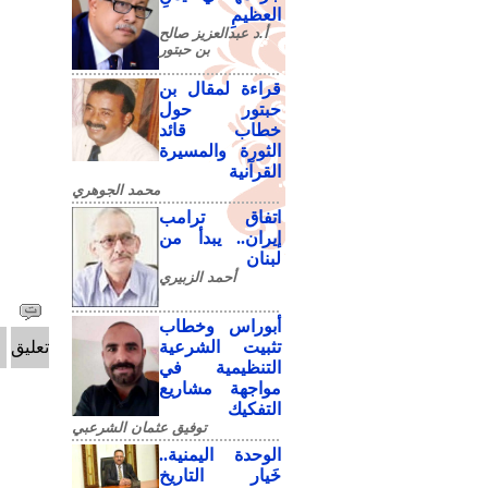
العظيمِ
أ.د عبدالعزيز صالح
بن حبتور
قراءة لمقال بن
حبتور حول
خطاب قائد
الثورة والمسيرة
القرآنية
محمد الجوهري
اتفاق ترامب
إيران.. يبدأ من
لبنان
أحمد الزبيري
أبوراس وخطاب
تثبيت الشرعية
تعليق
التنظيمية في
مواجهة مشاريع
التفكيك
توفيق عثمان الشرعبي
الوحدة اليمنية..
خَيار التاريخ