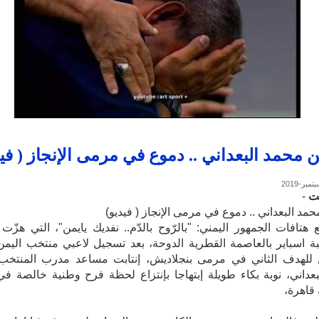
تن محمد البعداني .. دموع في مرمى الإنجاز ( في
ت
-
حمد البعداني .. دموع في مرمى الإنجاز ( فيديو)
هتافات الجمهور اليمني: "بالرّوح بالدّم.. نفديك يايمن"، التي هزّ
 اسباير بالعاصمة القطرية الدوحة، بعد تسجيل لاعبي منتخب اليمن
 للهدف الثاني في مرمى بنجلاديش، إنتابت مساعد مدرب المنتخب ا
عداني، نوبة بكاء طويلة إبتهاجا بإنتزاع لحظة فرح وطنية خالصة 
 قاهرة،