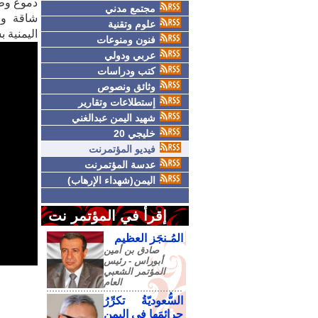
دموع وطن
مجتمع مدني
شاقة وطو
علوم وتقنية
اليمنية 
فنون ومنوعات
عربي ودولي
كتب ودراسات
وثائق ونصوص
إستطلاعات وتقارير
شهيد اليمن عبدالغني
خليجي 20
فيديو المؤتمرنت
عدسة المؤتمرنت
اليمن(شهداء الإرهاب)
إقرأ في المؤتمر نت
المُـنجَز العظيم
صادق‮ ‬بن‮ ‬أمين‮
‬أبوراس - رئيس‮
‬المؤتمر‮ ‬الشعبي‮
‬العام
السُّعوديّةُ تكرِّرُ
جرائمَها في اليمنِ