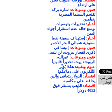
اقتصاد:
بورصة الكويت تُغلق
على ارتفاع
فنون ومنوعات:
سارة بركة
تقتحم السينما المصرية
بفيلمين
أخبار:
تحذيرات وتوصيات..
توسع حالة عدم استقرار أجواء
اليمن
أخبار:
إستهداف سفينة نفط
سعودية شمالي البحر الاحمر
فنون ومنوعات:
إليسا في
ذكرى انفجار بيروت: لن ننسى
فنون ومنوعات:
عبدالله
الرويشد يوجه تحذيراً قانونياً
علوم وتقنية:
هكذا يُؤثّر
التّلفزيون على دماغكُم!
اقتصاد:
الدولار يتعافى والين
شر في
يحافظ على مكاسبه
تويتر
اقتصاد:
الذهب يستقر فوق
4052 دولاراً