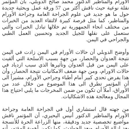
الأورام والمناظير الدكتور محمد صالح الدوبلي، بأن المؤتمر
نقلة نوعية حيث ناقش أكثر من 57 ورقة عمل وبحثية جديدة
حول ما هو جديد في علوم الجراحة العامة وجراحة الأورام
والمناظير، كما مثل فرصة كبيرة لالتقاء العديد من الخبرات
من مختلف انحاء الجمهورية تم خلالها تبادل الخبرات والتي
ستعمل على نقلها للجيل الجديد وتحسين العمل الطبي
والجراحي في اليمن.
وأوضح الدوبلي أن حالات الأورام في اليمن زادت في اليمن
نتيجة العدوان والحصار، من جهة بسبب الاسلحة التي ألقيت
على اليمن من قبل العدوان وتأثيرها الذي سبب ازدياد في
حالات الاورام، ومن جهة ضعف الامكانيات نتيجة الحصار، وأن
هذا يفرض تحدي كبير أمام أطباء وجراحي الأورام، مشيراً الى
أن المؤتمر تطرق الى هذا الموضوع من خلال عدد من
الأوراق، آملاً أن تكون من ضمن المخرجات ما يلبي احتياج هذا
المجال ومعالجة هذه الاشكاليات.
من جهته قال استشاري أول في الجراحة العامة وجراحة
الأورام والمناظير الدكتور أنيس اليحيري، أن المؤتمر ناقش
مواضيع تخصصية جديد ودقيقة، منها الزراعة الحرة للأنسجة
بعد إزالة الأورام وبعد الحوادث، كما تكمن أهمية المؤتمر أنه