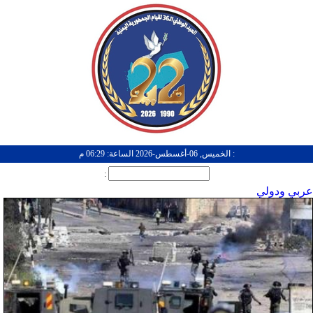
: الخميس, 06-أغسطس-2026 الساعة: 06:29 م
:
عربي ودولي