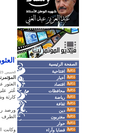
العثو
الصفحة الرئيسية
افتتاحية
الخميس, 23-يناير-2025
المؤتمرن
أخبار
العثور ع
اقتصاد
عُثر عل
محافظات
كارثة وش
رياضة
ثقافة
ورصد را
دين
الطرف ال
مغتربون
حوار
وكانت ال
قضايا وآراء