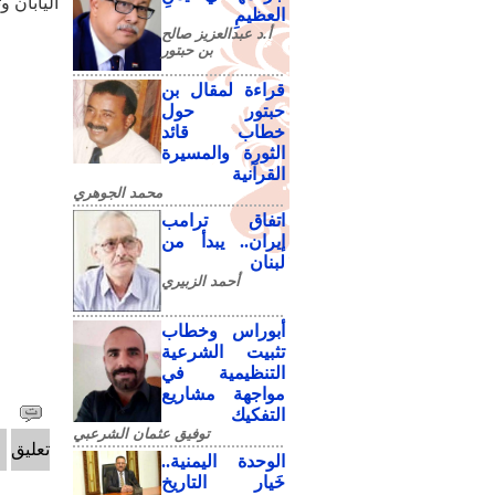
اليابان 
العظيمِ
أ.د عبدالعزيز صالح
بن حبتور
قراءة لمقال بن
حبتور حول
خطاب قائد
الثورة والمسيرة
القرآنية
محمد الجوهري
اتفاق ترامب
إيران.. يبدأ من
لبنان
أحمد الزبيري
أبوراس وخطاب
تثبيت الشرعية
التنظيمية في
مواجهة مشاريع
التفكيك
توفيق عثمان الشرعبي
تعليق
الوحدة اليمنية..
خَيار التاريخ