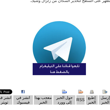
وتظهر على السطح لتحذير السكان من زلزال وشيك.
إرسل
إطبع
حول الخبر
معجب بهذا
انشر في
انشر ف
RSS
الخبر
الخبر
إلى وورد
الخبر
فيسبوك
تويتر