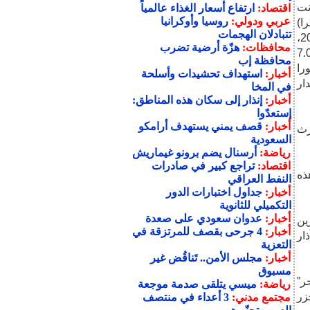
نت
اقتصاد:
ارتفاع أسعار الغذاء عالمياً
عربي ودولي:
روسيا وأوكرانيا
ه السمكة إلى 36 قدما (حوالي 11 مترا)
تتبادلان الهجمات
وتزن أكثر من 441 رطلا (حوالي 200 كغ). وتعد الأولى من نوعها في عام 2025،
محافظات:
هزّة أرضية تضرب
 أخرى رُصدت في كاليفورنيا قبل شهر من وقوع زلزال بقوة 7.0
محافظة إب
را
أخبار:
استهداف تحشيدات وأسلحة
ار
في المخا
أخبار:
إنذار إلى سكان هذه المناطق:
إستعدّوا
أخبار:
قصف يمني يستهدف أرامكو
رث
السعودية
رياضة:
أرسنال يضم برونو غيماريش
اقتصاد:
تراجع كبير في صادرات
ذه
النفط العراقي
أخبار:
جداول اختبارات الدور
التكميلي للثانوية
أخبار:
عدوان سعودي على صعدة
ين
أخبار:
4 جرحى بقصف للمرتزقة في
ار
التعزية
أخبار:
مجلس الأمن.. تَناقُض غير
مسبوق
ر”
رياضة:
ميسي يتلقى صدمة موجعة
زر
مجتمع مدني:
3 أعداء في منتصف