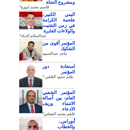
ومشروع النجاة
قاسم محمد لبوزة*
​اليمن الكبير..
مَلحمة الكرامة
في زمن التفتيت
والولاءات العابرة
عبدالسلام الدباء*
المؤتمر أقوى من
التفكيك
ماجد عبدالحميد
استعادة دور
المؤتمر
بقلم حمود العلفي *
المؤتمر الشعبي
العام: بين أصالة
الانتماء وزيف
الادعاء.
فاهم محمد الفضلي*
أبوراس..
والخطاب