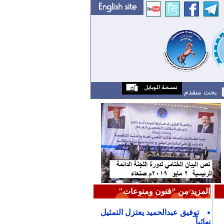
بحث متقدم
المزيد من "فنون ومنوعات"
توفيق عبدالحميد يعتزل التمثيل
نهائياً