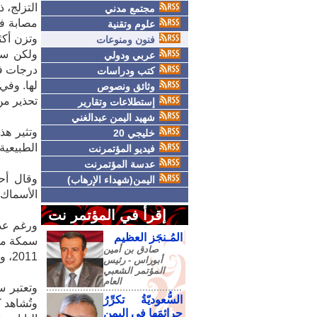
التزلج، 
مجتمع مدني
علوم وتقنية
فنون ومنوعات
عربي ودولي
درجات ف
كتب ودراسات
لها. وفي
وثائق ونصوص
تحذير من
إستطلاعات وتقارير
شهيد اليمن عبدالغني
وتثير هذ
خليجي 20
الطبيعية.
فيديو المؤتمرنت
عدسة المؤتمرنت
وقال أح
اليمن(شهداء الإرهاب)
الأسماك 
إقرأ في المؤتمر نت
ورغم عد
المُـنجَز العظيم
سمكة مجد
صادق‮ ‬بن‮ ‬أمين‮
2011، والذي أسفر عن مقتل أكثر من 15 ألف شخص وزلزال بقوة 9.0 درجات.
‬أبوراس - رئيس‮
‬المؤتمر‮ ‬الشعبي‮
‬العام
وتعتبر س
السُّعوديّةُ تكرِّرُ
وتُشاهد 
جرائمَها في اليمنِ