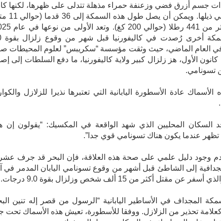
ذات جسم أزرق فضي وزعنفة حمراء مذهلة تتدلى على ظهرها، لكنها كا
مصابة في ذيلها. ويمكن أن يصل طول هذ
ولكن سمكة
ي العام الماضي، حيث وثقت مؤسسة “سكريبس” لعلوم المحيطات صو
 كانون الأول، هز زلزال كبير ولاية كاليفورنيا، ما دفع السلطات إلى إصد
 تسونامي.
ه الأسماك عادة الأسطورة اليابانية التي تعتبرها نذيرا للزلازل والكوا
د السكان المحليين الذي شهد الواقعة في المكسيك: “يقولون إن ه
تظهر عندما يكون هناك تسونامي قوي جدا”.
م وجود دليل علمي على صحة هذه العلاقة، فإن البحر قد جرف عشر
افية إلى الشاطئ قبل أشهر من وقوع تسونامي اليابان المدمر في آذ
مكة المجداف في الأساطير اليابانية “الرسول من قصر إله تنين البح
كعلامة تحذير من الزلازل. ووفقا للأسطورة، تعيش هذه الأسماك تحت ج