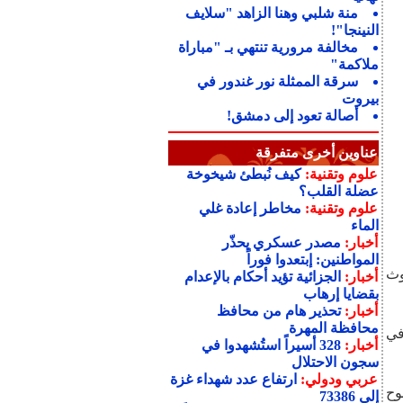
منة شلبي وهنا الزاهد "سلايف
النينجا"!
مخالفة مرورية تنتهي بـ "مباراة
ملاكمة"
سرقة الممثلة نور غندور في
بيروت
أصالة تعود إلى دمشق!
عناوين أخرى متفرقة
علوم وتقنية:
كيف نُبطئ شيخوخة
عضلة القلب؟
علوم وتقنية:
مخاطر إعادة غلي
الماء
أخبار:
مصدر عسكري يحذّر
المواطنين: إبتعدوا فوراً
وث
أخبار:
الجزائية تؤيد أحكام بالإعدام
بقضايا إرهاب
أخبار:
تحذير هام من محافظ
محافظة المهرة
في
أخبار:
328 أسيراً استُشهدوا في
سجون الاحتلال
عربي ودولي:
ارتفاع عدد شهداء غزة
وح
إلى 73386