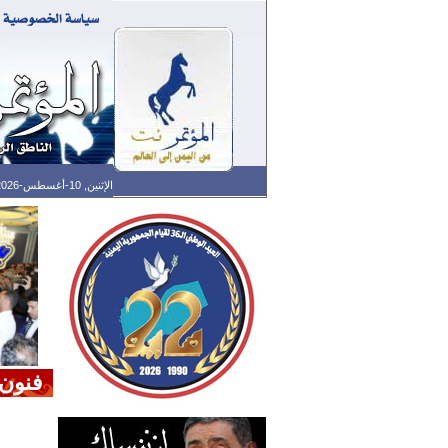
الإثنين, 10-أغسطس-2026 الساعة: 07:31 ص - آخر تحديث: 02:05 ص (05: 11) بتوقيت غرينتش
فنون