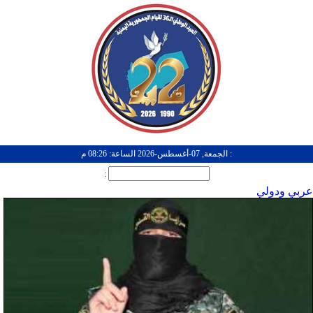
: الجمعة, 07-أغسطس-2026 الساعة: 08:26 م
:
عربي ودولي