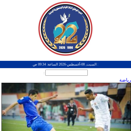
: السبت, 08-أغسطس-2026 الساعة: 09:34 ص
:
رياضة