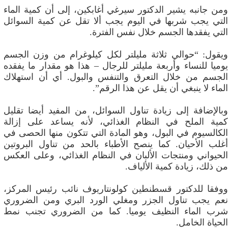
ومن جانبه يشير الدكتور سيرغي أغابكين، إلى أن كمية الماء
التي يجب شربها في اليوم يجب ألا تقل عن كمية السوائل
التي يفقدها الجسم خلال نفس الفترة.
ويقول: “حوالي ثلاثة مليلتر لكل كيلوغرام من وزن الجسم
يوميا للنساء وأربعة مليلتر للرجال – هذا هو مقدار ما يفقده
الجسم من خلال التعرق والتنفس والبول. أي أن استهلاك
الماء لا ينبغي أن يقل عن هذا الرقم”.
وبالإضافة إلى زيادة تناول السوائل، من المفيد أيضا تقليل
كمية الملح في النظام الغذائي، لأنه يساعد على إزالة
الكالسيوم في البول، وهو المادة التي تتكون منها الحصى في
أغلب الأحيان. كما ينصح الأطباء بالحد من تناول البروتين
الحيواني ومنتجات الألبان في النظام الغذائي، وعلى العكس
من ذلك، زيادة كمية الألياف.
ووفقا للدكتور قسطنطين كولونتاريوف نائب رئيس المركز،
نعم يجب تناول الجزر ومغلي الورد البري ومن الضروري
شرب الماء النظيف يوميا. كما من الضروري تجنب نمط
الحياة الخامل.