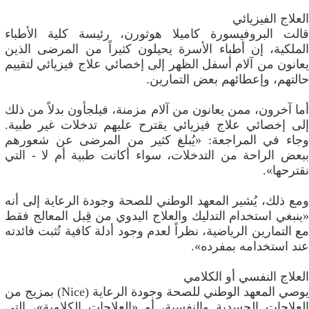
العلاج الفيزيائي
قالت البروفيسورة كاميلا هوثورن، رئيسة كلية الأطباء
الملكية، إن أطباء الأسرة يحيلون كثيراً من المرضى الذين
يعانون من آلام أسفل الظهر إلى إخصائي علاج فيزيائي لتقييم
حالتهم، وإعطائهم بعض التمارين.
أما آخرون، ممن يعانون من آلام مزمنة، فيلجأون بدلاً من ذلك
إلى إخصائي علاج فيزيائي يقترح عليهم تدخلات غير طبية.
وجاء في المراجعة: «يُبلغ كثير من المرضى عن شعورهم
ببعض الراحة من التدخلات، سواء أكانت طبية أم لا - التي
نقترحها».
ومع ذلك، يُشير المعهد الوطني للصحة وجودة الرعاية إلى أنه
«ينبغي استخدام التدليك والعلاج اليدوي من قِبل المعالج فقط
مع التمارين الرياضية، نظراً لعدم وجود أدلة كافية تُثبت فائدته
عند استخدامه بمفرده».
العلاج النفسي أو الكلامي
يوصي المعهد الوطني للصحة وجودة الرعاية (Nice) بمزيج من
العلاجات الجسدية والنفسية، أو «العلاجات الكلامية»، التي