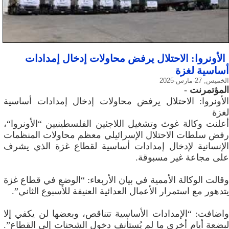
الأونروا: الاحتلال يرفض محاولات إدخال إمدادات
أساسية لغزة
الخميس, 27-مارس-2025
المؤتمرنت
-
الأونروا: الاحتلال يرفض محاولات إدخال إمدادات أساسية
لغزة
أعلنت وكالة غوث وتشغيل اللاجئين الفلسطينيين “الأونروا“،
رفض سلطات الاحتلال الإسرائيلي معظم محاولات المنظمات
الإنسانية لإدخال إمدادات أساسية لقطاع غزة الذي يشرف
على مجاعة غير مسبوقة.
وقالت الوكالة الأممية في بيان الأربعاء: “الوضع في قطاع غزة
يتدهور مع استمرار الأعمال العدائية العنيفة للأسبوع الثاني”.
واضافت: “الإمدادات الأساسية تتناقص، وبعضها لن يكفي إلا
لبضعة أيام أخرى ما لم يُستأنف دخول الشحنات إلى القطاع”.