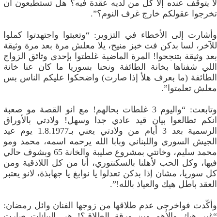
لا يتوقف عنده إلا كل من لديه عقدة فيه؟ هل تستطيعون أن
تخرجوا عقولكم خارج غرف النوم؟”.
وأشارت إلى الأخطاء في التزوير: “وتعبتوا واجتهدتوا كملوا
للآخر، لسا بدكن فت خبز منيح، يلا معلش مرة بعد مرة وثيقة
بعد وثيقة بتنجحوا! المرة الماضية غلطتوا بإحدى وثائق الزواج
اللي شفناها بخانة الطائفة ونحنا بسوريا ما كان عنا خانة
الطائفة (ما بعرف هلأ إذا صارت) واضحكوا عليكم الناس بس
معلش تعلمتوا”.
وتابعت: “واليوم 3 غلطات بحالهم! مع انو القصة مو صعبة
انكم تطالعوا بيان قيد عادي جدا وسهل! ولادتي بالأوراق
الرسمية بعد 3 أيام من ولادتي يعني بـ1.8.1977 يوم عيد
الجيش السوري واللبناني وبابا الله يرحمه اسمه، محمد ومو
محمد سليم، وخانتي بمشروع صليبة والخانة 65 وبشوف حالي
فيها، وكل الحب لأهلنا بالسكنتوري، أنا من كل اللاذقية ومن
كل سوريا، مشان إذا بدكن تعدلوا يا نوابغ يا جهابذة، لانو يعتبر
العقد باطل هيك والعياذ بالله!”.
وأكّدت فواخرجي عدم طلاقها من زوجها الفنان وائل رمضان:
“غير هيك والأهم وين ورقة الطلاق؟! هي البيانات صارت