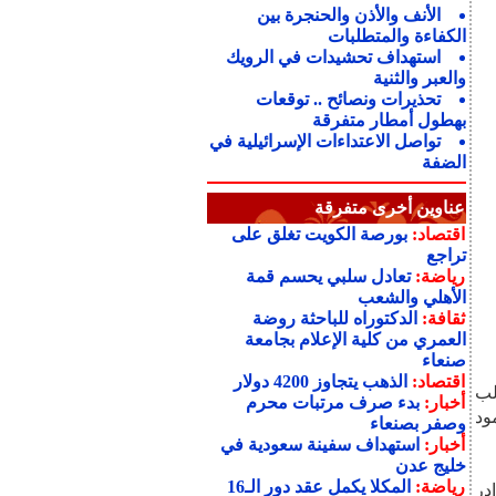
الأنف والأذن والحنجرة بين
الكفاءة والمتطلبات
استهداف تحشيدات في الرويك
والعبر والثنية
تحذيرات ونصائح .. توقعات
بهطول أمطار متفرقة
تواصل الاعتداءات الإسرائيلية في
الضفة
عناوين أخرى متفرقة
اقتصاد:
بورصة الكويت تغلق على
تراجع
رياضة:
تعادل سلبي يحسم قمة
الأهلي والشعب
ثقافة:
الدكتوراه للباحثة روضة
العمري من كلية الإعلام بجامعة
صنعاء
اقتصاد:
الذهب يتجاوز 4200 دولار
لب
أخبار:
بدء صرف مرتبات محرم
ود
وصفر بصنعاء
أخبار:
استهداف سفينة سعودية في
خليج عدن
رياضة:
المكلا يكمل عقد دور الـ16
در