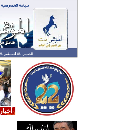
الخميس, 06-أغسطس-2026 الساعة: 07:57 م - آخر تحديث: 07:25 م (25: 04) بتوقيت غرينتش
أخبار