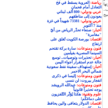
رياضة:
العروبة يسقط في فخ
ها
التعادل أمام فحمان
..
عربي ودولي:
800 ألف لبناني
يح
يعودون إلى مناطقهم
عربي ودولي:
73381 شهيداً في غزة
منذ 7 أكتوبر
أخبار:
صنعاء تحذّر الرياض من أيّ
"مغامرة"
اقتصاد:
بورصة الكويت تُغلق على
ارتفاع
فنون ومنوعات:
سارة بركة تقتحم
السينما المصرية بفيلمين
أخبار:
تحذيرات وتوصيات.. توسع
حالة عدم استقرار أجواء اليمن
أخبار:
إستهداف سفينة نفط سعودية
شمالي البحر الاحمر
فنون ومنوعات:
إليسا في ذكرى
انفجار بيروت: لن ننسى
فنون ومنوعات:
عبدالله الرويشد
يوجه تحذيراً قانونياً
علوم وتقنية:
هكذا يُؤثّر التّلفزيون
على دماغكُم!
اقتصاد:
الدولار يتعافى والين يحافظ
على مكاسبه