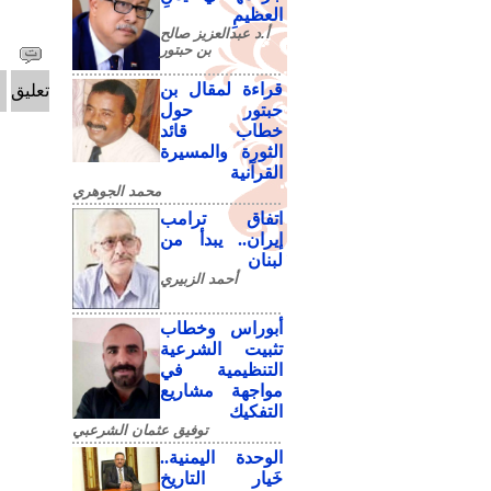
العظيمِ
أ.د عبدالعزيز صالح
بن حبتور
قراءة لمقال بن
تعليق
حبتور حول
خطاب قائد
الثورة والمسيرة
القرآنية
محمد الجوهري
اتفاق ترامب
إيران.. يبدأ من
لبنان
أحمد الزبيري
أبوراس وخطاب
تثبيت الشرعية
التنظيمية في
مواجهة مشاريع
التفكيك
توفيق عثمان الشرعبي
الوحدة اليمنية..
خَيار التاريخ