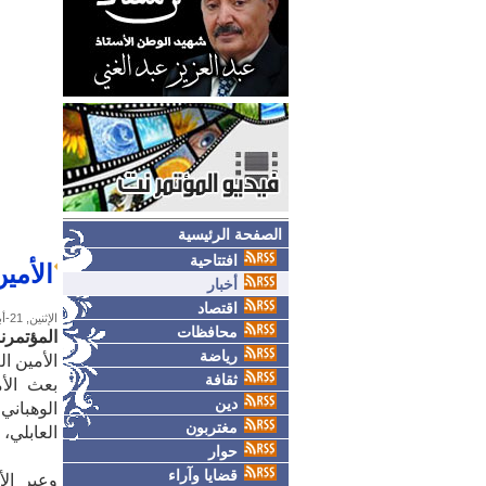
الصفحة الرئيسية
افتتاحية
الأمي
أخبار
اقتصاد
الإثنين, 21-أبريل-2025
محافظات
المؤتمرن
رياضة
الأمين ا
ثقافة
بعث الأم
دين
الوهباني
مغتربون
العابلي، 
حوار
قضايا وآراء
وعبر الأ