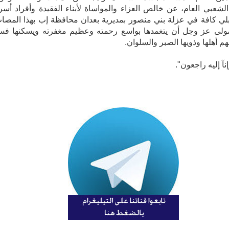
الشعبي العام، عن خالص العزاء والمواساة لأبناء الفقيدة وأفراد أسرت
بلي كافة في عزلة بني منصور بمديرية بعدان محافظة إب بهذا المصاب
لمولى عز وجل أن يتغمدها بواسع رحمته وعظيم مغفرته ويسكنها فس
هم أهلها وذويها الصبر والسلوان.
إنآ إليه راجعون".