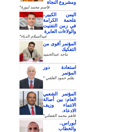
ومشروع النجاة
قاسم محمد لبوزة*
​اليمن الكبير..
مَلحمة الكرامة
في زمن التفتيت
والولاءات العابرة
عبدالسلام الدباء*
المؤتمر أقوى من
التفكيك
ماجد عبدالحميد
استعادة دور
المؤتمر
بقلم حمود العلفي *
المؤتمر الشعبي
العام: بين أصالة
الانتماء وزيف
الادعاء.
فاهم محمد الفضلي*
أبوراس..
والخطاب