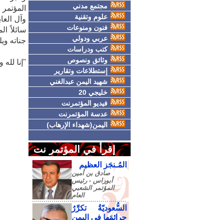
مجتمع مدني
المؤتمر 
علوم وتقنية
وآل العا
فنون ومنوعات
سائلاً ا
عربي ودولي
جناته ويل
كتب ودراسات
وثائق ونصوص
"إنا لله و
إستطلاعات وتقارير
شهيد اليمن عبدالغني
خليجي 20
فيديو المؤتمرنت
عدسة المؤتمرنت
اليمن(شهداء الإرهاب)
إقرأ في المؤتمر نت
المُـنجَز العظيم
صادق‮ ‬بن‮ ‬أمين‮
‬أبوراس - رئيس‮
‬المؤتمر‮ ‬الشعبي‮
‬العام
السُّعوديّةُ تكرِّرُ
جرائمَها في اليمنِ