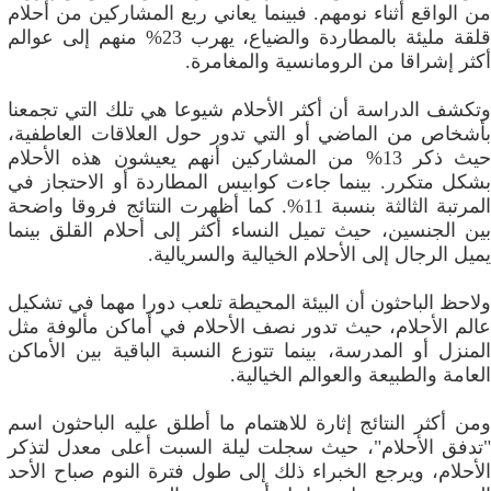
من الواقع أثناء نومهم. فبينما يعاني ربع المشاركين من أحلام
قلقة مليئة بالمطاردة والضياع، يهرب 23% منهم إلى عوالم
أكثر إشراقا من الرومانسية والمغامرة.
وتكشف الدراسة أن أكثر الأحلام شيوعا هي تلك التي تجمعنا
بأشخاص من الماضي أو التي تدور حول العلاقات العاطفية،
حيث ذكر 13% من المشاركين أنهم يعيشون هذه الأحلام
بشكل متكرر. بينما جاءت كوابيس المطاردة أو الاحتجاز في
المرتبة الثالثة بنسبة 11%. كما أظهرت النتائج فروقا واضحة
بين الجنسين، حيث تميل النساء أكثر إلى أحلام القلق بينما
يميل الرجال إلى الأحلام الخيالية والسريالية.
ولاحظ الباحثون أن البيئة المحيطة تلعب دورا مهما في تشكيل
عالم الأحلام، حيث تدور نصف الأحلام في أماكن مألوفة مثل
المنزل أو المدرسة، بينما تتوزع النسبة الباقية بين الأماكن
العامة والطبيعة والعوالم الخيالية.
ومن أكثر النتائج إثارة للاهتمام ما أطلق عليه الباحثون اسم
"تدفق الأحلام"، حيث سجلت ليلة السبت أعلى معدل لتذكر
الأحلام، ويرجع الخبراء ذلك إلى طول فترة النوم صباح الأحد