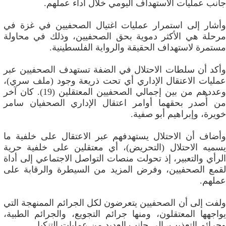
جانب عمليات الاستهداف اليومي خلال أداء عملهم.
وأشار إلى استمرار عمليات اغتيال الصحفيين في غزة في
مرحلة هي الأكثر دموية بحق الصحفيين، وذلك في محاولة
مستمرة لاستهداف الحقيقة والرواية الفلسطينية.
وأكد أن سلطات الاحتلال في الضفة تستهدف الصحفيين عبر
عمليات الاعتقال الإداري أي تحت ذريعة وجود (ملف سري)،
وعددهم من بين إجمالي الصحفيين المعتقلين (19). كان آخر
من أُصدر بحقهما أوامر اعتقال الإداري الصحفيان سامر
خويرة، وإبراهيم أبو صفية.
وأضاف أن الاحتلال يستهدفهم عبر الاعتقال على خلفية ما
يسميه الاحتلال (التحريض)، أي معتقلين على خلفية حرية
الرأي والتعبير، إذ تحولت منصات التواصل الاجتماعي إلى أداة
لقمع الصحفيين، وفرض المزيد من السيطرة والرقابة على
عملهم.
ولفت إلى أن الصحفيين يتعرضون لكل الجرائم الممنهجة التي
يواجهها المعتقلون، ومنها جرائم التجويع، والجرائم الطبية،
وجرائم التعذيب، إلى جانب العديد من عمليات التنكيل.