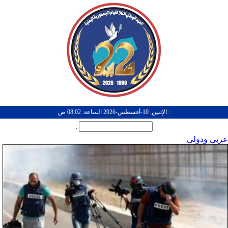
: الإثنين, 10-أغسطس-2026 الساعة: 08:02 ص
:
عربي ودولي