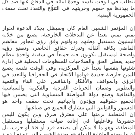
تتطلب في الوقت نفسه وحدة أبنائه في الدفاع عنها ضد كل
ما يهددها مع حقهم وحريتهم في التنوُّع والتعدد تحت سقف
الجمهورية اليمنية.
إن المؤتمر الشعبي العام كان وسيظل يجدّد الدعوة لحوار
يمني يمني بعيداً عن التدخلات الخارجية، يصيغ من خلاله
اليمنيون مستقبل وطنهم ودولتهم وفق رؤى تتجاوز مفاهيم
الماضي بكافة أثقاله وتدرك حقائق الحاضر، وتصنع رؤية
واضحة لمستقبل يكونون فيه جميعاً في سفينة واحدة بنظام
جديد يعطي الحق والصلاحيات للمنظومات المحلية في إدارة
شئونها بنفسها بعيداً عن المركزية، وفي الوقت نفسه يصنع
لليمن خارطة جديدة قوامها الاتحاد في الجغرافيا والتعدد في
الرؤى والمواقف والأفكار والتنافس على البناء والتنمية
والتطوير وضمان الحريات الفردية والفكرية والسياسية
والثقافية وصنع دولة المواطَنة المتساوية التي يضمن فيها
الجميع حقوقهم ويؤدون واجباتهم تحت سقف واحد هو
الدستور والقوانين التي يتشارك الجميع في صياغتها.
إن المنطقة برمتها على مفترق طرق ولن يكون لليمن
حضورها وفاعليتها في إعادة صياغة مستقبلها ومستقبل
المنطقة، وهو ما لا يمكن أن يصنعه فرد أو فئة أو حزب، بل
إن ما يصنع الفاعلية للدولة هو وحدة الشعب التي تصنع الدولة