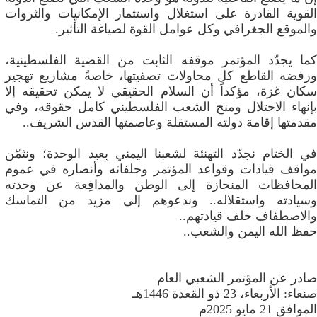
القوية القادرة على استغلال واستثمار الإمكانيات والثروات
والموقع الجغرافي وكل عوامل القوة لصياغة التأثير.
كما يجدّد المؤتمر موقفه الثابت من القضية الفلسطينية،
ورفضه القاطع كل محاولات تصفيتها، خاصةً مشاريع تهجير
سكان غزة، مؤكداً أن السلام الحقيقي لا يمكن تحقيقه إلا
بإنهاء الاحتلال ومنح الشعب الفلسطيني كامل حقوقه، وفي
مقدمتها إقامة دولته المستقلة وعاصمتها القدس الشريف..
في الختام نجدّد التهنئة لشعبنا اليمني بِعيد الوحدة؛ ونثمّن
مواقف قيادات وقواعد المؤتمر وحلفائه وأنصاره في عموم
المحافظات المنحازة إلى الوطن والمدافِعة عن وحدته
وسيادته واستقلاله.. وندعوهم إلى مزيد من التماسك
والاصطفاف خلف قيادتهم..
حفظ الله اليمن والشعب..
صادر عن المؤتمر الشعبي العام
صنعاء: الأربعاء، 23 ذو القعدة 1446هـ
الموافق 21 مايو 2025م