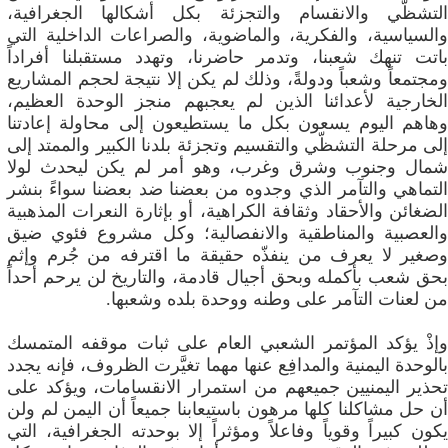
التشظّي والانقسام والتجزئة بكل أشكالها الجغرافية،
والسياسية، والفكرية، والماضوية، والصراعات الداخلية التي
باتت تنهك شعبنا، وتدمر حاضرنا، وتهدد مستقبلنا أفراداً
ومجتمعاً وشعباً ودولةً، وذلك لم يكن إلا نتيجة لحجم المشاريع
الخارجية لأعدائنا الذين لم يعجبهم منجز الوحدة العظيم،
وهاهم اليوم يسعون بكل ما يستطيعون إلى محاولة إعادتنا
إلى مرحلة التشظّي والتقسيم وتجزئة بلدنا الكبير والممتد إلى
شمال وجنوب وشرق وغرب، وهو أمر لم يكن ليحدث لولا
التماهي والتآمر الذي وجدوه من بعضنا ضد بعضنا سواءً بنشر
الضغائن والأحقاد وثقافة الكراهية، أو بإثارة النعرات المذهبية
والعصبية والمناطقية والانفصالية؛ وكل مشروع فئوي ضيق
وصغير لا يعرف من ينفذّه حقيقة ما اقترفه من جُرم وإثم
بحق شعب بأكمله وبحق أجيال قادمة، والتاريخ لن يرحم أحداً
من لعنات التآمر على وطنه ووحدة بلده وشعبها.
وإذْ يؤكد المؤتمر الشعبي العام على ثبات موقفه المتمسك
بالوحدة اليمنية والمدافِع عنها مهما تغيَّرت الظروف، فإنه يجدد
تحذير اليمنيين جميعهم من استمرار الانقسامات، ويؤكد على
أن حل مشاكلنا كلها مرهون باستيعابنا جميعاً أن اليمن لم ولن
يكون كبيراً وقوياً وفاعلاً ومؤثراً إلا بوحدته الجغرافية، التي