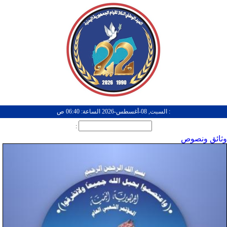
: السبت, 08-أغسطس-2026 الساعة: 06:40 ص
:
وثائق ونصوص