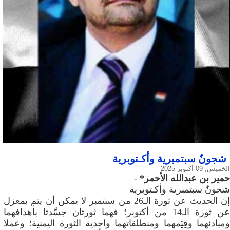
شجونٌ سبتمبرية وأكـتوبرية
الخميس, 09-أكتوبر-2025
حمير بن عبدالله الأحمر*
-
شجونٌ سبتمبرية وأكـتوبرية
إن الحديث عن ثورة الـ26 من سبتمبر لا يمكن أن يتم بمعزل
عن ثورة الـ14 من أكتوبر؛ فهما ثورتان جسَّدتا بأهدافهما
ومبادئهما وقِيَمهما ومنطلقاتهما واحدية الثورة اليمنية؛ وعملا