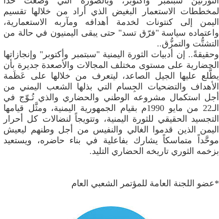
الثورتين سبتمبر وأكتوبر، وبالصورة التي وضعت حداً
لمخططات الاستعمار البغيض الذي أراد من خلالها تقسيم
اليمن إلى كنتونات لخدمة أهدافه ومآربه الاستعمارية،
واعتماده سياسة "فرّق تسد" حتى يبقى اليمنيون في حالة من
التشتُّت والتمزُّق..
وحقيقةً.. إن أدبيات الثورة اليمنية "سبتمبر وأكتوبر" وإنجازاتها
الحضارية على مستوى مختلف المجالات والأصعدة جديرة بأن
يطَّلع عليها الجيل الصاعد، ليتعرف من خلالها على عَظَمة
الأهداف والتضحيات الجِسام التي بذلها الشعب اليمني من
أجل استكمال مشروعه الوطني والحضاري والذي تُـوّج في
الـ22 من مايو 1990م بقيام الجمهورية اليمنية، ومثَّل قيامها
التجسيد الحقيقي للثورة اليمنية، وتتويجاً لنضالات كل أحرار
اليمن الذين قدموا الغالي والنفيس من أجل وطنهم ليعيش
موحَّداً متماسكاً يشارك بفاعلية في بناء حاضره، ويستعيد
بزخمه الثوري تاريخه الحضاري التليد.
*عضو اللجنة العامة للمؤتمر الشعبي العام