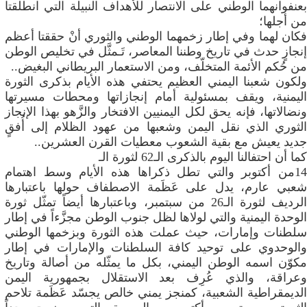
بعنفوانهما الوطني على الانتصار للأهداف النبيلة التي انطلقتا
من أجلها؛
فكان لهما وفي إطار زخمهما الوطني والثوري أنْ حققتا أعظم
إنجازٍ حدث في تاريخ وطننا المعاصر، تَـمثَّل في تخليص الوطن
من حُكم الأئمة المتخلّف، ومن الاستعمار البريطاني البغيض..
ولكون شعبنا اليمني العظيم يحتفي هذه الأيام بذكرى الثورة
اليمنية، ويقف بمسئولية أمام إنجازاتها ومحطات مسيرتها
ونضالاتها، فإنه يحق لكل اليمنيين الافتخار والزَّهو بهذا الإنجاز
الثوري الذي نقل اليمن وشعبها من عهود الظلام إلى أُفقٍ
جديد يعيش مع بقية الشعوب معطيات القرن العشرين..
كما أن احتفالنا اليوم بالذكرى الـ62 لثورة الـ
14من أكتوبر والتي تطل ذكراها هذه الأيام وسط اهتمام
شعبي عارم، يدل على عَظَمة الاصطفاف حولها باعتبارها
الرديف لثورة الـ26 من سبتمبر، وباعتبارها أيضاً تمثّل ثورة
الوحدة اليمنية والتي لولاها لظل جنوب الوطن مجزَّءاً في إطار
سلطنات وإمارات، حيث عملت هذه الثورة وبزخمها الوطني
والوحدوي على توحيد كافة السلطنات والإمارات في إطار
مكوّن اسمه الوطن اليمني، بكل ما يمثّله من أصالة وتاريخ
وعراقة، والذي عُرِف بعد الاستقلال بجمهورية اليمن
الديمقراطية الشعبية، كمنجز يمني خالص يجسّد عَظَمة تلاحم