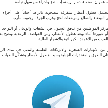
 عمران، صنعاء، ذمار، ريمة، إب، تعز وأجزاء من سهل تهامة.
حتمل هطول أمطار متفرقة مصحوبة بالرعد أحياناً على أجزاء 
 البيضاء والضالع ومرتفعات لحج وغرب الجوف وجنوب مأرب.
ركز المواطنين من تدفق السيول في الشعاب والوديان أو التواجد 
أو عبورها أثناء وبعد هطول الأمطار، ومن العواصف الرعدية ونصح بع
القرب من الأعمدة الكهربائية والأشجار العالية.
من الانهيارات الصخرية والانزلاقات الطينية والتدني في مدى الرؤ
على الطرق والمنحدرات الجبلية بسبب هطول الأمطار وتشكّل الضباب.