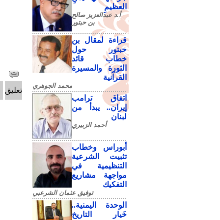
العظيمِ
أ.د عبدالعزيز صالح
بن حبتور
قراءة لمقال بن
حبتور حول
خطاب قائد
الثورة والمسيرة
القرآنية
محمد الجوهري
تعليق
اتفاق ترامب
إيران.. يبدأ من
لبنان
أحمد الزبيري
أبوراس وخطاب
تثبيت الشرعية
التنظيمية في
مواجهة مشاريع
التفكيك
توفيق عثمان الشرعبي
الوحدة اليمنية..
خَيار التاريخ