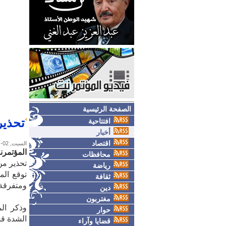
الصفحة الرئيسية
تحذير
افتتاحية
أخبار
اقتصاد
السبت, 02-مايو-2026
المؤتمر
محافظات
تحذير من
رياضة
توقع الم
ثقافة
ومتفرقة عل
دين
مغتربون
وذكر ال
حوار
الشدة قد
قضايا وآراء