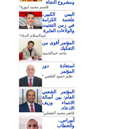
ومشروع النجاة
قاسم محمد لبوزة*
​اليمن الكبير..
مَلحمة الكرامة
في زمن التفتيت
والولاءات العابرة
عبدالسلام الدباء*
المؤتمر أقوى من
التفكيك
ماجد عبدالحميد
استعادة دور
المؤتمر
بقلم حمود العلفي *
المؤتمر الشعبي
العام: بين أصالة
الانتماء وزيف
الادعاء.
فاهم محمد الفضلي*
أبوراس..
والخطاب