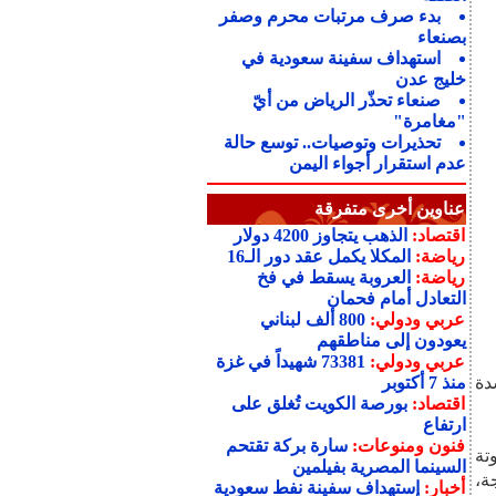
بدء صرف مرتبات محرم وصفر
بصنعاء
استهداف سفينة سعودية في
خليج عدن
صنعاء تحذّر الرياض من أيّ
"مغامرة"
تحذيرات وتوصيات.. توسع حالة
عدم استقرار أجواء اليمن
عناوين أخرى متفرقة
اقتصاد:
الذهب يتجاوز 4200 دولار
رياضة:
المكلا يكمل عقد دور الـ16
رياضة:
العروبة يسقط في فخ
التعادل أمام فحمان
عربي ودولي:
800 ألف لبناني
يعودون إلى مناطقهم
عربي ودولي:
73381 شهيداً في غزة
دة
منذ 7 أكتوبر
اقتصاد:
بورصة الكويت تُغلق على
ارتفاع
فنون ومنوعات:
سارة بركة تقتحم
تة
السينما المصرية بفيلمين
ة،
أخبار:
إستهداف سفينة نفط سعودية