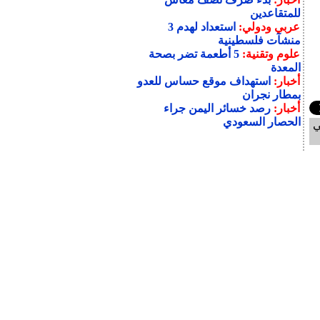
للمتقاعدين
عربي ودولي:
استعداد لهدم 3
منشآت فلسطينية
علوم وتقنية:
5 أطعمة تضر بصحة
المعدة
أخبار:
استهداف موقع حساس للعدو
بمطار نجران
أخبار:
رصد خسائر اليمن جراء
الحصار السعودي
ي