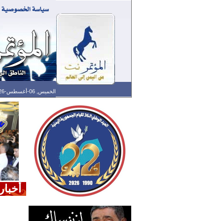
الخميس, 06-أغسطس-2026 الساعة: 08:22 ص - آخر تحديث: 01:27 ص (27: 10) بتوقيت غرينتش
أخبار