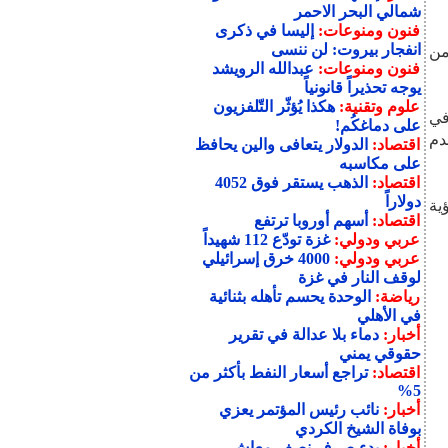
شمالي البحر الاحمر
فنون ومنوعات:
إليسا في ذكرى
انفجار بيروت: لن ننسى
من
فنون ومنوعات:
عبدالله الرويشد
يوجه تحذيراً قانونياً
علوم وتقنية:
هكذا يُؤثّر التّلفزيون
في
على دماغكُم!
دم
اقتصاد:
الدولار يتعافى والين يحافظ
على مكاسبه
اقتصاد:
الذهب يستقر فوق 4052
دولاراً
ية
اقتصاد:
أسهم أوروبا ترتفع
عربي ودولي:
غزة تودّع 112 شهيداً
عربي ودولي:
4000 خرق إسرائيلي
لوقف النار في غزة
رياضة:
الوحدة يحسم تأهله بثنائية
في الأهلي
أخبار:
دماء بلا عدالة في تقرير
حقوقي يمني
اقتصاد:
تراجع أسعار النفط بأكثر من
5%
أخبار:
نائب رئيس المؤتمر يعزي
بوفاة الشيخ الكردي
أخبار:
بدء صرف نصف معاش