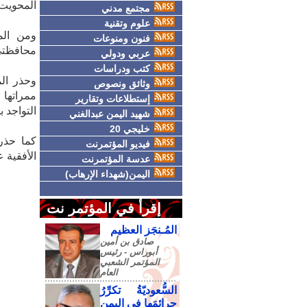
المحويت،
مجتمع مدني
علوم وتقنية
ومن الم
فنون ومنوعات
محافظتي
عربي ودولي
كتب ودراسات
وحذر الم
وثائق ونصوص
ممراتها 
إستطلاعات وتقارير
التواجد ب
شهيد اليمن عبدالغني
خليجي 20
كما حذر 
فيديو المؤتمرنت
الأفقية 
عدسة المؤتمرنت
اليمن(شهداء الإرهاب)
إقرأ في المؤتمر نت
المُـنجَز العظيم
صادق‮ ‬بن‮ ‬أمين‮
‬أبوراس - رئيس‮
‬المؤتمر‮ ‬الشعبي‮
‬العام
السُّعوديّةُ تكرِّرُ
جرائمَها في اليمنِ