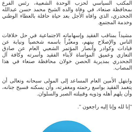
المكتب السياسي لحزب الوحدة الشعبية، رئس الفرع
بمحافظة صنعاء، في وفاة والده الشيخ محمد حسن عبدالله
الجحدري، الذي وافاه الأجل بعد حياة حافلة بالعطاء الوطني
وخدمة المجتمع.
مشيداً بمناقب الفقيد وإسهاماته الاجتماعية في حل خلافات
الناس والإصلاح بينهم، ومعبِّراً باسمه شخصياً ونيابة عن
قيادات وكوادر وأنصار المؤتمر الشعبي العام عن صادق
التعازي وعميق المواساة لأبناء الفقيد وأسرته وكافة آل
الجحدري بمديرية الحصن خولان محافظة صنعاء في هذا
المصاب.
وابتهل الأمين العام المساعد إلى المولى سبحانه وتعالى أن
يتغمد الفقيد بواسع رحمته ومغفرته، وأن يسكنه فسيح جنانه،
وأن يلهم أهله وذويه وقبيلته الصبر والسلوان.
"إنا لله وإنا إليه راجعون ".