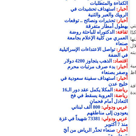
الكفاءة والمتطلبات
أخبار:
استهداف تحشيدات في
الرويك والعبر والثنية
أخبار:
تحذيرات ونصائح .. توقعات
تي
بهطول أمطار متفرقة
ثقافة:
الدكتوراه للباحثة روضة
ًا
العمري من كلية الإعلام بجامعة
ها
صنعاء
ال
أخبار:
تواصل الاعتداءات الإسرائيلية
بته
في الضفة
اقتصاد:
الذهب يتجاوز 4200 دولار
ية
أخبار:
بدء صرف مرتبات محرم
حفاظ
وصفر بصنعاء
أخبار:
استهداف سفينة سعودية في
خليج عدن
فة
رياضة:
المكلا يكمل عقد دور الـ16
دة
رياضة:
العروبة يسقط في فخ
التعادل أمام فحمان
عربي ودولي:
800 ألف لبناني
يعودون إلى مناطقهم
عربي ودولي:
73381 شهيداً في غزة
منذ 7 أكتوبر
أخبار:
صنعاء تحذّر الرياض من أيّ
"مغامرة"