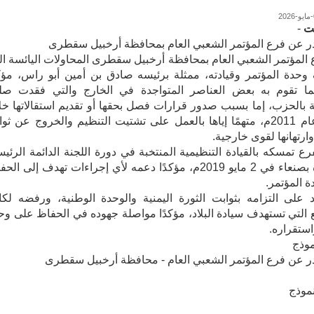
ت
-
ر عن فرع المؤتمر الشعبي العام بمحافظة أرخبيل سقطرى
 المؤتمر الشعبي العام بمحافظة أرخبيل سقطرى المحاولات اليائسة ال
حدة المؤتمر وقيادته، ممثلة برئيسه صادق بن أمين أبو راس، مؤكد
ا تقوم به بعض العناصر المتواجدة في الخارج والتي فقدت صلت
ة بالحزب، إما بسبب صدور قرارات فصل بحقها أو تقديم استقالاتها خل
أحداث عام 2011م، متهمًا إياها بالعمل على تشتيت التنظيم والخروج عن ثوا
ارتهانها لقوى خارجية.
رع تمسكه بالقيادة التنظيمية المنتخبة في دورة اللجنة الدائمة الرئيس
المنعقدة بصنعاء في 2 مايو 2019م، مؤكدًا دعمه لأي إجراءات تهدف إلى ال
 المؤتمر.
على التزامه بثوابت الثورة اليمنية والوحدة الوطنية، ورفضه لكا
 التي تستهدف سيادة البلاد، مؤكدًا مواصلة جهوده في الحفاظ على وح
ستقراره.
موذج
ر عن فرع المؤتمر الشعبي العام - محافظة أرخبيل سقطرى
موذج