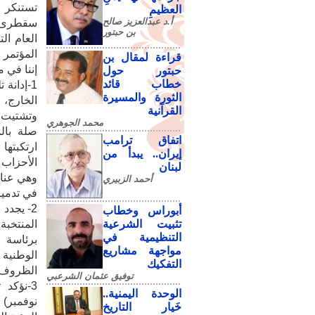
تستنكر ق
العظيمِ
أ.د عبدالعزيز صالح
سقطرى، و
بن حبتور
العام ال
المؤتمر 
قراءة لمقال بن
إننا في 
حبتور حول
خطاب قائد
1-إدانة
الثورة والمسيرة
الخارج، 
القرآنية
وتشتيت ا
محمد الجوهري
صلة بالم
اتفاق ترامب
ارتكبتها
إيران.. يبدأ من
لبنان
وهي عنا
أحمد الزبيري
في تدمير 
2- يجدد
أبوراس وخطاب
تثبيت الشرعية
التنظيمية في
برئاسة 
مواجهة مشاريع
الوطني
التفكيك
الظروف،و
توفيق عثمان الشرعبي
3-نؤكد
الوحدة اليمنية..
خَيار التاريخ