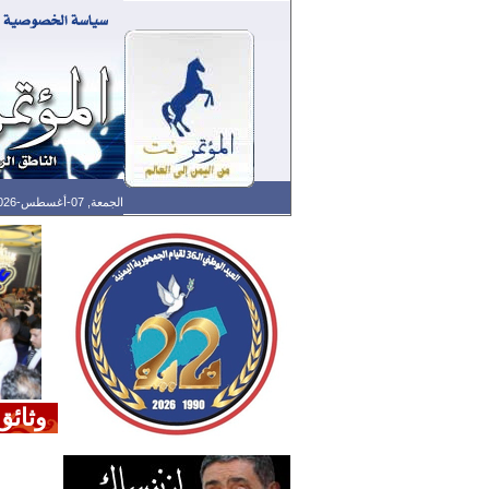
الجمعة, 07-أغسطس-2026 الساعة: 09:49 ص - آخر تحديث: 05:33 ص (33: 02) بتوقيت غرينتش
وثائ