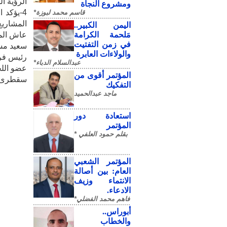
الرؤية ال
ومشروع النجاة
4-يؤكد
قاسم محمد لبوزة*
المشاريع
​اليمن الكبير..
مَلحمة الكرامة
عاش المؤت
في زمن التفتيت
سعيد مس
والولاءات العابرة
رئيس فر
عبدالسلام الدباء*
عضو اللج
المؤتمر أقوى من
سقطرى - الخميس 20 ذو الق
التفكيك
ماجد عبدالحميد
استعادة دور
المؤتمر
بقلم حمود العلفي *
المؤتمر الشعبي
العام: بين أصالة
الانتماء وزيف
الادعاء.
فاهم محمد الفضلي*
أبوراس..
والخطاب