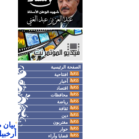
الصفحة الرئيسية
افتتاحية
أخبار
اقتصاد
محافظات
رياضة
ثقافة
دين
مغتربون
بيان 
حوار
أرخبي
قضايا وآراء