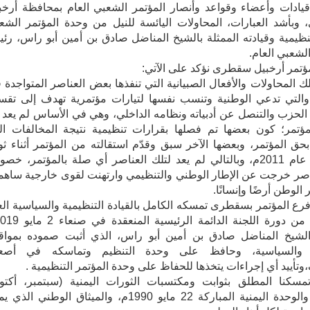
يادات وأعضاء وقواعد وأنصار المؤتمر الشعبي العام بمحافظة أرخب
بأشد العبارات، المحاولات اليائسة للنيل من وحدة المؤتمر الشع
تنظيمية وقيادته الممثلة بالشيخ المناضل صادق بن أمين أبو راس، رئ
الشعبي العام.
مؤتمر أرخبيل سقطرى نؤكد على الآتي:
 تلك المحاولات والأفعال الصبيانية التي تنفذها بعض العناصر المتواجدة 
والتي تدعي الوطنية وتنسب نفسها لتيارات مؤتمرية تهدف إلى تقس
لحزب والتنصل عن أدبياته ونظامه الداخلي، وهي في الأساس لم يعد ل
ؤتمر؛ كون بعضها تم فصلها بقرارات تنظيمية نتيجة المخالفات ال
 بحق المؤتمر، وبعضها الآخر سبق وقدّم استقالته من المؤتمر أثناء ثو
الأحزاب عام 2011م، وبالتالي لم يعد لتلك العناصر أي صلة بالمؤتمر، خصو
صر خرجت عن الإطار الوطني والتنظيمي وارتهنت لقوى خارجية ساه
الوطن أرضًا وإنسانًا.
 فرع المؤتمر بسقطرى تمسكه الكامل بالقيادة التنظيمية والسياسية العل
الشيخ المناضل صادق بن أمين أبو راس، الذي أثبت صموده بمواق
ة والسياسية، وحافظ على وحدة التنظيم وتماسكه في أص
تأييد أي إجراءات يتخذها للحفاظ على وحدة المؤتمر التنظيمية .
 تمسكنا المطلق بثوابت ومكتسبات الثورات اليمنية (سبتمبر، أكتوب
نوفمبر) والوحدة اليمنية المباركة 22 مايو 1990م، والميثاق الوطني الذ