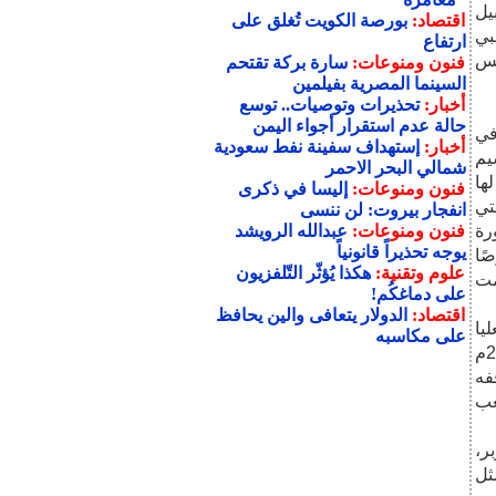
يل
اقتصاد:
بورصة الكويت تُغلق على
بي
ارتفاع
يس
فنون ومنوعات:
سارة بركة تقتحم
السينما المصرية بفيلمين
أخبار:
تحذيرات وتوصيات.. توسع
حالة عدم استقرار أجواء اليمن
في
أخبار:
إستهداف سفينة نفط سعودية
يم
شمالي البحر الاحمر
ها
فنون ومنوعات:
إليسا في ذكرى
تي
انفجار بيروت: لن ننسى
رة
فنون ومنوعات:
عبدالله الرويشد
يوجه تحذيراً قانونياً
صًا
علوم وتقنية:
هكذا يُؤثّر التّلفزيون
مت
على دماغكُم!
اقتصاد:
الدولار يتعافى والين يحافظ
يا
على مكاسبه
المنتخبة من دورة اللجنة الدائمة الرئيسية المنعقدة في صنعاء 2 مايو 2019م
فه
عب
ر،
ي يمثل