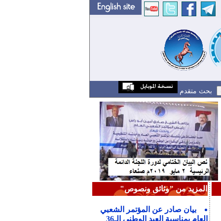
بحث متقدم
المزيد من "وثائق ونصوص"
بيان صادر عن المؤتمر الشعبي
العام بمناسبة العيد الوطني الـ36