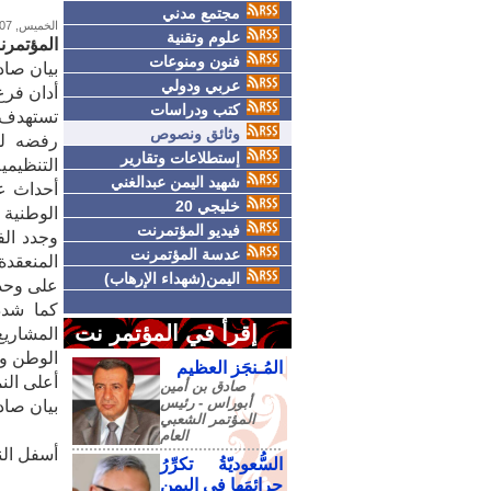
مجتمع مدني
الخميس, 07-مايو-2026
علوم وتقنية
المؤتمرن
فنون ومنوعات
بيان صاد
عربي ودولي
أدان فرع
كتب ودراسات
تستهدف و
وثائق ونصوص
رفضه لم
إستطلاعات وتقارير
التنظيمي
شهيد اليمن عبدالغني
خليجي 20
الوطنية و
فيديو المؤتمرنت
وجدد الف
عدسة المؤتمرنت
اليمن(شهداء الإرهاب)
على وحدة
كما شدد 
إقرأ في المؤتمر نت
المشاريع
الوطن وا
المُـنجَز العظيم
أعلى الن
صادق‮ ‬بن‮ ‬أمين‮
‬أبوراس - رئيس‮
بيان صاد
‬المؤتمر‮ ‬الشعبي‮
‬العام
أسفل الن
السُّعوديّةُ تكرِّرُ
جرائمَها في اليمنِ