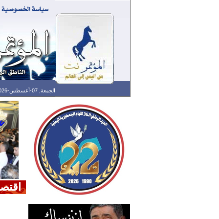
الجمعة, 07-أغسطس-2026 الساعة: 10:50 م - آخر تحديث: 10:29 م (29: 07) بتوقيت غرينتش
اقتصا