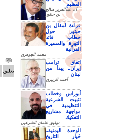
العظيمِ
أ.د عبدالعزيز صالح
بن حبتور
قراءة لمقال بن
حبتور حول
خطاب قائد
الثورة والمسيرة
القرآنية
محمد الجوهري
اتفاق ترامب
إيران.. يبدأ من
تعليق
لبنان
أحمد الزبيري
أبوراس وخطاب
تثبيت الشرعية
التنظيمية في
مواجهة مشاريع
التفكيك
توفيق عثمان الشرعبي
الوحدة اليمنية..
خَيار التاريخ