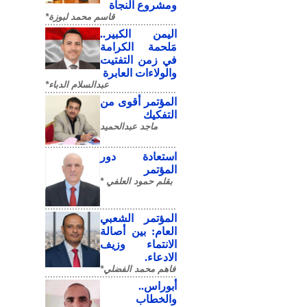
ومشروع النجاة
قاسم محمد لبوزة*
​اليمن الكبير..
مَلحمة الكرامة
في زمن التفتيت
والولاءات العابرة
عبدالسلام الدباء*
المؤتمر أقوى من
التفكيك
ماجد عبدالحميد
استعادة دور
المؤتمر
بقلم حمود العلفي *
المؤتمر الشعبي
العام: بين أصالة
الانتماء وزيف
الادعاء.
فاهم محمد الفضلي*
أبوراس..
والخطاب