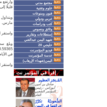
وارتفع م
مجتمع مدني
قليلًا إلى 98.235
علوم وتقنية
فنون ومنوعات
عربي ودولي
مارس.
كتب ودراسات
وثائق ونصوص
واستقر اليورو عند 1.1727 دولار 
إستطلاعات وتقارير
شهيد اليمن عبدالغني
خليجي 20
فيديو المؤتمرنت
في الأيام
عدسة المؤتمرنت
اليمن(شهداء الإرهاب)
واستقر الين إلى حد 
إقرأ في المؤتمر نت
المُـنجَز العظيم
صادق‮ ‬بن‮ ‬أمين‮
‬أبوراس - رئيس‮
‬المؤتمر‮ ‬الشعبي‮
‬العام
السُّعوديّةُ تكرِّرُ
جرائمَها في اليمنِ