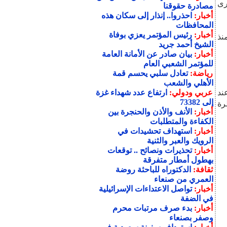
رى
مصادرة حقوقنا
أخبار:
احذروا.. إنذار إلى سكان هذه
المحافظات
أخبار:
رئيس المؤتمر يعزي بوفاة
ة منذ
الشيخ أحمد جريد
أخبار:
بيان صادر عن الأمانة العامة
للمؤتمر الشعبي العام
رياضة:
تعادل سلبي يحسم قمة
الأهلي والشعب
ي عند
عربي ودولي:
ارتفاع عدد شهداء غزة
إلى 73382
رة
أخبار:
الأنف والأذن والحنجرة بين
الكفاءة والمتطلبات
أخبار:
استهداف تحشيدات في
الرويك والعبر والثنية
أخبار:
تحذيرات ونصائح .. توقعات
بهطول أمطار متفرقة
ثقافة:
الدكتوراه للباحثة روضة
العمري من صنعاء
أخبار:
تواصل الاعتداءات الإسرائيلية
في الضفة
أخبار:
بدء صرف مرتبات محرم
وصفر بصنعاء