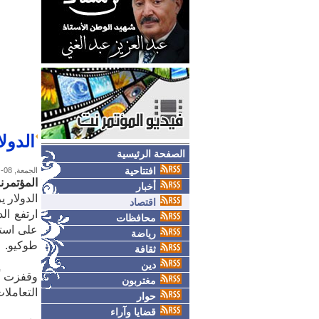
الدول
الصفحة الرئيسية
افتتاحية
الجمعة, 08-مايو-2026
المؤتمرن
أخبار
الدولار ي
اقتصاد
ارتفع ال
محافظات
على است
رياضة
طوكيو.
ثقافة
دين
وقفزت أس
مغتربون
التعاملا
حوار
قضايا وآراء