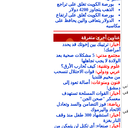
بورصة الكويت تغلق على تراجع
الذهب يتجاوز 4200 دولار
بورصة الكويت تُغلق على ارتفاع
الدولار يتعافى والين يحافظ على
مكاسبه
عناوين أخرى متفرقة
أخبار:
ترتيبك بين إخوتك قد يحدد
أمراضك!
مجتمع مدني:
5 مشكلات صحية بعد
الولادة لا يجب تجاهلها
علوم وتقنية:
كيف نُحارب الأرق؟
عربي ودولي:
قوات الاحتلال تنسحب
من مخيم قلنديا
فنون ومنوعات:
أصالة تعود إلى
ني
دمشق!
في
أخبار:
القوات المسلحة تستهدف
معسكر "صحن الجن"
رياضة:
فوز التضامن والسد وتعادل
الاتحاد واليرموك
في
أخبار:
استشهاد 300 طفل منذ وقف
النار بغزة
أخبار:
صنعاء: أي تكتل لن يتمكن من