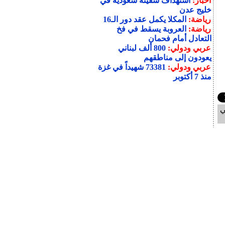
أخبار:
استهداف سفينة سعودية في
خليج عدن
رياضة:
المكلا يكمل عقد دور الـ16
رياضة:
العروبة يسقط في فخ
التعادل أمام فحمان
عربي ودولي:
800 ألف لبناني
يعودون إلى مناطقهم
عربي ودولي:
73381 شهيداً في غزة
منذ 7 أكتوبر
ي