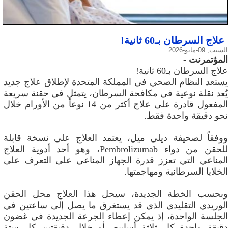
علاج السرطان بـ60 ثانية!
السبت, 09-مايو-2026
المؤتمرنت
-
علاج السرطان بـ60 ثانية!
يستعد النظام الصحي في المملكة المتحدة لإطلاق علاج جديد
يُعد نقلة نوعية في مكافحة السرطان، يتمثل في حقنة سريعة
المفعول قادرة على علاج أكثر من 14 نوعاً من الأورام خلال
نحو دقيقة واحدة فقط.
ووفقاً لصحيفة ديلي ميل، يعتمد العلاج على نسخة قابلة
للحقن من دواء Pembrolizumab، وهو أحد أدوية العلاج
المناعي التي تعزز قدرة الجهاز المناعي على التعرف على
الخلايا السرطانية ومهاجمتها.
وبحسب الخطة الجديدة، سيحل هذا العلاج محل الحقن
الوريدي التقليدي الذي قد يستغرق ما يصل إلى ساعتين في
الجلسة الواحدة، إذ يمكن إعطاء الجرعة الجديدة في غضون
دقيقة واحدة كل ثلاثة أسابيع، أو خلال دقيقتين كل ستة