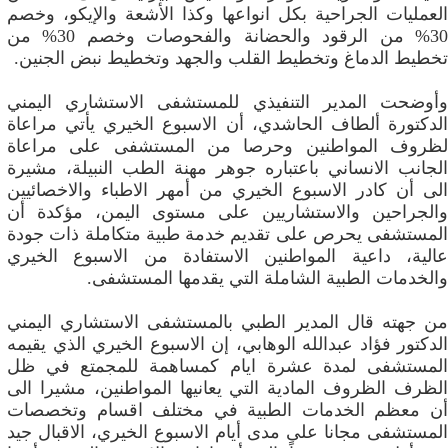
العمليات الجراحية بكل انواعها وكذا الأشعة والإيكو، وخصم
30% من الرقود والحضانة والفحوصات وخصم 30% من
تخطيط الدماغ وتخطيط القلب والجهد وتخطيط نبض الجنين.
وأوضحت المدير التنفيذي للمستشفى الاستشاري اليمني
الدكتورة ألطاف الحاشدي، أن الاسبوع الخيري يأتي مراعاة
لظروف المواطنين وحرصا من المستشفى على مراعاة
الجانب الانساني باعتباره جوهر مهنة الطب النبيلة، مشيرة
الى أن كادر الاسبوع الخيري من أمهر الاطباء والاخصائيين
والجراحين والاستشاريين على مستوى اليمن، مؤكدة أن
المستشفى يحرص على تقديم خدمة طبية متكاملة ذات جودة
عالية، داعية المواطنين الاستفادة من الاسبوع الخيري
والخدمات الطبية الشاملة التي يقدمها المستشفى.
من جهته قال المدير الطبي بالمستشفى الاستشاري اليمني
الدكتور فؤاد عبدالله الوهابي، إن الاسبوع الخيري الذي يقيمه
المستشفى لمدة عشرة ايام كمساهمة للمجمتع في ظل
الظرف الظروف المادية التي يعانيها المواطنين، مشيرا الى
أن معظم الخدمات الطبية في مختلف اقسام وتخصصات
المستشفى مجانا على مدى أيام الاسبوع الخيري، الاقبال جيد