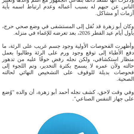
وذكرت أنها تسعد دائما بتفاعل الجمهور مع اسم والدها وتعبير
الناس عن حبهم له بسبب أعماله وعدم ارتباط اسمه بأية
أزمات أو مشاكل.
وكان أبو زهرة قد نُقل إلى المستشفى في وضع صحي حرج،
بأول أيام عيد الفطر 2026، بعد تعرضه للإغماء في منزله.
وأظهرت الفحوصات الأولية وجود جسم غريب على الرئة، ما
دفع الأطباء إلى توقع وجود ورم على الرئة وطالبوا بعمل
منظار استكشافي، ولكن نجله رفض خوفًا عليه من تدهور
حالته ولأن عمره لا يسمح بكثرة التخدير، وتم اللجوء إلى
فحوصات بديلة للوقوف على التشخيص النهائي لحالته
الصحية.
وفي وقت لاحق، كشف نجله أحمد أبو زهرة، أن والده "وُضع
على جهاز التنفس الصناعي".