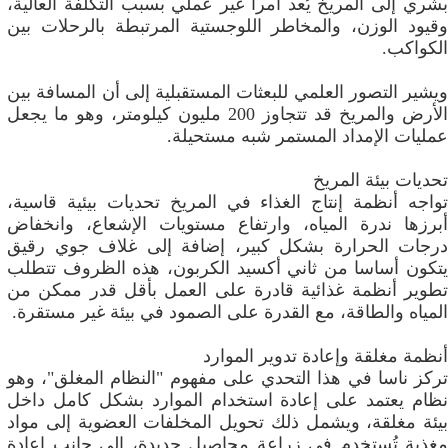
بشري إلى المريخ يُعد أمرا غير عملي بسبب التكلفة العالية،
وقيود الوزن، والمخاطر اللوجستية المرتبطة بالرحلات بين
الكواكب.
ويشير التصور العلمي للبعثات المستقبلية إلى أن المسافة بين
الأرض والمريخ قد تتجاوز 200 مليون كيلومتر، وهو ما يجعل
عمليات الإمداد المستمر شبه مستحيلة.
تحديات بيئة المريخ
تواجه أنظمة إنتاج الغذاء في المريخ تحديات بيئية قاسية،
أبرزها ندرة المياه، وارتفاع مستويات الإشعاع، وانخفاض
درجات الحرارة بشكل كبير، إضافة إلى غلاف جوي رقيق
يتكون أساسا من ثاني أكسيد الكربون، هذه الظروف تتطلب
تطوير أنظمة غذائية قادرة على العمل بأقل قدر ممكن من
المياه والطاقة، مع القدرة على الصمود في بيئة غير مستقرة.
أنظمة مغلقة وإعادة تدوير الموارد
تركز ناسا في هذا التحدي على مفهوم "النظام المغلق"، وهو
نظام يعتمد على إعادة استخدام الموارد بشكل كامل داخل
بيئة مغلقة، ويشمل ذلك تحويل المخلفات العضوية إلى مواد
مغذية تُستخدم في زراعة محاصيل جديدة، إلى جانب إعادة