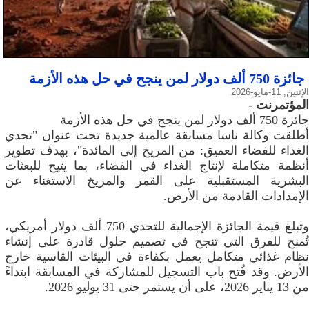
جائزة 750 ألف دولار لمن ينجح في حل هذه الأزمة
الإثنين, 11-مايو-2026
المؤتمرنت
-
جائزة 750 ألف دولار لمن ينجح في حل هذه الأزمة
أطلقت وكالة ناسا مسابقة عالمية جديدة تحت عنوان "تحدي
الغذاء للفضاء العميق: من المريخ إلى المائدة"، بهدف تطوير
أنظمة متكاملة لإنتاج الغذاء في الفضاء، بما يتيح للبعثات
البشرية المستقبلية على القمر والمريخ الاستغناء عن
الإمدادات القادمة من الأرض.
وتبلغ قيمة الجائزة الإجمالية للتحدي 750 ألف دولار أمريكي،
تُمنح للفرق التي تنجح في تصميم حلول قادرة على إنشاء
نظام غذائي متكامل يعمل بكفاءة في البيئات القاسية خارج
الأرض. وقد فُتح باب التسجيل للمشاركة في المسابقة ابتداءً
من 13 يناير 2026، على أن يستمر حتى 31 يوليو 2026.