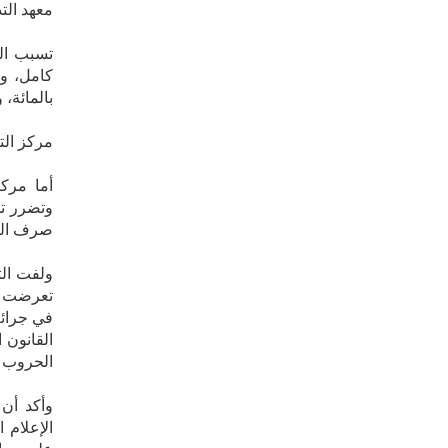
معهد التد
تسبب ال
بالمائة، 
مركز الت
أما مركز
صرف المر
ولفت الت
تعرضت لأ
في جرائم
القانون 
الحروب و
وأكد أن
الإعلام 