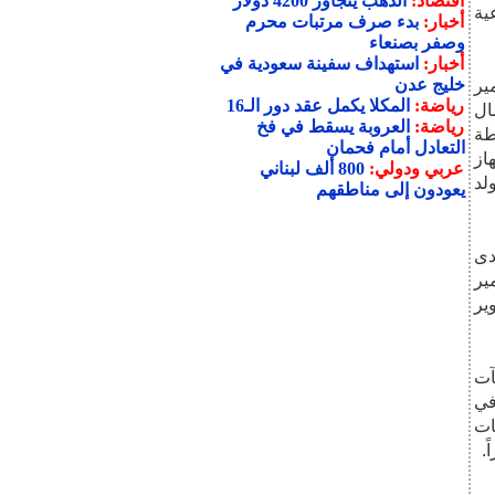
اقتصاد:
الذهب يتجاوز 4200 دولار
ية
أخبار:
بدء صرف مرتبات محرم
وصفر بصنعاء
أخبار:
استهداف سفينة سعودية في
خليج عدن
ير
رياضة:
المكلا يكمل عقد دور الـ16
و(14) جهاز إرسال
رياضة:
العروبة يسقط في فخ
وسطة
التعادل أمام فحمان
تلفزيوني متنوع القدرات، و(27) جهاز
عربي ودولي:
800 ألف لبناني
ل، وتضرر برجي إرسال، و(57) مولد
يعودون إلى مناطقهم
دى
ير
ير
آت
لفاً و232 دولاراً، في
ات