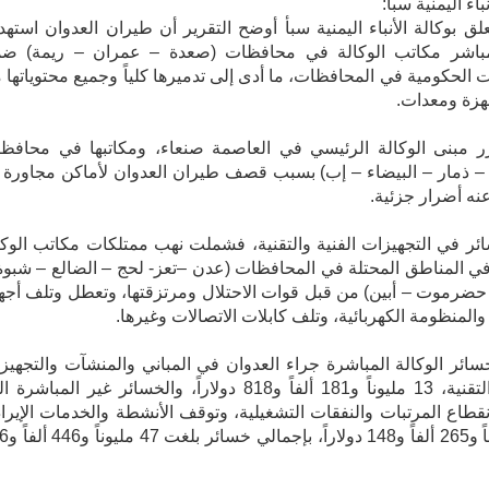
باء اليمنية سبأ:
علق بوكالة الأنباء اليمنية سبأ أوضح التقرير أن طيران العدوان استه
اشر مكاتب الوكالة في محافظات (صعدة – عمران – ريمة) ض
 الحكومية في المحافظات، ما أدى إلى تدميرها كلياً وجميع محتوياتها 
هزة ومعدات.
ر مبنى الوكالة الرئيسي في العاصمة صنعاء، ومكاتبها في محافظ
 – ذمار – البيضاء – إب) بسبب قصف طيران العدوان لأماكن مجاورة ل
عنه أضرار جزئية.
ائر في التجهيزات الفنية والتقنية، فشملت نهب ممتلكات مكاتب الوكا
في المناطق المحتلة في المحافظات (عدن –تعز- لحج – الضالع – شبوة
ضرموت – أبين) من قبل قوات الاحتلال ومرتزقتها، وتعطل وتلف أجه
المنظومة الكهربائية، وتلف كابلات الاتصالات وغيرها.
ائر الوكالة المباشرة جراء العدوان في المباني والمنشآت والتجهيز
الفنية والتقنية، 13 مليوناً و181 ألفاً و818 دولاراً، والخسائر غير المباشر
طاع المرتبات والنفقات التشغيلية، وتوقف الأنشطة والخدمات الإيراد
34 مليوناً و265 ألفاً و8