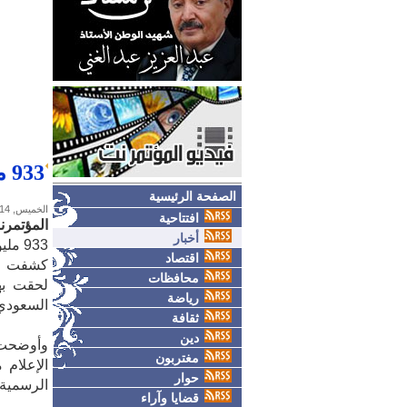
933 مليون دولار خسائر وزارة الإعلام
الصفحة الرئيسية
الخميس, 14-مايو-2026
افتتاحية
المؤتمرن
أخبار
933 مليون دولار خسائر وزارة الإعلام
اقتصاد
كشفت وزا
محافظات
رياضة
السعودي والتي بلغت
ثقافة
دين
وأوضحت ا
مغتربون
حوار
الرسمية،
قضايا وآراء