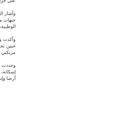
على جرائ
وأشار ال
جبهات مو
الوطنية، 
وأكدت وز
جبين تحا
مرتكبي هذ
وجددت ال
إسكاته، 
أرضا وإن