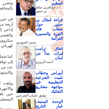
وتضرر ال
العظيمِ
أ.د عبدالعزيز صالح
بالمحافظات ل
بن حبتور
في حين ت
قراءة لمقال بن
حبتور حول
خطاب قائد
الثورة والمسيرة
القرآنية
محمد الجوهري
كهربائي متعددة
اتفاق ترامب
إيران.. يبدأ من
كما شملت
لبنان
إلى توقف
أحمد الزبيري
عدد من ا
والاستود
أبوراس وخطاب
تثبيت الشرعية
التنظيمية في
وبلغت ا
مواجهة مشاريع
التفكيك
حين بلغ
توفيق عثمان الشرعبي
التشغيلية، وتوق
الوحدة اليمنية..
خَيار التاريخ