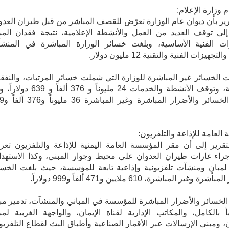
 وزارة الإعلام:
قرير بأن ديوان عام الوزارة تعرّض للقصف المباشر من قبل طيران العدو
لى توقف العديد من العمل والأنشطة الإعلامية، نتيجة فقدان المب
زات الفنية الأساسية، وبلغت خسائر الوزارة المباشرة في المنش
تجهيزات الفنية والتقنية 12 مليون دولار.
ت الخسائر غير المباشرة للوزارة التي شملت خسائر المرتبات، والنفق
التشغيلية، وتوقف الأنشطة والخدمات 24 مليوناً و 376 ألفاً و 
إجمالي الخسائر والأضرا
العامة للإذاعة والتلفزيون:
قرير إلى أن مقر المؤسسة العامة اليمنية للإذاعة والتلفزيون تع
راء غارات طيران العدوان على محيط وجوار المبنى، وكذا الاستهد
لمبانٍ ومنشآت تلفزيونية وإذاعية تابعة للمؤسسة، حيث بلغت الخسا
 وغير المباشرة، 610 ملايين و471 ألفاً و999 دولاراً.
خسائر والأضرار المباشرة للمؤسسة في المباني والمنشآت، تدمير مب
 بالكامل، والمكاتب الإدارية لقناة الإيمان، والواجهة الغربية لمب
ن، ومبنى الإرسالات عبر الأقمار الصناعية وأطباق البث لقطاع التلفزيو