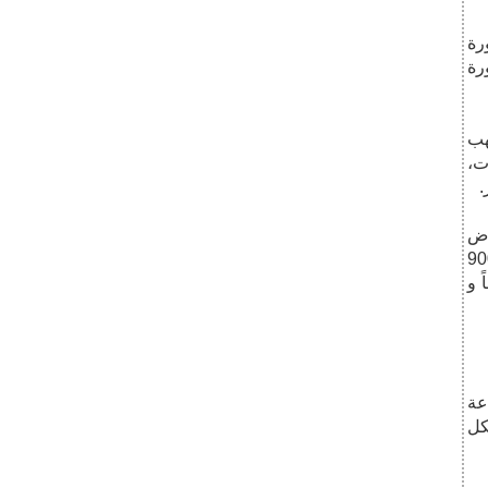
رة
رة
هب
ت،
اض
 وانخفاض الموازنة والنفقات التشغيلية 181 مليوناً و 900
اشرة للمؤسسة 183 مليوناً و
عة
كل