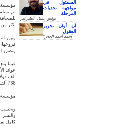
المسئول في
مؤسسة ال
مواجهة تحديات
لم تسلم
المرحلة
للصحافة
توفيق عثمان الشرعبي
أكثر من 
آن أوان تحرير
العقول
أحمد أحمد الجابر*
وبين ال
فروعها،
وتضرر المط
فيما بلغ
738 ألف دولار.
مؤسسة ال
وبحسب ا
والنشر 
كامل بما في