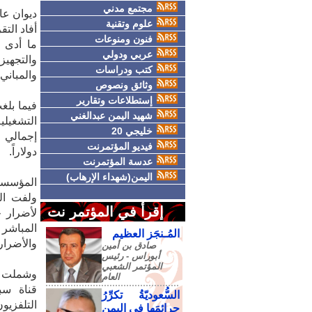
مجتمع مدني
ديوان عام
علوم وتقنية
أفاد الت
فنون ومنوعات
ما أدى إ
عربي ودولي
والتجهي
كتب ودراسات
والمباني وال
وثائق ونصوص
إستطلاعات وتقارير
فيما بلغ
شهيد اليمن عبدالغني
خليجي 20
فيديو المؤتمرنت
دولاراً.
عدسة المؤتمرنت
اليمن(شهداء الإرهاب)
المؤسسة 
ولفت الت
إقرأ في المؤتمر نت
لأضرار ج
المباشر 
المُـنجَز العظيم
والأضرار المباشرة
صادق‮ ‬بن‮ ‬أمين‮
‬أبوراس - رئيس‮
‬المؤتمر‮ ‬الشعبي‮
وشملت ال
‬العام
قناة سبأ
السُّعوديّةُ تكرِّرُ
التلفزيو
جرائمَها في اليمنِ