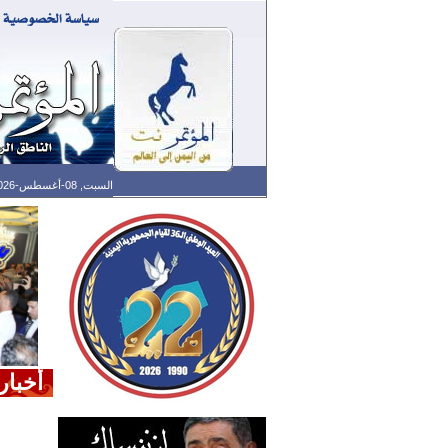
السبت, 08-أغسطس-2026 الساعة: 09:04 ص - آخر تحديث: 01:30 ص (30: 10) بتوقيت غرينتش
أخبار