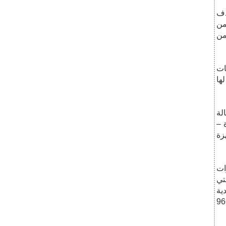
دف
من
من
ات
ها
لة
 –
زة
ات
ة التي
ية
14 دولاراً، بإجمالي خسائر بلغت 47 مليوناً و446 ألفاً و966