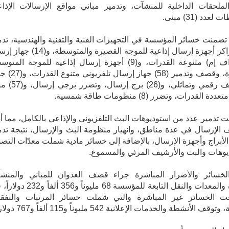
ملحقات الداخلية للمنشآت، وتدمير مباني مواقع الإرسالات الإذاع
عدد (31) مبنى.
ضمنت خسائر المؤسسة في التجهيزات الفنية والتقنية والهندسية، تدم
أربعة مراكز أجهزة إرسال إذاعية للموجة القصيرة والمتوسطة، 
إذاعي (اف إم) متنوعة القدرات، و(9) أجهزة إرسال إذاعية للموجة المت
والقصيرة، وقصف وتدمير (58) جهاز إرسال 
ميكروويف رقمي وتماثلي، و(26) برج إرسا
 القدرات، وتضرر (8) منظومات طاقة شمسية.
 تدمير عدد من استوديوهات البث التلفزيوني والإذاعي بالكامل، مما أ
 الإرسال في عدة مناطق، وانهيار منظومة البث والإرسال، نتيجة تدم
لأبراج وأجهزة الإرسال، بالإضافة إلى خسائر مادية شملت معدّات التصو
يوهات والبث والأرشيف المرئي والمسموع.
لخسائر والأضرار المباشرة جراء قصف العدوان للمباني والمنش
والأجهزة والمعدات والنقل التابعة للمؤسسة 68 مليوناً و356 أ
ت الخسائر غير المباشرة والتي شملت خسائر المرتبات والنفق
ف الأنشطة والخدمات الإعلانية 542 مليوناً و115 ألفاً و767 دولاراً.