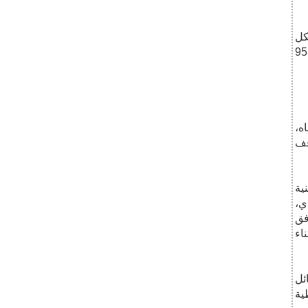
كل
كامل، وتخفيض الموازنة التشغيلية، وكذا انقطاع مرتبات العاملين فيه بنسبة 95
ه،
9 بالمائة وتوقف
ية
ي،
فق
اء
ئل
ية