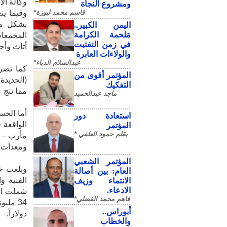
وكالة الأن
ومشروع النجاة
قاسم محمد لبوزة*
وفيما يت
بشكل مب
​اليمن الكبير..
مَلحمة الكرامة
المجمعات
في زمن التفتيت
أثاث وأج
والولاءات العابرة
عبدالسلام الدباء*
كما تضر
المؤتمر أقوى من
(الحديدة
التفكيك
مما نتج 
ماجد عبدالحميد
أما الخس
استعادة دور
الواقعة 
المؤتمر
بقلم حمود العلفي *
مأرب – ح
ومعدات و
المؤتمر الشعبي
وبلغت خس
العام: بين أصالة
الانتماء وزيف
الادعاء.
شملت انق
فاهم محمد الفضلي*
أبوراس..
دولاراً.
والخطاب