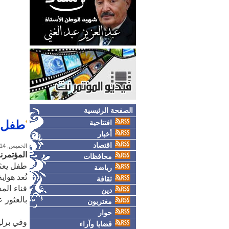
الصفحة الرئيسية
طفل ي
افتتاحية
أخبار
اقتصاد
الخميس, 14-مايو-2026
المؤتمر
محافظات
طفل يعثر
رياضة
تُعد هوا
ثقافة
فناء الم
دين
بالعثور 
مغتربون
حوار
وفي برلي
قضايا وآراء