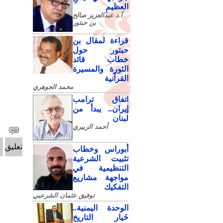
العظيمِ
أ.د عبدالعزيز صالح
بن حبتور
قراءة لمقال بن
حبتور حول
خطاب قائد
الثورة والمسيرة
القرآنية
محمد الجوهري
اتفاق ترامب
إيران.. يبدأ من
لبنان
أحمد الزبيري
تعليق
أبوراس وخطاب
تثبيت الشرعية
التنظيمية في
مواجهة مشاريع
التفكيك
توفيق عثمان الشرعبي
الوحدة اليمنية..
خَيار التاريخ