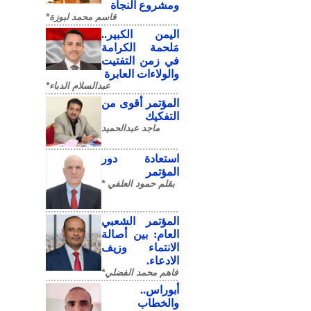
ومشروع النجاة
قاسم محمد لبوزة*
​اليمن الكبير..
مَلحمة الكرامة
في زمن التفتيت
والولاءات العابرة
عبدالسلام الدباء*
المؤتمر أقوى من
التفكيك
ماجد عبدالحميد
استعادة دور
المؤتمر
بقلم حمود العلفي *
المؤتمر الشعبي
العام: بين أصالة
الانتماء وزيف
الادعاء.
فاهم محمد الفضلي*
أبوراس..
والخطاب