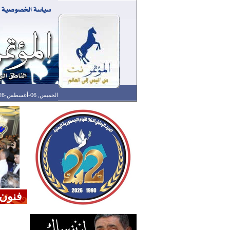
الخميس, 06-أغسطس-2026 الساعة: 11:18 م - آخر تحديث: 07:25 م (25: 04) بتوقيت غرينتش
فنون