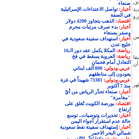
اف
صنعاء
أخبار:
تواصل الاعتداءات الإسرائيلية
ية
في الضفة
ساعات فاخرة إضافة إلى مبلغ 6000 يورو
اقتصاد:
الذهب يتجاوز 4200 دولار
أخبار:
بدء صرف مرتبات محرم
وصفر بصنعاء
من
أخبار:
استهداف سفينة سعودية في
خليج عدن
رياضة:
المكلا يكمل عقد دور الـ16
رياضة:
العروبة يسقط في فخ
قا
التعادل أمام فحمان
أن
عربي ودولي:
800 ألف لبناني
يعودون إلى مناطقهم
عربي ودولي:
73381 شهيداً في غزة
هر
منذ 7 أكتوبر
أخبار:
صنعاء تحذّر الرياض من أيّ
"مغامرة"
اقتصاد:
بورصة الكويت تُغلق على
ارتفاع
أخبار:
تحذيرات وتوصيات.. توسع
حالة عدم استقرار أجواء اليمن
أخبار:
إستهداف سفينة نفط سعودية
شمالي البحر الاحمر
علوم وتقنية:
هكذا يُؤثّر التّلفزيون