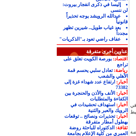
إليسا في ذكرى انفجار بيروت:
لن ننسى
عبدالله الرويشد يوجه تحذيراً
قانونياً
بعد غياب طويل.. شيرين تظهر
مجدداً
عفاف راضي تعود بـ"الذكريات"
عناوين أخرى متفرقة
اقتصاد:
بورصة الكويت تغلق على
تراجع
رياضة:
تعادل سلبي يحسم قمة
الأهلي والشعب
أخبار:
ارتفاع عدد شهداء غزة إلى
73382
أخبار:
الأنف والأذن والحنجرة بين
الكفاءة والمتطلبات
أخبار:
استهداف تحشيدات في
في
الرويك والعبر والثنية
يط
أخبار:
تحذيرات ونصائح .. توقعات
بهطول أمطار متفرقة
ثقافة:
الدكتوراه للباحثة روضة
ضة
العمري من كلية الإعلام بجامعة