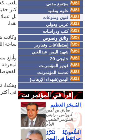
يلعب كع
مجتمع مدني
كنز حقيق
علوم وتقنية
فنون ومنوعات
نقدا.
عربي ودولي
كتب ودراسات
وكانت هذ
وثائق ونصوص
ساحة الل
إستطلاعات وتقارير
شهيد اليمن عبدالغني
وأبلغ مس
خليجي 20
لمعرفة 
فيديو المؤتمرنت
الفحوصات
عدسة المؤتمرنت
اليمن(شهداء الإرهاب)
وهكذا، ت
في أكثر ال
إقرأ في المؤتمر نت
المُـنجَز العظيم
صادق‮ ‬بن‮ ‬أمين‮
‬أبوراس - رئيس‮
‬المؤتمر‮ ‬الشعبي‮
‬العام
السُّعوديّةُ تكرِّرُ
جرائمَها في اليمنِ