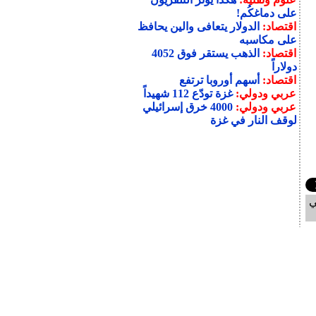
على دماغكُم!
اقتصاد:
الدولار يتعافى والين يحافظ
على مكاسبه
اقتصاد:
الذهب يستقر فوق 4052
دولاراً
اقتصاد:
أسهم أوروبا ترتفع
عربي ودولي:
غزة تودّع 112 شهيداً
عربي ودولي:
4000 خرق إسرائيلي
لوقف النار في غزة
ي