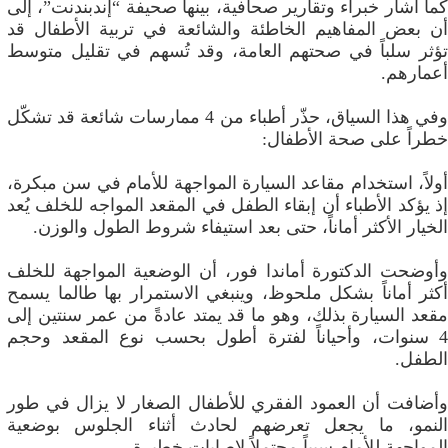
كما أشار خبراء وتقارير صحافية، بينها صحيفة “إندبندنت”، إلى
أن بعض المفاهيم الخاطئة والشائعة في تربية الأطفال قد
تؤثر سلباً في صحتهم العامة، وقد تُسهم في تقليل متوسط
أعمارهم.
وفي هذا السياق، حذّر أطباء من 4 ممارسات شائعة قد تشكّل
خطراً على صحة الأطفال:
أولاً، استخدام مقاعد السيارة المواجهة للأمام في سن مبكرة،
إذ يؤكد الأطباء أن إبقاء الطفل في المقعد المواجه للخلف يُعد
الخيار الأكثر أماناً، حتى بعد استيفاء شروط الطول والوزن.
وأوضحت الدكتورة أماندا فور، أن الوضعية المواجهة للخلف
أكثر أماناً بشكل ملحوظ، وينبغي الاستمرار بها طالما يسمح
مقعد السيارة بذلك، وهو ما قد يمتد عادةً من عمر سنتين إلى
4 سنوات، وأحياناً لفترة أطول بحسب نوع المقعد وحجم
الطفل.
وأضافت أن العمود الفقري للأطفال الصغار لا يزال في طور
النمو، ما يجعل تعرضهم لحادث أثناء الجلوس بوضعية
المواجهة للأمام سبباً محتملاً لإصابات خطيرة.